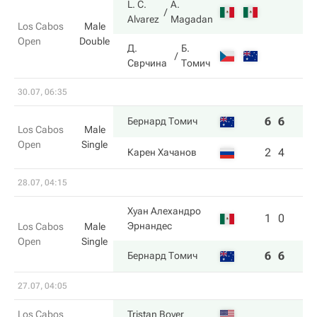
L. C.
A.
Alvarez
Magadan
Los Cabos
Male
Open
Double
Д.
Б.
Сврчина
Томич
30.07, 06:35
6
6
Бернард Томич
Los Cabos
Male
Open
Single
2
4
Карен Хачанов
28.07, 04:15
Хуан Алехандро
1
0
Эрнандес
Los Cabos
Male
Open
Single
6
6
Бернард Томич
27.07, 04:05
Los Cabos
Tristan Boyer