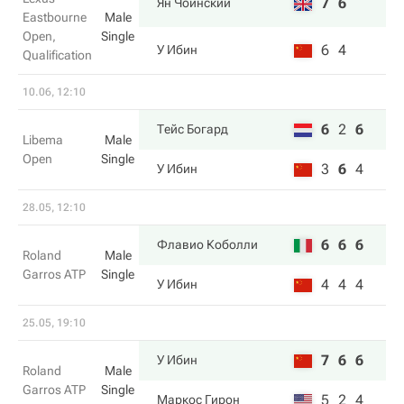
7
6
Ян Чоинский
Eastbourne
Male
Open,
Single
6
4
У Ибин
Qualification
10.06, 12:10
6
2
6
Тейс Богард
Libema
Male
Open
Single
3
6
4
У Ибин
28.05, 12:10
6
6
6
Флавио Коболли
Roland
Male
Garros ATP
Single
4
4
4
У Ибин
25.05, 19:10
7
6
6
У Ибин
Roland
Male
Garros ATP
Single
5
2
4
Маркос Гирон