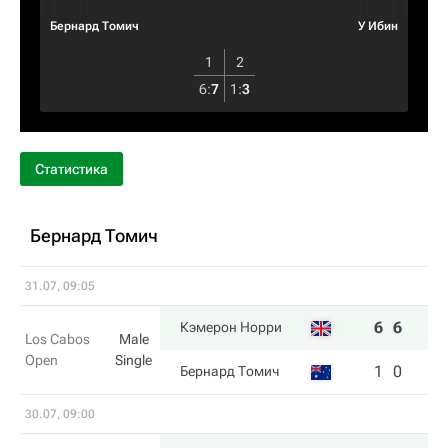
Бернард Томич
У Ибин
1
2
6
:
7
1
:
3
Статистика
Бернард Томич
31.07, 09:05
6
6
Кэмерон Норри
Los Cabos
Male
Open
Single
1
0
Бернард Томич
30.07, 09:00