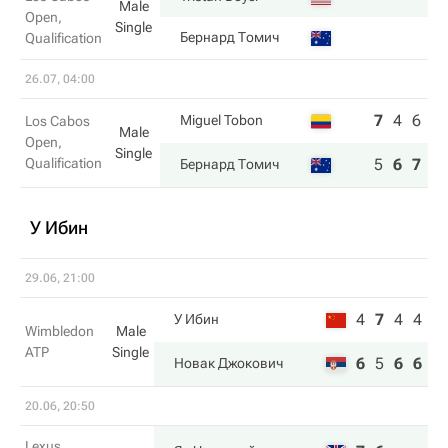
Male
Open,
Single
Бернард Томич
Qualification
26.07, 04:00
7
4
6
Miguel Tobon
Los Cabos
Male
Open,
Single
Qualification
5
6
7
Бернард Томич
У Ибин
29.06, 21:00
4
7
4
4
У Ибин
Wimbledon
Male
ATP
Single
6
5
6
6
Новак Джокович
20.06, 20:50
Lexus