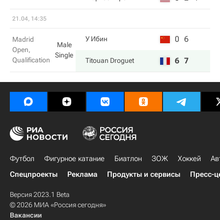
21.04, 14:35
0
6
У Ибин
Madrid
Male
Open,
Single
Qualification
6
7
Titouan Droguet
Футбол
Фигурное катание
Биатлон
ЗОЖ
Хоккей
Ав
Спецпроекты
Реклама
Продукты и сервисы
Пресс-ц
Версия 2023.1 Beta
© 2026 МИА «Россия сегодня»
Вакансии