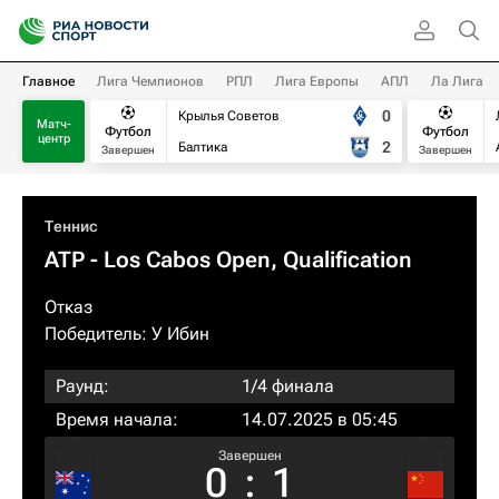
Главное
Лига Чемпионов
РПЛ
Лига Европы
АПЛ
Ла Лига
0
Крылья Советов
Матч-
Футбол
Футбол
центр
2
Балтика
Завершен
Завершен
Теннис
ATP
- Los Cabos Open, Qualification
Отказ
Победитель:
У Ибин
Раунд:
1/4 финала
Время начала:
14.07.2025 в 05:45
Завершен
0
:
1