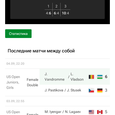
1
2
3
4
:
6
6
:
4
10
:
4
Статистика
Последние матчи между собой
04.09, 22:20
J.
L.
6
6
US Open
Vandromme
Vladson
Female
Juniors,
Double
Girls
3
2
J. Pastikova
J. Stusek
03.09, 22:55
5
6
M. Iyengar
N. Lagaev
US Open
Female