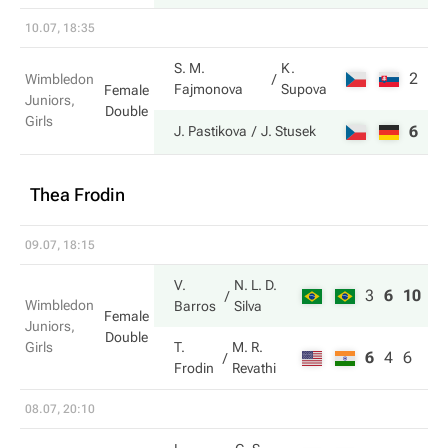
10.07, 18:35
S. M.
K.
2
3
Wimbledon
Fajmonova
Supova
Female
Juniors,
Double
Girls
6
6
J. Pastikova
J. Stusek
Thea Frodin
09.07, 18:15
V.
N. L. D.
3
6
10
Wimbledon
Barros
Silva
Female
Juniors,
Double
Girls
T.
M. R.
6
4
6
Frodin
Revathi
08.07, 20:10