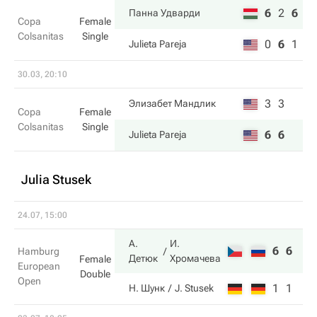
6
2
6
Панна Удварди
Copa
Female
Colsanitas
Single
0
6
1
Julieta Pareja
30.03, 20:10
3
3
Элизабет Мандлик
Copa
Female
Colsanitas
Single
6
6
Julieta Pareja
Julia Stusek
24.07, 15:00
А.
И.
6
6
Hamburg
Детюк
Хромачева
Female
European
Double
Open
1
1
Н. Шунк
J. Stusek