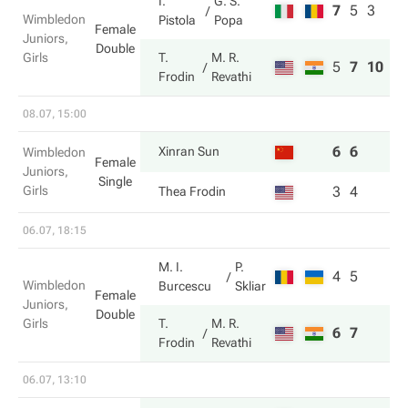
I.
G. S.
7
5
3
Wimbledon
Pistola
Popa
Female
Juniors,
Double
Girls
T.
M. R.
5
7
10
Frodin
Revathi
08.07, 15:00
6
6
Xinran Sun
Wimbledon
Female
Juniors,
Single
Girls
3
4
Thea Frodin
06.07, 18:15
M. I.
P.
4
5
Wimbledon
Burcescu
Skliar
Female
Juniors,
Double
Girls
T.
M. R.
6
7
Frodin
Revathi
06.07, 13:10