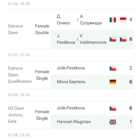
01.02, 18:40
Д.
А.
4
6
Олмос
Сутджиади
Ostrava
Female
Open
Double
J.
V.
6
2
Pastikova
Valdmannova
31.01, 12:10
2
2
Julie Pastikova
Ostrava
Female
Open,
Single
Qualification
6
6
Мона Бартель
03.09, 18:10
6
3
Julie Pastikova
US Open
Female
Juniors,
Single
Girls
1
6
Hannah Klugman
31.08, 23:25