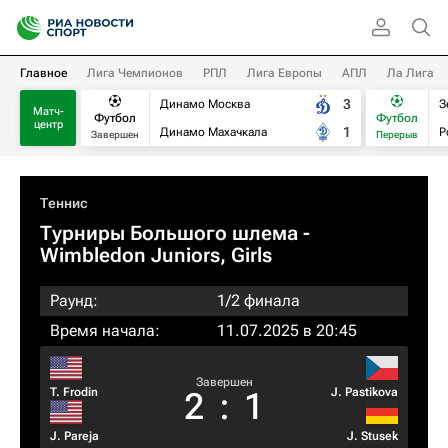
Главное
Лига Чемпионов
РПЛ
Лига Европы
АПЛ
Ла Лига
3
Динамо Москва
З
Матч-
Футбол
Футбол
центр
1
Динамо Махачкала
Р
Завершен
Перерыв
Теннис
Турниры Большого шлема
-
Wimbledon Juniors, Girls
Раунд:
1/2 финала
Время начала:
11.07.2025 в 20:45
Завершен
T. Frodin
J. Pastikova
2
:
1
J. Pareja
J. Stusek