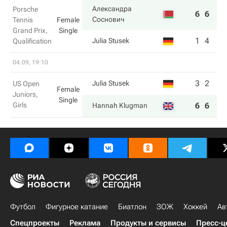
Александра
Porsche
6
6
Соснович
Tennis
Female
Grand Prix,
Single
1
4
Julia Stusek
Qualification
04.09, 19:10
3
2
Julia Stusek
US Open
Female
Juniors,
Single
Girls
6
6
Hannah Klugman
Футбол
Фигурное катание
Биатлон
ЗОЖ
Хоккей
Ав
Спецпроекты
Реклама
Продукты и сервисы
Пресс-ц