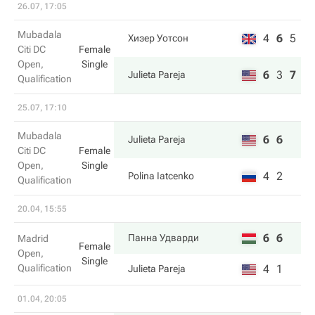
26.07, 17:05
Mubadala
4
6
5
Хизер Уотсон
Citi DC
Female
Open,
Single
6
3
7
Julieta Pareja
Qualification
25.07, 17:10
Mubadala
6
6
Julieta Pareja
Citi DC
Female
Open,
Single
4
2
Polina Iatcenko
Qualification
20.04, 15:55
6
6
Панна Удварди
Madrid
Female
Open,
Single
Qualification
4
1
Julieta Pareja
01.04, 20:05