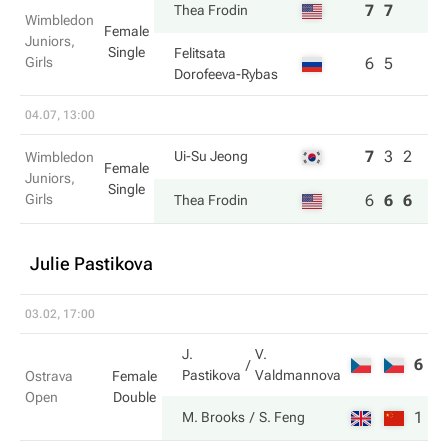
7
7
Thea Frodin
Wimbledon
Female
Juniors,
Single
Felitsata
Girls
6
5
Dorofeeva-Rybas
04.07, 13:00
7
3
2
Ui-Su Jeong
Wimbledon
Female
Juniors,
Single
Girls
6
6
6
Thea Frodin
Julie Pastikova
03.02, 17:00
J.
V.
6
1
Pastikova
Valdmannova
Ostrava
Female
Open
Double
1
6
M. Brooks
S. Feng