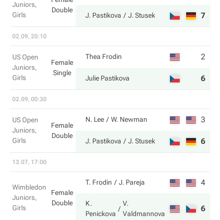
Juniors,
Double
Girls
7
3
J. Pastikova
J. Stusek
02.09, 20:10
2
1
Thea Frodin
US Open
Female
Juniors,
Single
Girls
6
6
Julie Pastikova
02.09, 00:30
3
5
N. Lee
W. Newman
US Open
Female
Juniors,
Double
Girls
6
7
J. Pastikova
J. Stusek
13.07, 17:00
4
2
T. Frodin
J. Pareja
Wimbledon
Female
Juniors,
Double
K.
V.
Girls
6
6
Penickova
Valdmannova