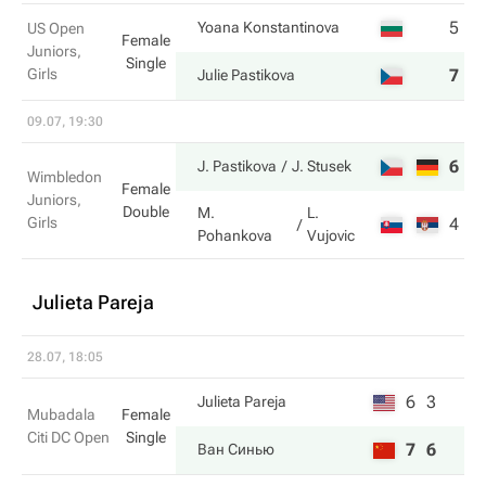
5
6
Yoana Konstantinova
US Open
Female
Juniors,
Single
Girls
7
4
Julie Pastikova
09.07, 19:30
6
6
J. Pastikova
J. Stusek
Wimbledon
Female
Juniors,
Double
M.
L.
Girls
4
1
Pohankova
Vujovic
Julieta Pareja
28.07, 18:05
6
3
Julieta Pareja
Mubadala
Female
Citi DC Open
Single
7
6
Ван Синью