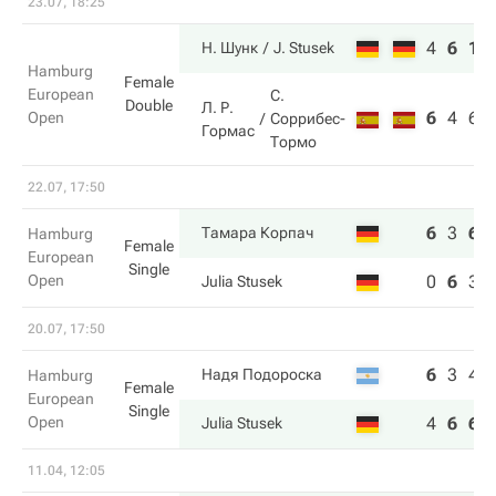
23.07, 18:25
4
6
10
Н. Шунк
J. Stusek
Hamburg
Female
European
С.
Double
Л. Р.
6
4
6
Open
Соррибес-
Гормас
Тормо
22.07, 17:50
6
3
6
Тамара Корпач
Hamburg
Female
European
Single
Open
0
6
3
Julia Stusek
20.07, 17:50
6
3
4
Надя Подороска
Hamburg
Female
European
Single
Open
4
6
6
Julia Stusek
11.04, 12:05