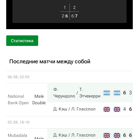
1
2
2
:
6
6
:
7
Статистика
Последние матчи между собой
06.08, 22:55
Ф.
Т.
6
3
1
Черундоло
Этчеверри
National
Male
Bank Open
Double
4
6
7
Д. Кэш
Л. Гласспол
02.08, 18:10
6
6
Д. Кэш
Л. Гласспол
Mubadala
Male