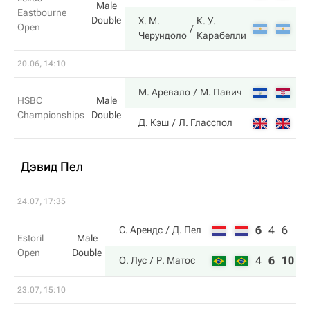
Male
Eastbourne
Double
Х. М.
К. У.
Open
6
Черундоло
Карабелли
20.06, 14:10
6
М. Аревало
М. Павич
HSBC
Male
Championships
Double
4
Д. Кэш
Л. Гласспол
Дэвид Пел
24.07, 17:35
6
4
6
С. Арендс
Д. Пел
Estoril
Male
Open
Double
4
6
10
О. Лус
Р. Матос
23.07, 15:10