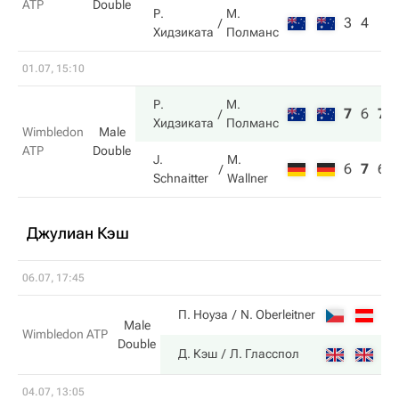
ATP
Double
Р.
М.
3
4
Хидзиката
Полманс
01.07, 15:10
Р.
М.
7
6
7
Хидзиката
Полманс
Wimbledon
Male
ATP
Double
J.
M.
6
7
6
Schnaitter
Wallner
Джулиан Кэш
06.07, 17:45
3
П. Ноуза
N. Oberleitner
Male
Wimbledon ATP
Double
6
Д. Кэш
Л. Гласспол
04.07, 13:05