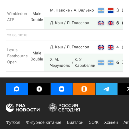
3
0
М. Навоне
А. Вальехо
Wimbledon
Male
ATP
Double
6
6
Д. Кэш
Л. Гласспол
23.06, 18:10
4
6
Д. Кэш
Л. Гласспол
Lexus
Male
Eastbourne
Double
Х. М.
К. У.
Open
6
7
Черундоло
Карабелли
Футбол
Фигурное катание
Биатлон
ЗОЖ
Хоккей
Ав