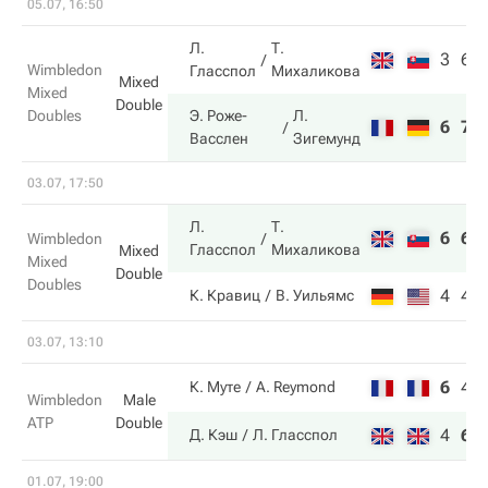
05.07, 16:50
Л.
Т.
3
6
Wimbledon
Гласспол
Михаликова
Mixed
Mixed
Double
Doubles
Э. Роже-
Л.
6
7
Васслен
Зигемунд
03.07, 17:50
Л.
Т.
6
6
Wimbledon
Гласспол
Михаликова
Mixed
Mixed
Double
Doubles
4
4
К. Кравиц
В. Уильямс
03.07, 13:10
6
4
К. Муте
A. Reymond
Wimbledon
Male
ATP
Double
4
6
Д. Кэш
Л. Гласспол
01.07, 19:00