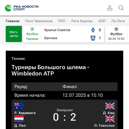
Главное
Лига Чемпионов
РПЛ
Лига Европы
АПЛ
Ла Лига
0
Крылья Советов
Матч-
Футбол
Футбол
центр
1
Балтика
Перерыв
08.08 18:00
Теннис
Турниры Большого шлема
-
Wimbledon ATP
Раунд:
Финал
Время начала:
12.07.2025 в 15:10
Завершен
Р. Хидзиката
Д. Кэш
0
:
2
Д. Пел
Л. Гласспол