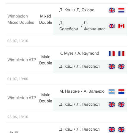
6
Д. Кэш
Д. Схюрс
Wimbledon
Mixed
Mixed Doubles
Double
Д.
Л.
7
Солсбери
Фернандес
03.07, 13:10
6
К. Муте
A. Reymond
Male
Wimbledon ATP
Double
4
Д. Кэш
Л. Гласспол
01.07, 19:00
3
М. Навоне
А. Вальехо
Male
Wimbledon ATP
Double
6
Д. Кэш
Л. Гласспол
23.06, 18:10
4
Д. Кэш
Л. Гласспол
Lexus