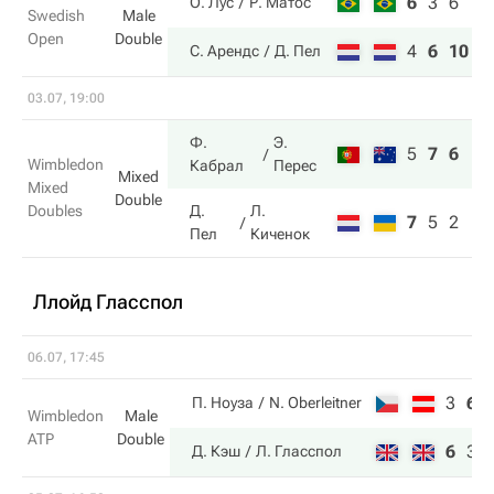
6
3
6
О. Лус
Р. Матос
Swedish
Male
Open
Double
4
6
10
С. Арендс
Д. Пел
03.07, 19:00
Ф.
Э.
5
7
6
Wimbledon
Кабрал
Перес
Mixed
Mixed
Double
Doubles
Д.
Л.
7
5
2
Пел
Киченок
Ллойд Гласспол
06.07, 17:45
3
6
П. Ноуза
N. Oberleitner
Wimbledon
Male
ATP
Double
6
3
Д. Кэш
Л. Гласспол