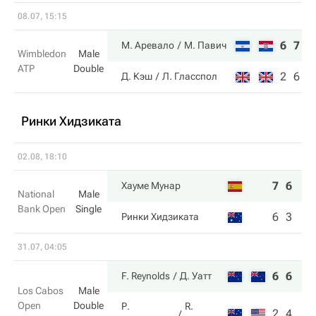
08.07, 15:15
6
7
М. Аревало
М. Павич
Wimbledon
Male
ATP
Double
2
6
Д. Кэш
Л. Гласспол
Ринки Хидзиката
02.08, 18:10
7
6
Хауме Мунар
National
Male
Bank Open
Single
6
3
Ринки Хидзиката
31.07, 04:05
6
6
F. Reynolds
Д. Уатт
Los Cabos
Male
Open
Double
Р.
R.
2
4