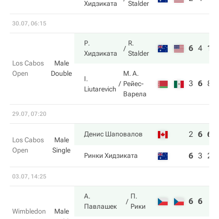
Хидзиката
Stalder
30.07, 06:15
Р.
R.
6
4
10
Хидзиката
Stalder
Los Cabos
Male
Open
Double
М. А.
I.
3
6
8
Рейес-
Liutarevich
Варела
29.07, 07:20
2
6
6
Денис Шаповалов
Los Cabos
Male
Open
Single
6
3
2
Ринки Хидзиката
03.07, 14:25
А.
П.
6
6
Павлашек
Рики
Wimbledon
Male