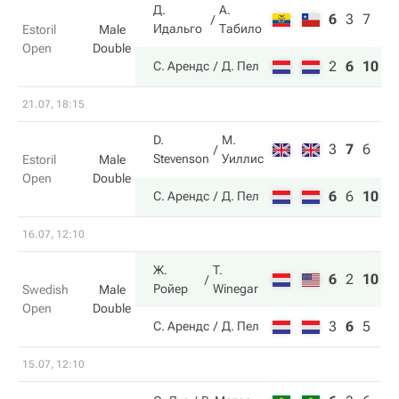
Д.
А.
6
3
7
Идальго
Табило
Estoril
Male
Open
Double
2
6
10
С. Арендс
Д. Пел
21.07, 18:15
D.
М.
3
7
6
Stevenson
Уиллис
Estoril
Male
Open
Double
6
6
10
С. Арендс
Д. Пел
16.07, 12:10
Ж.
T.
6
2
10
Ройер
Winegar
Swedish
Male
Open
Double
3
6
5
С. Арендс
Д. Пел
15.07, 12:10