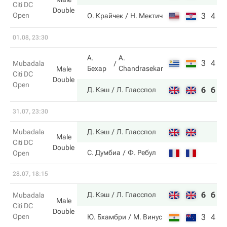
Citi DC
Double
Open
3
4
О. Крайчек
Н. Мектич
01.08, 23:30
А.
A.
3
4
Mubadala
Бехар
Chandrasekar
Male
Citi DC
Double
Open
6
6
Д. Кэш
Л. Гласспол
31.07, 23:30
Mubadala
Д. Кэш
Л. Гласспол
Male
Citi DC
Double
С. Думбиа
Ф. Ребул
Open
28.07, 18:15
6
6
Д. Кэш
Л. Гласспол
Mubadala
Male
Citi DC
Double
Open
3
4
Ю. Бхамбри
М. Винус