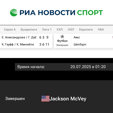
Серия А
Бундеслига
Лига 1
КХЛ
НХЛ
Евролига
НБА
6
3
9
Е. Александрова
Г. Дабровски
Аякс
Футбол
3
6
11
К. Гауфф
К. Макнейли
Шелбурн
Завершен
Время начала:
20.07.2025 в 01:20
Jackson McVey
Завершен