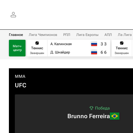
Главное
Лига Чемпионов
РПЛ
Лига Европы
АПЛ
Ла Лига
3
3
А. Калинская
Матч-
Теннис
Теннис
центр
6
6
Д. Шнайдер
Завершен
Завершен
MMA
UFC
Brunno Ferreira