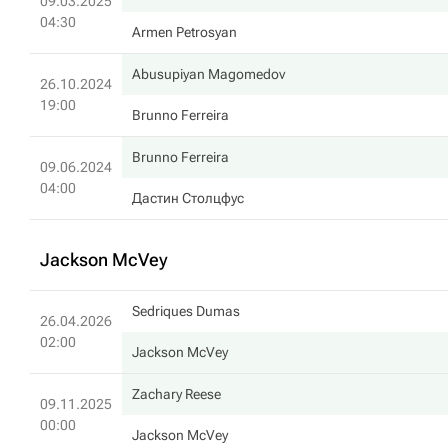
09.03.2025
04:30
Armen Petrosyan
Abusupiyan Magomedov
26.10.2024
19:00
Brunno Ferreira
Brunno Ferreira
09.06.2024
04:00
Дастин Столцфус
Jackson McVey
Sedriques Dumas
26.04.2026
02:00
Jackson McVey
Zachary Reese
09.11.2025
00:00
Jackson McVey