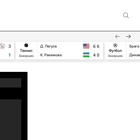
3
6
6
Д. Пегула
Брага
Теннис
Футбол
1
4
0
К. Рахимова
Дина
Завершен
Завершен