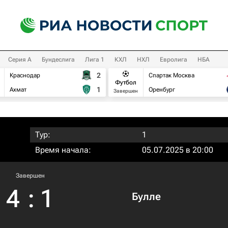
Серия А
Бундеслига
Лига 1
КХЛ
НХЛ
Евролига
НБА
2
Краснодар
Спартак Москва
Футбол
1
Ахмат
Оренбург
Завершен
Тур:
1
Время начала:
05.07.2025 в 20:00
Завершен
4
:
1
Булле