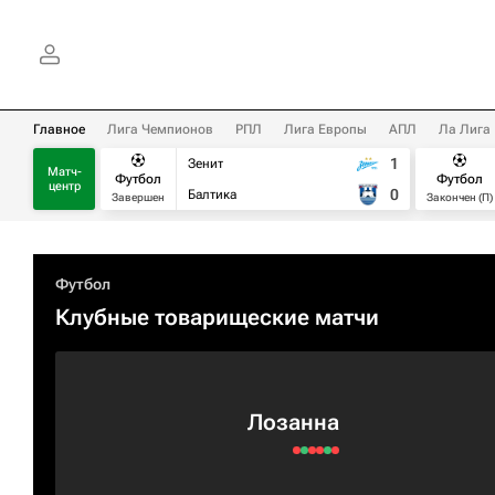
Главное
Лига Чемпионов
РПЛ
Лига Европы
АПЛ
Ла Лига
1
Зенит
Матч-
Футбол
Футбол
центр
0
Балтика
Завершен
Закончен (П)
Футбол
Клубные товарищеские матчи
Лозанна