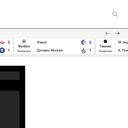
5
0
Факел
М. Ан
Футбол
Теннис
1
1
Динамо Москва
К. Пл
Завершен
Завершен