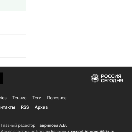
ries
Теннис
Теги
Полезное
нтакты
RSS
Архив
Главный редактор:
Гаврилова А.В.
Адрес электронной почты Редакции:
r-sport.internet@ria.ru