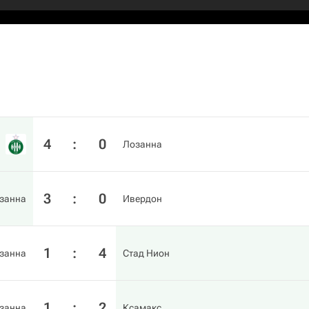
4
:
0
Лозанна
3
:
0
занна
Ивердон
1
:
4
занна
Стад Нион
1
:
2
занна
Ксамакс