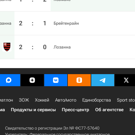
2
:
1
занна
Брейтенрайн
2
:
0
Лозанна
иатлон
ЗОЖ
Хоккей
Авто/мото
Единоборства
Sport sto
ма
Продукты и сервисы
Пресс-центр
Об агентстве
Ко
Свидетельство о регистрации Эл № ФС77-57640
Учредитель: Федеральное государственное унитарное