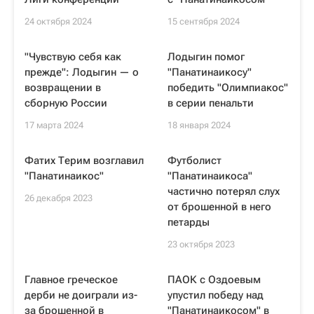
24 октября 2024
15 сентября 2024
"Чувствую себя как
Лодыгин помог
прежде": Лодыгин — о
"Панатинаикосу"
возвращении в
победить "Олимпиакос"
сборную России
в серии пенальти
17 марта 2024
18 января 2024
Фатих Терим возглавил
Футболист
"Панатинаикос"
"Панатинаикоса"
частично потерял слух
26 декабря 2023
от брошенной в него
петарды
23 октября 2023
Главное греческое
ПАОК с Оздоевым
дерби не доиграли из-
упустил победу над
за брошенной в
"Панатинаикосом" в