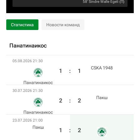
58‎’‎
Sindre Walle Egeli
(П)
Статистика
Новости команд
Панатинаикос
05.08.2026 21:30
CSKA 1948
1
:
1
Панатинаикос
30.07.2026 21:30
Пакш
2
:
2
Панатинаикос
23.07.2026 21:00
Пакш
1
:
2