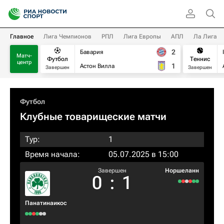
Главное
Лига Чемпионов
РПЛ
Лига Европы
АПЛ
Ла Лига
2
Бавария
Матч-
Футбол
Теннис
центр
1
Астон Вилла
Завершен
Завершен
Футбол
Клубные товарищеские матчи
Тур:
1
Время начала:
05.07.2025 в 15:00
Завершен
Норшеланн
0
:
1
Панатинаикос