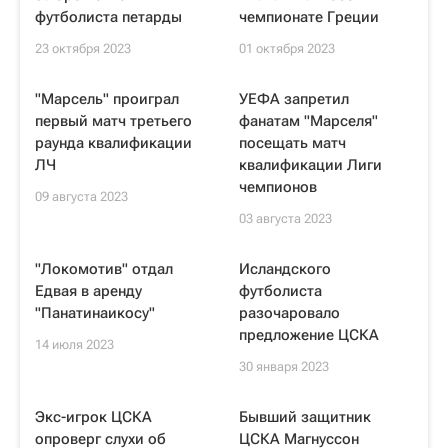
футболиста петарды
чемпионате Греции
23 октября 2023
01 октября 2023
"Марсель" проиграл
УЕФА запретил
первый матч третьего
фанатам "Марселя"
раунда квалификации
посещать матч
ЛЧ
квалификации Лиги
чемпионов
09 августа 2023
03 августа 2023
"Локомотив" отдал
Исландского
Едвая в аренду
футболиста
"Панатинаикосу"
разочаровало
предложение ЦСКА
14 июля 2023
30 января 2023
Экс-игрок ЦСКА
Бывший защитник
опроверг слухи об
ЦСКА Магнуссон