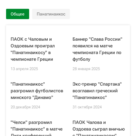
Общее
Панатинаикос
ПАОК с Чаловым и
Баннер "Слава России"
Оздоевым проиграл
появился на матче
"Панатинаикосу" в
чемпионата Греции по
чемпионате Греции
футболу
13 апреля 2025
28 января 2025
"Панатинаикос"
Экс-тренер "Спартака"
разгромил футболистов
возглавил греческий
минского "Динамо"
"Панатинаикос"
20 декабря 2024
31 октября 2024
"Челси" разгромил
ПАОК Чалова и
"Панатинаикос" в матче
Оздоева сыграл вничью
Лиги конференций
с "Панатинаикосом"