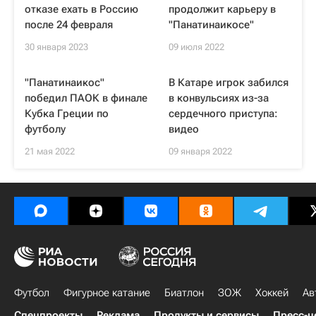
отказе ехать в Россию
продолжит карьеру в
после 24 февраля
"Панатинаикосе"
30 января 2023
09 июля 2022
"Панатинаикос"
В Катаре игрок забился
победил ПАОК в финале
в конвульсиях из-за
Кубка Греции по
сердечного приступа:
футболу
видео
21 мая 2022
09 января 2022
Футбол
Фигурное катание
Биатлон
ЗОЖ
Хоккей
Ав
Спецпроекты
Реклама
Продукты и сервисы
Пресс-ц