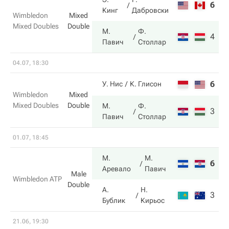
6
5
Кинг
Дабровски
Wimbledon
Mixed
Mixed Doubles
Double
М.
Ф.
4
7
Павич
Столлар
04.07, 18:30
6
6
У. Нис
К. Глисон
Wimbledon
Mixed
Mixed Doubles
Double
М.
Ф.
3
7
Павич
Столлар
01.07, 18:45
М.
М.
6
6
Аревало
Павич
Male
Wimbledon ATP
Double
А.
Н.
3
4
Бублик
Кирьос
21.06, 19:30