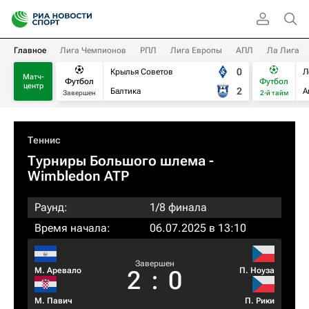
Главное
Лига Чемпионов
РПЛ
Лига Европы
АПЛ
Ла Лига
0
Крылья Советов
Л
Матч-
Футбол
Футбол
центр
2
Балтика
А
Завершен
2-й тайм
Теннис
Турниры Большого шлема
-
Wimbledon ATP
Раунд:
1/8 финала
Время начала:
06.07.2025 в 13:10
Завершен
М. Аревало
П. Ноуза
2
:
0
М. Павич
П. Рики