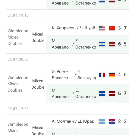
Аревало
Остапенко
07.07, 19:10
3
7
4
К. Харрисон
Ч. Шуай
Wimbledon
Mixed
Mixed
Double
М.
Е.
Doubles
6
5
6
Аревало
Остапенко
06.07, 20:30
Э. Роже-
Л.
4
6
Wimbledon
Васслен
Зигемунд
Mixed
Mixed
Double
Doubles
М.
Е.
6
7
Аревало
Остапенко
05.07, 17:05
2
2
А. Молтени
Д. Юрак
Wimbledon
Mixed
Mixed
Double
М.
Е.