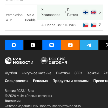
05.07, 13:10
Х.
Г.
5
6
Хелиоваара
Паттен
Wimbledon
Male
ATP
Double
7
3
А. Павлашек
П. Рики
Футбол
Фигурное катание
Биатлон
ЗОЖ
Хоккей
Ав
Спецпроекты
Реклама
Продукты и сервисы
Пресс-ц
Версия 2023.1 Beta
© 2026 МИА «Россия сегодня»
Вакансии
Сетевое издание РИА Новости зарегистрировано