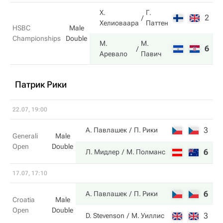
Х.
Г.
2
4
Хелиоваара
Паттен
HSBC
Male
Championships
Double
М.
М.
6
6
Аревало
Павич
Патрик Рики
22.07, 19:00
3
6
А. Павлашек
П. Рики
Generali
Male
Open
Double
6
7
Л. Мидлер
М. Полманс
17.07, 17:10
6
4
А. Павлашек
П. Рики
Croatia
Male
Open
Double
3
6
D. Stevenson
М. Уиллис