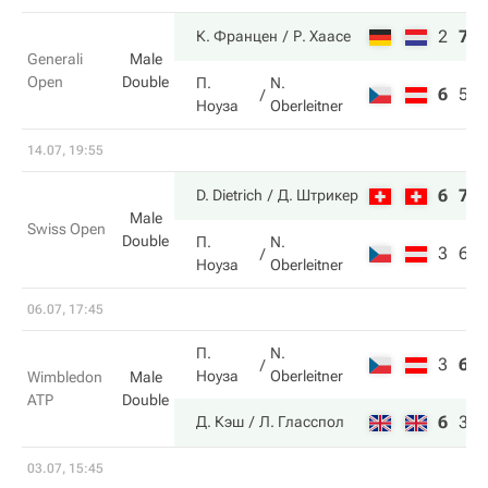
2
7
К. Францен
Р. Хаасе
Generali
Male
Open
Double
П.
N.
6
5
Ноуза
Oberleitner
14.07, 19:55
6
7
D. Dietrich
Д. Штрикер
Male
Swiss Open
Double
П.
N.
3
6
Ноуза
Oberleitner
06.07, 17:45
П.
N.
3
6
Ноуза
Oberleitner
Wimbledon
Male
ATP
Double
6
3
Д. Кэш
Л. Гласспол
03.07, 15:45