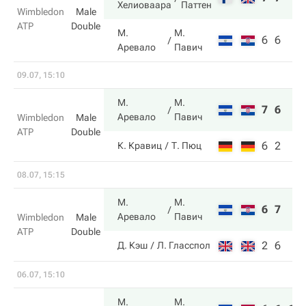
Хелиоваара
Паттен
Wimbledon
Male
ATP
Double
М.
М.
6
6
Аревало
Павич
09.07, 15:10
М.
М.
7
6
Аревало
Павич
Wimbledon
Male
ATP
Double
6
2
К. Кравиц
Т. Пюц
08.07, 15:15
М.
М.
6
7
Аревало
Павич
Wimbledon
Male
ATP
Double
2
6
Д. Кэш
Л. Гласспол
06.07, 15:10
М.
М.