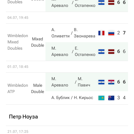
Doubles
6
6
Аревало
Остапенко
04.07, 19:45
А.
В.
2
7
6
Wimbledon
Оливетти
Звонарева
Mixed
Mixed
Double
Doubles
М.
Е.
6
6
7
Аревало
Остапенко
01.07, 18:45
М.
М.
6
6
Аревало
Павич
Wimbledon
Male
ATP
Double
3
4
А. Бублик
Н. Кирьос
Петр Ноуза
21.07, 17:25