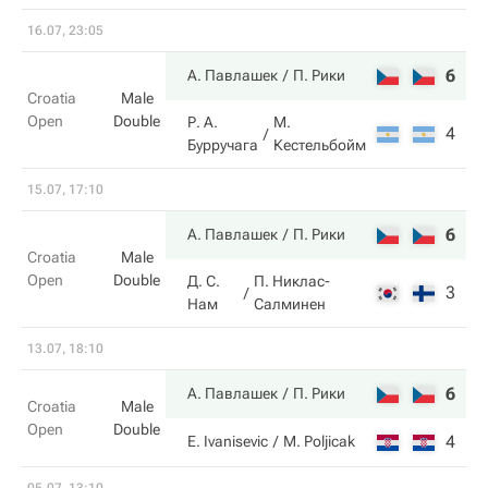
16.07, 23:05
6
6
А. Павлашек
П. Рики
Croatia
Male
Open
Double
Р. А.
М.
4
4
Бурручага
Кестельбойм
15.07, 17:10
6
5
А. Павлашек
П. Рики
Croatia
Male
Open
Double
Д. С.
П. Никлас-
3
7
Нам
Салминен
13.07, 18:10
6
6
А. Павлашек
П. Рики
Croatia
Male
Open
Double
4
2
E. Ivanisevic
M. Poljicak