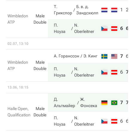
Т.
Б. в. д.
1
2
Грикспор
Зандсхюлп
Wimbledon
Male
ATP
Double
П.
N.
6
6
Ноуза
Oberleitner
02.07, 13:10
7
6
А. Горанссон
Э. Кинг
Wimbledon
Male
ATP
Double
П.
N.
6
7
Ноуза
Oberleitner
13.06, 18:15
Д.
Ж.
7
7
Альтмайер
Фонсека
Halle Open,
Male
Qualification
Double
П.
N.
6
6
Ноуза
Oberleitner