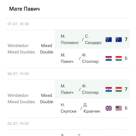
Мате Павич
07.07, 18:30
М.
С.
7
6
Полманс
Сандерс
Wimbledon
Mixed
Mixed Doubles
Double
М.
Ф.
6
3
Павич
Столлар
06.07, 19:50
М.
Ф.
7
7
Павич
Столлар
Wimbledon
Mixed
Mixed Doubles
Double
Н.
Д.
6
6
Скупски
Кравчик
05.07, 19:55
Э.
Г.