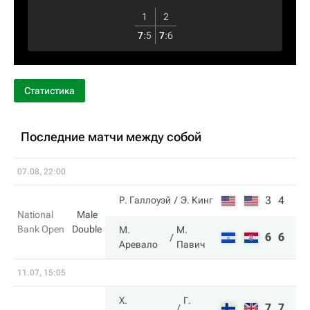
1
2
7
:
5
7
:
6
Статистика
Последние матчи между собой
07.08, 22:00
3
4
Р. Галлоуэй
Э. Кинг
National
Male
Bank Open
Double
М.
М.
6
6
Аревало
Павич
11.07, 15:05
Х.
Г.
7
7