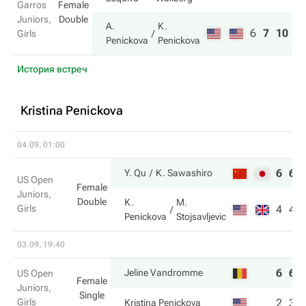
Garros
Female
Juniors,
Double
A.
K.
6
7
10
Girls
Penickova
Penickova
История встреч
Kristina Penickova
04.09, 01:00
6
6
Y. Qu
K. Sawashiro
US Open
Female
Juniors,
Double
K.
M.
Girls
4
4
Penickova
Stojsavljevic
03.09, 19:40
6
6
Jeline Vandromme
US Open
Female
Juniors,
Single
Girls
2
3
Kristina Penickova