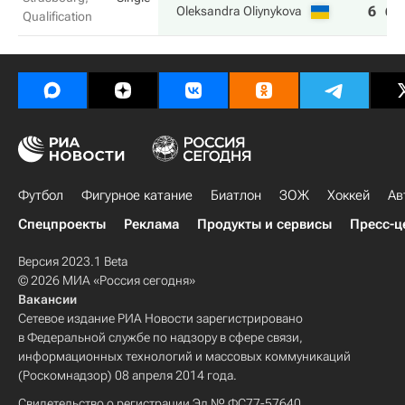
6
6
Oleksandra Oliynykova
Qualification
Футбол
Фигурное катание
Биатлон
ЗОЖ
Хоккей
Ав
Спецпроекты
Реклама
Продукты и сервисы
Пресс-ц
Версия 2023.1 Beta
© 2026 МИА «Россия сегодня»
Вакансии
Сетевое издание РИА Новости зарегистрировано
в Федеральной службе по надзору в сфере связи,
информационных технологий и массовых коммуникаций
(Роскомнадзор) 08 апреля 2014 года.
Свидетельство о регистрации Эл № ФС77-57640