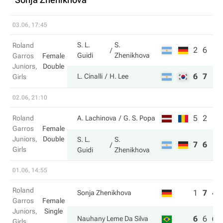
03.06, 17:45
S. L.
S.
Roland
2
6
Guidi
Zhenikhova
Garros
Female
Juniors,
Double
6
7
L. Cinalli
H. Lee
Girls
02.06, 21:10
5
2
Roland
A. Lachinova
G. S. Popa
Garros
Female
Juniors,
Double
S. L.
S.
7
6
Girls
Guidi
Zhenikhova
01.06, 14:55
Roland
1
7
4
Sonja Zhenikhova
Garros
Female
Juniors,
Single
6
6
6
Nauhany Leme Da Silva
Girls