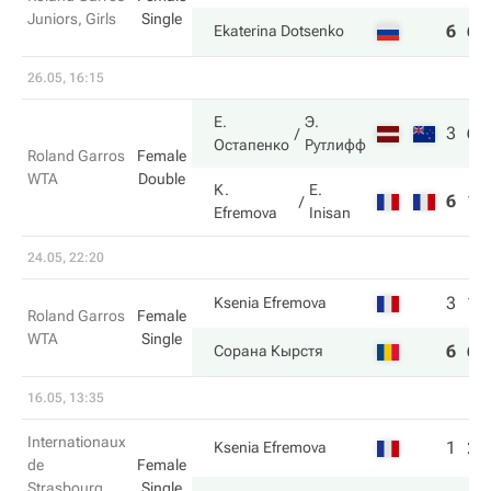
Juniors, Girls
Single
6
6
Ekaterina Dotsenko
26.05, 16:15
Е.
Э.
3
6
Остапенко
Рутлифф
Roland Garros
Female
WTA
Double
K.
E.
6
1
Efremova
Inisan
24.05, 22:20
3
1
Ksenia Efremova
Roland Garros
Female
WTA
Single
6
6
Сорана Кырстя
16.05, 13:35
Internationaux
1
2
Ksenia Efremova
de
Female
Strasbourg,
Single