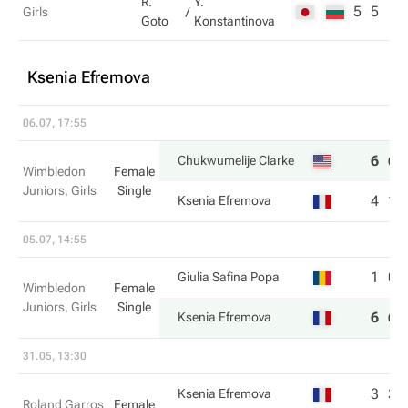
R.
Y.
5
5
Girls
Goto
Konstantinova
Ksenia Efremova
06.07, 17:55
6
6
Chukwumelije Clarke
Wimbledon
Female
Juniors, Girls
Single
4
1
Ksenia Efremova
05.07, 14:55
1
0
Giulia Safina Popa
Wimbledon
Female
Juniors, Girls
Single
6
6
Ksenia Efremova
31.05, 13:30
3
3
Ksenia Efremova
Roland Garros
Female