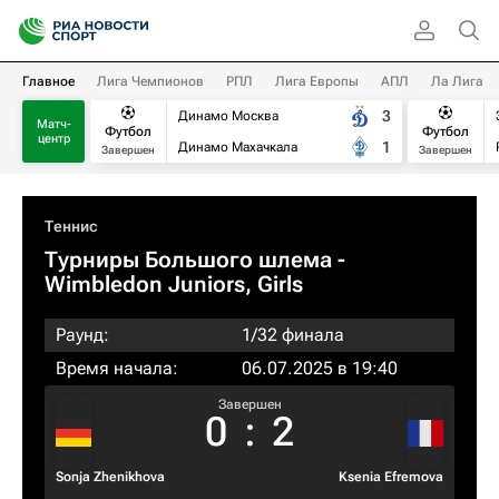
Главное
Лига Чемпионов
РПЛ
Лига Европы
АПЛ
Ла Лига
3
Динамо Москва
Матч-
Футбол
Футбол
центр
1
Динамо Махачкала
Завершен
Завершен
Теннис
Турниры Большого шлема
-
Wimbledon Juniors, Girls
Раунд:
1/32 финала
Время начала:
06.07.2025 в 19:40
Завершен
0
:
2
Sonja Zhenikhova
Ksenia Efremova