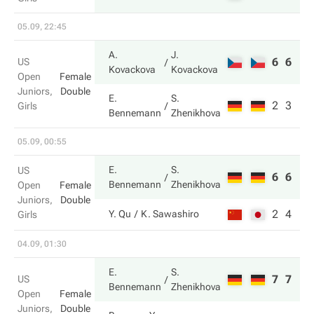
05.09, 22:45
A.
J.
6
6
US
Kovackova
Kovackova
Open
Female
Juniors,
Double
E.
S.
2
3
Girls
Bennemann
Zhenikhova
05.09, 00:55
E.
S.
US
6
6
Bennemann
Zhenikhova
Open
Female
Juniors,
Double
2
4
Y. Qu
K. Sawashiro
Girls
04.09, 01:30
E.
S.
7
7
US
Bennemann
Zhenikhova
Open
Female
Juniors,
Double