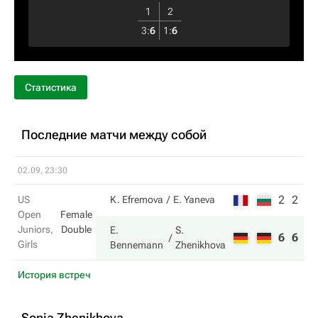
1
2
3
:
6
1
:
6
Статистика
Последние матчи между собой
02.09, 23:30
2
2
US
K. Efremova
E. Yaneva
Open
Female
Juniors,
Double
E.
S.
6
6
Girls
Bennemann
Zhenikhova
История встреч
Sonja Zhenikhova