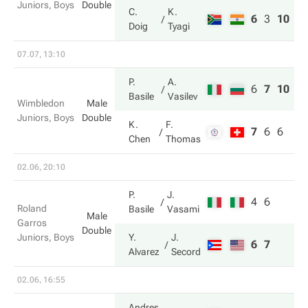
Juniors, Boys
Double
C.
K.
6
3
10
Doig
Tyagi
07.07, 13:10
P.
A.
6
7
10
Basile
Vasilev
Wimbledon
Male
Juniors, Boys
Double
K.
F.
7
6
6
Chen
Thomas
02.06, 20:10
P.
J.
4
6
Roland
Basile
Vasami
Male
Garros
Double
Juniors, Boys
Y.
J.
6
7
Alvarez
Secord
02.06, 16:55
Andres