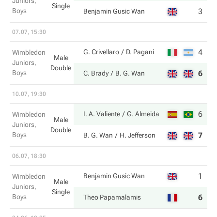
Juniors,
Single
Boys
3
6
Benjamin Gusic Wan
07.07, 15:30
4
7
G. Crivellaro
D. Pagani
Wimbledon
Male
Juniors,
Double
Boys
6
6
C. Brady
B. G. Wan
10.07, 19:30
6
7
I. A. Valiente
G. Almeida
Wimbledon
Male
Juniors,
Double
Boys
7
5
B. G. Wan
H. Jefferson
06.07, 18:30
1
1
Benjamin Gusic Wan
Wimbledon
Male
Juniors,
Single
Boys
6
6
Theo Papamalamis