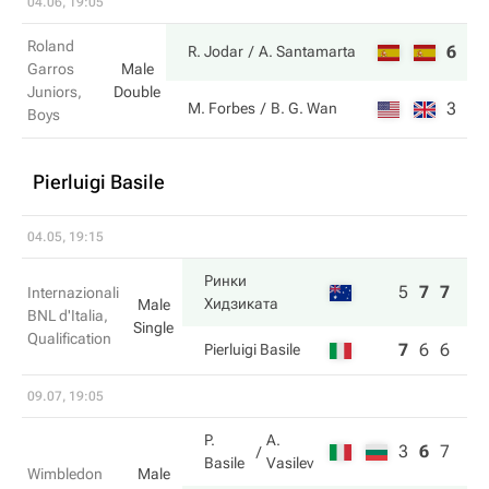
04.06, 19:05
Roland
6
4
R. Jodar
A. Santamarta
Garros
Male
Juniors,
Double
3
6
M. Forbes
B. G. Wan
Boys
Pierluigi Basile
04.05, 19:15
Ринки
5
7
7
Internazionali
Хидзиката
Male
BNL d'Italia,
Single
Qualification
7
6
6
Pierluigi Basile
09.07, 19:05
P.
A.
3
6
7
Basile
Vasilev
Wimbledon
Male