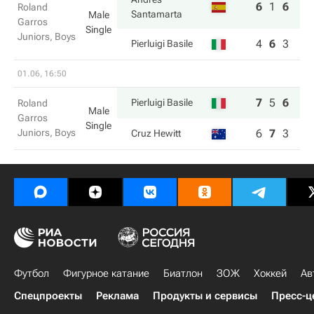
6
1
6
Roland
Santamarta
Male
Garros
Single
Juniors, Boys
4
6
3
Pierluigi Basile
01.06, 16:50
7
5
6
Pierluigi Basile
Roland
Male
Garros
Single
Juniors, Boys
6
7
3
Cruz Hewitt
Футбол
Фигурное катание
Биатлон
ЗОЖ
Хоккей
Ав
Спецпроекты
Реклама
Продукты и сервисы
Пресс-ц