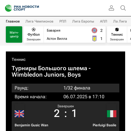
Главное
Лига Чемпионов
РПЛ
Лига Европы
АПЛ
Ла Лига
2
Бавария
Матч-
Футбол
Теннис
центр
1
Астон Вилла
Завершен
Завершен
Теннис
Турниры Большого шлема
-
Wimbledon Juniors, Boys
Раунд:
1/32 финала
Время начала:
06.07.2025 в 17:10
Завершен
2
:
1
Benjamin Gusic Wan
Pierluigi Basile