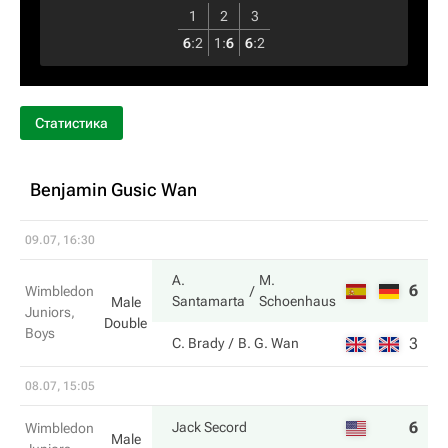
1
2
3
6
:
2
1
:
6
6
:
2
Статистика
Benjamin Gusic Wan
09.07, 16:30
A.
M.
6
6
Wimbledon
Santamarta
Schoenhaus
Male
Juniors,
Double
Boys
3
4
C. Brady
B. G. Wan
08.07, 15:05
6
4
Jack Secord
Wimbledon
Male