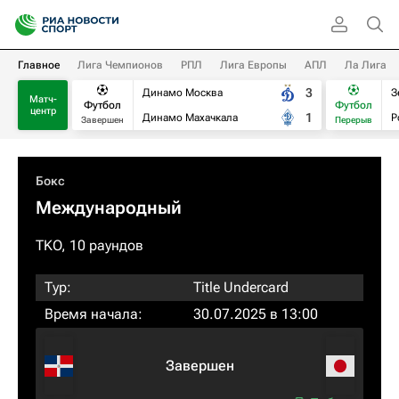
Главное
Лига Чемпионов
РПЛ
Лига Европы
АПЛ
Ла Лига
3
Динамо Москва
З
Матч-
Футбол
Футбол
центр
1
Динамо Махачкала
Р
Завершен
Перерыв
Бокс
Международный
TKO, 10 раундов
Тур:
Title Undercard
Время начала:
30.07.2025 в 13:00
Завершен