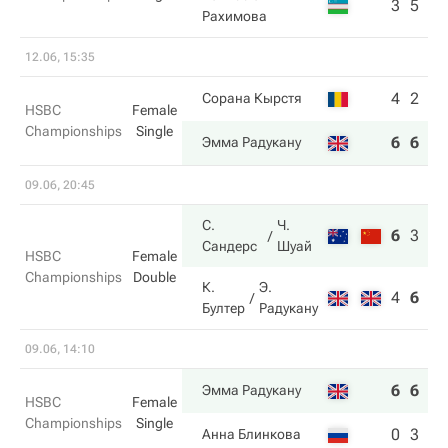
3
5
Рахимова
12.06, 15:35
4
2
Сорана Кырстя
HSBC
Female
Championships
Single
6
6
Эмма Радукану
09.06, 20:45
С.
Ч.
6
3
10
Сандерс
Шуай
HSBC
Female
Championships
Double
К.
Э.
4
6
5
Бултер
Радукану
09.06, 14:10
6
6
Эмма Радукану
HSBC
Female
Championships
Single
0
3
Анна Блинкова