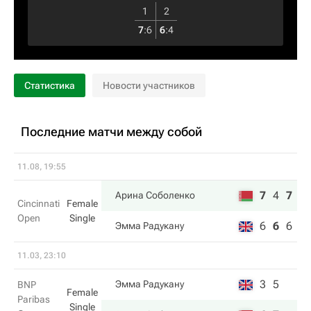
1
2
7
:
6
6
:
4
Статистика
Новости участников
Последние матчи между собой
11.08, 19:55
7
4
7
Арина Соболенко
Cincinnati
Female
Open
Single
6
6
6
Эмма Радукану
11.03, 23:10
3
5
Эмма Радукану
BNP
Female
Paribas
Single