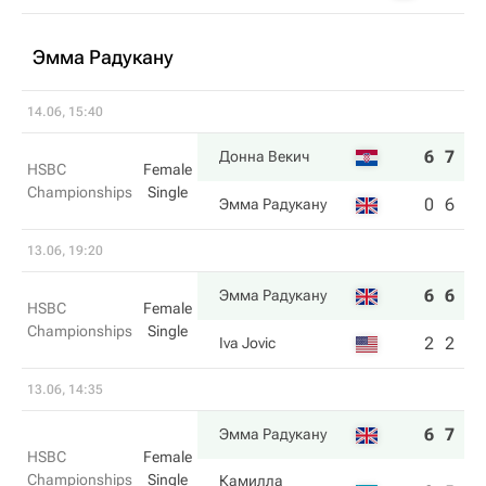
Эмма Радукану
14.06, 15:40
6
7
Донна Векич
HSBC
Female
Championships
Single
0
6
Эмма Радукану
13.06, 19:20
6
6
Эмма Радукану
HSBC
Female
Championships
Single
2
2
Iva Jovic
13.06, 14:35
6
7
Эмма Радукану
HSBC
Female
Championships
Single
Камилла