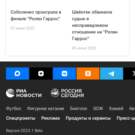
Соболенко проиграла в
Швёнтек обвинила
финале "Ролан Гаррос"
судью в
несправедливом
07 июня 2025
отношении на "Ролан
Гаррос"
05 июня 2025
Футбол
Фигурное катание
Биатлон
ЗОЖ
Хоккей
Ав
Спецпроекты
Реклама
Продукты и сервисы
Пресс-ц
Версия 2023.1 Beta