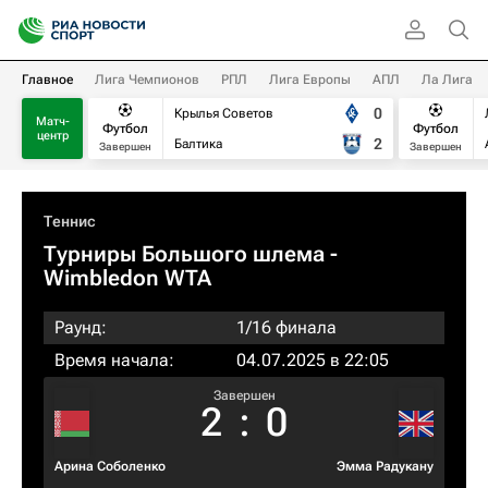
Главное
Лига Чемпионов
РПЛ
Лига Европы
АПЛ
Ла Лига
0
Крылья Советов
Матч-
Футбол
Футбол
центр
2
Балтика
Завершен
Завершен
Теннис
Турниры Большого шлема
-
Wimbledon WTA
Раунд:
1/16 финала
Время начала:
04.07.2025 в 22:05
Завершен
2
:
0
Арина Соболенко
Эмма Радукану