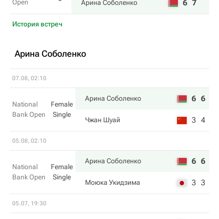
Open
6
7
Арина Соболенко
История встреч
Арина Соболенко
07.08, 02:10
6
6
Арина Соболенко
National
Female
Bank Open
Single
3
4
Чжан Шуай
05.08, 02:10
6
6
Арина Соболенко
National
Female
Bank Open
Single
3
3
Моюка Укидзима
05.07, 19:30