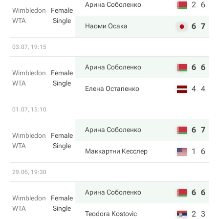
2
6
Арина Соболенко
Wimbledon
Female
WTA
Single
6
7
Наоми Осака
03.07, 19:15
6
6
Арина Соболенко
Wimbledon
Female
WTA
Single
4
4
Елена Остапенко
01.07, 15:10
6
7
Арина Соболенко
Wimbledon
Female
WTA
Single
1
6
Маккартни Кесслер
29.06, 19:30
6
6
Арина Соболенко
Wimbledon
Female
WTA
Single
2
3
Teodora Kostovic