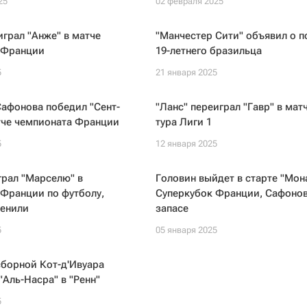
25
02 февраля 2025
играл "Анже" в матче
"Манчестер Сити" объявил о п
 Франции
19-летнего бразильца
5
21 января 2025
афонова победил "Сент-
"Ланс" переиграл "Гавр" в матч
тче чемпионата Франции
тура Лиги 1
5
12 января 2025
грал "Марселю" в
Головин выйдет в старте "Мон
Франции по футболу,
Суперкубок Франции, Сафонов
менили
запасе
5
05 января 2025
борной Кот-д'Ивуара
"Аль-Насра" в "Ренн"
5