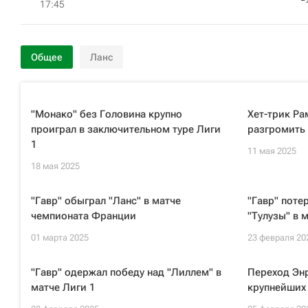
17:45
Общее
Ланс
"Монако" без Головина крупно
Хет-трик Р
проиграл в заключительном туре Лиги
разгромить 
1
11 мая 2025
18 мая 2025
"Гавр" обыграл "Ланс" в матче
"Гавр" поте
чемпионата Франции
"Тулузы" в 
01 марта 2025
23 февраля 20
"Гавр" одержал победу над "Лиллем" в
Переход Энр
матче Лиги 1
крупнейших