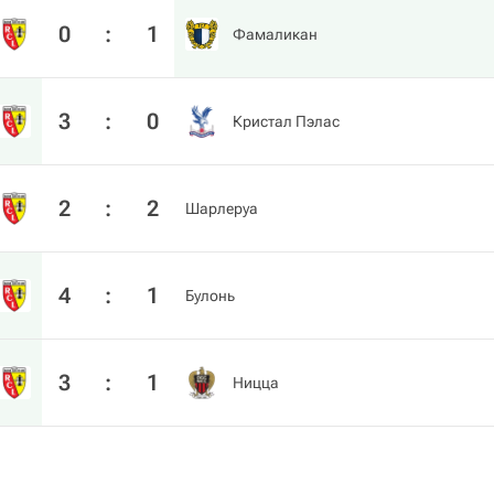
0
:
1
Фамаликан
3
:
0
Кристал Пэлас
2
:
2
Шарлеруа
4
:
1
Булонь
3
:
1
Ницца