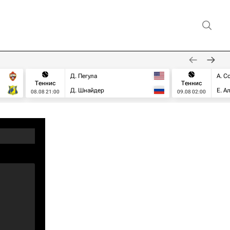
Д. Пегула
А. С
Теннис
Теннис
Д. Шнайдер
Е. А
08.08 21:00
09.08 02:00