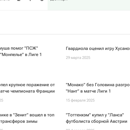
амуша помог "ПСЖ"
Гвардиола оценил игру Хусано
"Монпелье" в Лиге 1
29 марта 2025
рпел крупное поражение от
"Монако" без Головина разгр
матче чемпионата Франции
"Нант" в матче Лиги 1
25
15 февраля 2025
ике в "Зенит" вошел в топ
"Тоттенхэм" купил у "Ланса"
 трансферов зимы
футболиста сборной Австрии