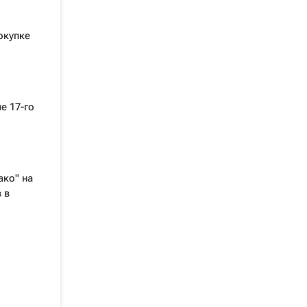
окупке
е 17-го
ако" на
 в