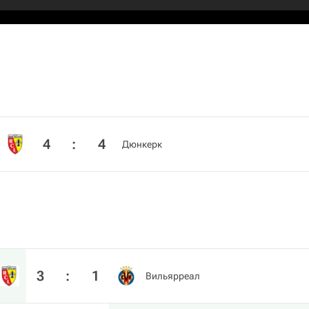
4
:
4
Дюнкерк
3
:
1
Вильярреал