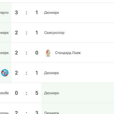
3
:
1
терло
Дюнкерк
2
:
1
нкерк
Самсунспор
2
:
0
нкерк
Стандард Льеж
2
:
1
Дюнкерк
0
:
5
eville
Дюнкерк
2
:
3
улонь
Дюнкерк