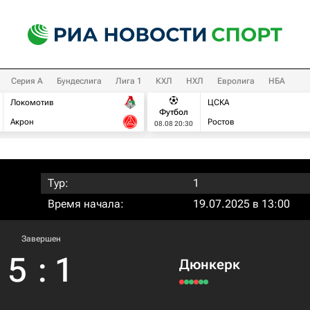
Серия А
Бундеслига
Лига 1
КХЛ
НХЛ
Евролига
НБА
Локомотив
ЦСКА
Футбол
Акрон
Ростов
08.08 20:30
Тур:
1
Время начала:
19.07.2025 в 13:00
Завершен
5
:
1
Дюнкерк