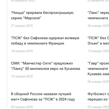
08 февраля 2025
05 февраля 20
"Ницца" прервала беспроигрышную
"Ланс" пере
серию "Марселя"
чемпионата
27 января 2025
26 января 202
"ПСЖ" без Сафонова одержал волевую
"ПСЖ" без С
победу в чемпионате Франции
Этьен" в ма
18 января 2025
13 января 202
СМИ: "Манчестер Сити" предложил
"Гавр" прои
"Лансу" 50 миллионов евро за Хусанова
чемпионате 
Кузяева за
10 января 2025
06 января 202
В сборной России назвали лучший
Футболист с
матч Сафонова за "ПСЖ" в 2024 году
перешел из 
05 января 2025
02 января 202