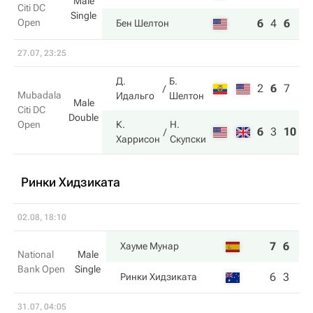
Male
Citi DC
Single
Open
6
4
6
Бен Шелтон
27.07, 23:25
Д.
Б.
2
6
7
Mubadala
Идальго
Шелтон
Male
Citi DC
Double
Open
К.
Н.
6
3
10
Харрисон
Скупски
Ринки Хидзиката
02.08, 18:10
7
6
Хауме Мунар
National
Male
Bank Open
Single
6
3
Ринки Хидзиката
31.07, 04:05