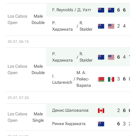
6
6
F. Reynolds
Д. Уатт
Los Cabos
Male
Open
Double
Р.
R.
2
4
Хидзиката
Stalder
30.07, 06:15
Р.
R.
6
4
10
Хидзиката
Stalder
Los Cabos
Male
Open
Double
М. А.
I.
3
6
8
Рейес-
Liutarevich
Варела
29.07, 07:20
2
6
6
Денис Шаповалов
Los Cabos
Male
Open
Single
6
3
2
Ринки Хидзиката