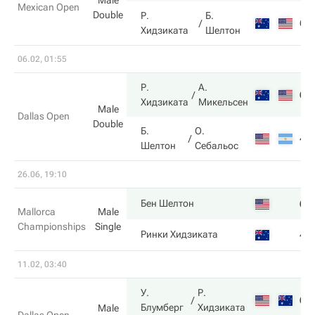
Male
Mexican Open
Double
Р.
Б.
6
Хидзиката
Шелтон
06.02, 01:55
Р.
А.
6
Хидзиката
Микельсен
Male
Dallas Open
Double
Б.
О.
4
Шелтон
Себальос
26.06, 19:10
6
Бен Шелтон
Mallorca
Male
Championships
Single
4
Ринки Хидзиката
11.02, 03:40
У.
Р.
6
Блумберг
Хидзиката
Male