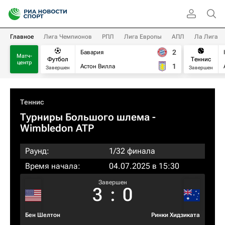
Главное
Лига Чемпионов
РПЛ
Лига Европы
АПЛ
Ла Лига
2
Бавария
Матч-
Футбол
Теннис
центр
1
Астон Вилла
Завершен
Завершен
Теннис
Турниры Большого шлема
-
Wimbledon ATP
Раунд:
1/32 финала
Время начала:
04.07.2025 в 15:30
Завершен
3
:
0
Бен Шелтон
Ринки Хидзиката