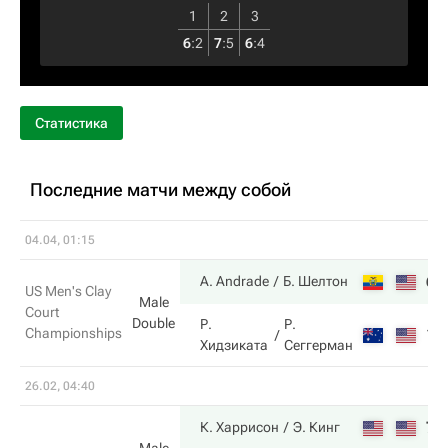
1
2
3
6
:
2
7
:
5
6
:
4
Статистика
Последние матчи между собой
04.04, 01:15
6
A. Andrade
Б. Шелтон
US Men's Clay
Male
Court
Double
Р.
Р.
Championships
1
Хидзиката
Сеггерман
26.02, 04:40
7
К. Харрисон
Э. Кинг