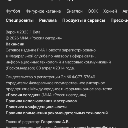
Футбол
Фигурное катание
Биатлон
ЗОЖ
Хоккей
Ав
Спецпроекты
Реклама
Продукты и сервисы
Пресс-ц
Версия 2023.1 Beta
© 2026 МИА «Россия сегодня»
Вакансии
Сетевое издание РИА Новости зарегистрировано
в Федеральной службе по надзору в сфере связи,
информационных технологий и массовых коммуникаций
(Роскомнадзор) 08 апреля 2014 года.
Свидетельство о регистрации Эл № ФС77-57640
Учредитель: Федеральное государственное унитарное
предприятие Международное информационное агентство
«Россия сегодня»
(МИА «Россия сегодня»).
Правила использования материалов
Политика конфиденциальности
Правила применения рекомендательных технологий
Главный редактор:
Гаврилова А.В.
Адрес электронной почты Редакции:
r-sport.internet@ria.ru