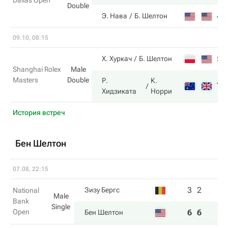
Dallas Open
Double
4
Э. Нава
Б. Шелтон
09.10, 08:15
5
Х. Хуркач
Б. Шелтон
Shanghai Rolex
Male
Masters
Double
Р.
К.
7
Хидзиката
Норри
История встреч
Бен Шелтон
07.08, 22:15
3
2
Зизу Бергс
National
Male
Bank
Single
Open
6
6
Бен Шелтон