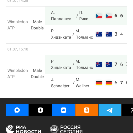
03.07, 14:25
А.
П.
6
6
Павлашек
Рики
Wimbledon
Male
ATP
Double
Р.
М.
3
4
Хидзиката
Полманс
01.07, 15:10
Р.
М.
7
6
7
Хидзиката
Полманс
Wimbledon
Male
ATP
Double
J.
M.
6
7
6
Schnaitter
Wallner