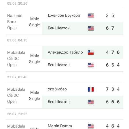
05.08, 20:20
3
5
Дженсон Бруксби
National
Male
Bank
Single
Open
6
7
Бен Шелтон
01.08, 04:15
4
7
6
Алехандро Табило
Mubadala
Male
Citi DC
Single
Open
6
5
4
Бен Шелтон
31.07, 01:40
7
3
4
Уго Умбер
Mubadala
Male
Citi DC
Single
Open
6
6
6
Бен Шелтон
28.07, 23:25
4
6
4
Martin Damm
Mubadala