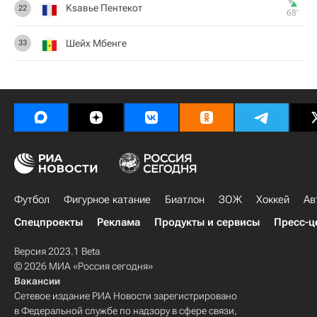
Ksавье Пентекот
22
68‎’‎
Шейх Мбенге
33
Футбол
Фигурное катание
Биатлон
ЗОЖ
Хоккей
Ав
Спецпроекты
Реклама
Продукты и сервисы
Пресс-ц
Версия 2023.1 Beta
© 2026 МИА «Россия сегодня»
Вакансии
Сетевое издание РИА Новости зарегистрировано
в Федеральной службе по надзору в сфере связи,