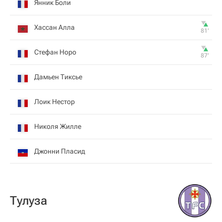
Янник Боли
Хассан Алла
81‎’‎
Стефан Норо
87‎’‎
Дамьен Тиксье
Лоик Нестор
Николя Жилле
Джонни Пласид
Тулуза