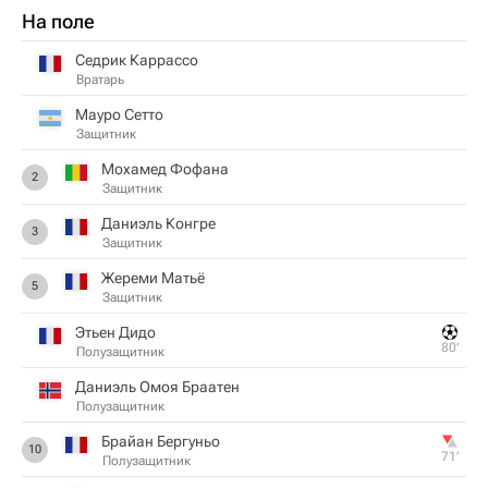
На поле
Седрик Каррассо
Вратарь
Мауро Сетто
Защитник
Мохамед Фофана
2
Защитник
Даниэль Конгре
3
Защитник
Жереми Матьё
5
Защитник
Этьен Дидо
80‎’‎
Полузащитник
Даниэль Омоя Браатен
Полузащитник
Брайан Бергуньо
10
71‎’‎
Полузащитник