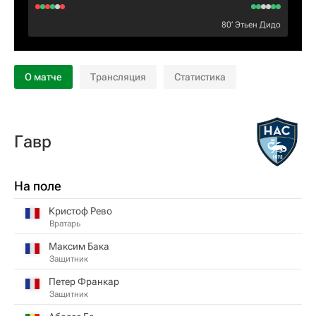
80‎’‎
Этьен Дидо
О матче
Трансляция
Статистика
Гавр
На поле
Кристоф Рево
Вратарь
Максим Бака
Защитник
Петер Франкар
Защитник