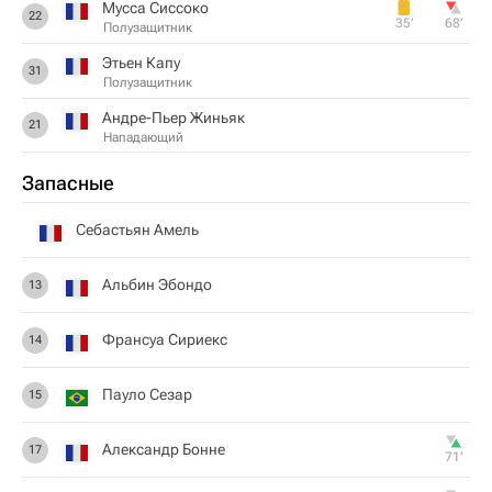
Мусса Сиссоко
22
35‎’‎
68‎’‎
Полузащитник
Этьен Капу
31
Полузащитник
Андре-Пьер Жиньяк
21
Нападающий
Запасные
Себастьян Амель
Альбин Эбондо
13
Франсуа Сириекс
14
Пауло Сезар
15
Александр Бонне
17
71‎’‎