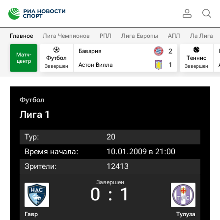
Главное
Лига Чемпионов
РПЛ
Лига Европы
АПЛ
Ла Лига
2
Бавария
Матч-
Футбол
Теннис
центр
1
Астон Вилла
Завершен
Завершен
Футбол
Лига 1
Тур:
20
Время начала:
10.01.2009 в 21:00
Зрители:
12413
Завершен
0
:
1
Гавр
Тулуза