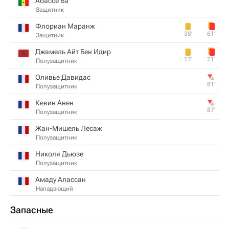
Абассе Ба
Защитник
Флориан Маранж
38‎’‎
61‎’‎
Защитник
Джамель Айт Бен Идир
17‎’‎
21‎’‎
Полузащитник
Оливье Давидас
81‎’‎
Полузащитник
Кевин Анен
87‎’‎
Полузащитник
Жан-Мишель Лесаж
Полузащитник
Николя Дьюзе
Полузащитник
Амаду Алассан
Нападающий
Запасные