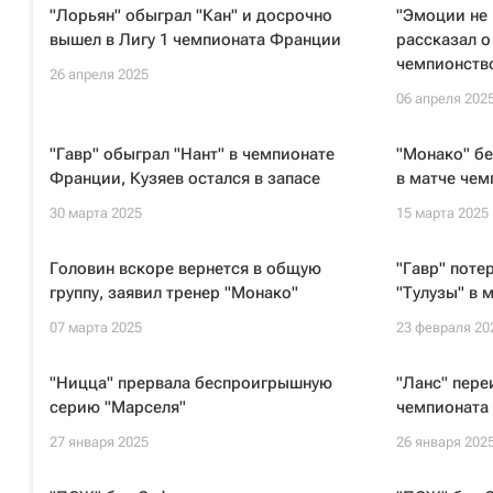
"Лорьян" обыграл "Кан" и досрочно
"Эмоции не
вышел в Лигу 1 чемпионата Франции
рассказал о
чемпионств
26 апреля 2025
06 апреля 202
"Гавр" обыграл "Нант" в чемпионате
"Монако" бе
Франции, Кузяев остался в запасе
в матче че
30 марта 2025
15 марта 2025
Головин вскоре вернется в общую
"Гавр" поте
группу, заявил тренер "Монако"
"Тулузы" в 
07 марта 2025
23 февраля 20
"Ницца" прервала беспроигрышную
"Ланс" пере
серию "Марселя"
чемпионата
27 января 2025
26 января 202