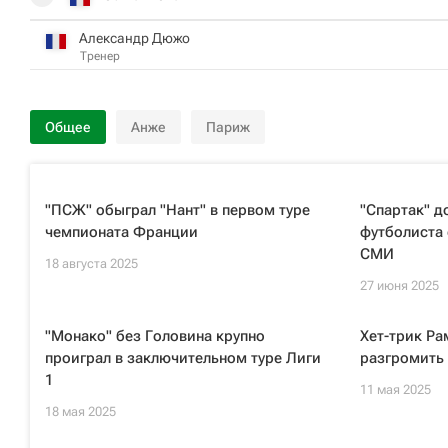
Александр Дюжо
Тренер
Общее
Анже
Париж
"ПСЖ" обыграл "Нант" в первом туре
"Спартак" д
чемпионата Франции
футболиста
СМИ
18 августа 2025
27 июня 2025
"Монако" без Головина крупно
Хет-трик Р
проиграл в заключительном туре Лиги
разгромить 
1
11 мая 2025
18 мая 2025