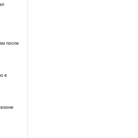
ал
ам после
ю в
сезоне