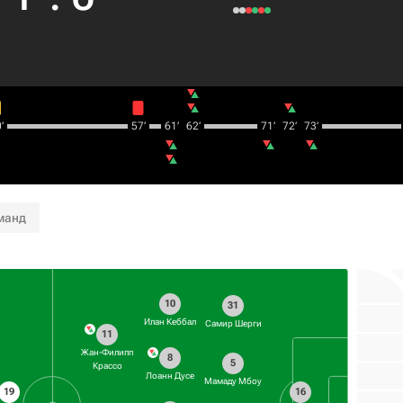
’‎
57‎’‎
61‎’‎
62‎’‎
71‎’‎
72‎’‎
73‎’‎
манд
10
31
Илан Кеббал
Самир Шерги
11
Жан-Филипп
8
5
Крассо
Лоанн Дусе
Мамаду Мбоу
19
16