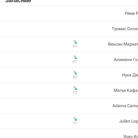
Запасные
Реми 
Туомас Олли
Венсан Марке
61‎’‎
Алимани Го
61‎’‎
Нуха Д
85‎’‎
Матье Кафа
73‎’‎
Adama Cama
Julien Lo
71‎’‎
Yoan K