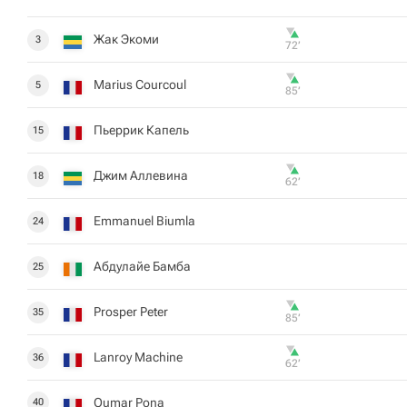
Жак Экоми
3
72‎’‎
Marius Courcoul
5
85‎’‎
Пьеррик Капель
15
Джим Аллевина
18
62‎’‎
Emmanuel Biumla
24
Абдулайе Бамба
25
Prosper Peter
35
85‎’‎
Lanroy Machine
36
62‎’‎
Oumar Pona
40