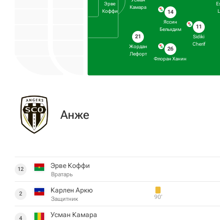
Эрве
E
Камара
Коффи
14
Яссин
11
Бельхдим
21
Sidiki
Cherif
Жордан
26
Лефорт
Флоран Ханин
Анже
Эрве Коффи
12
Вратарь
Карлен Аркю
2
90‎’‎
Защитник
Усман Камара
4