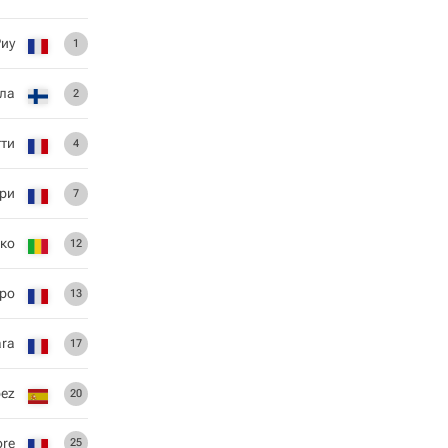
Риу
1
ла
2
тти
4
ри
7
ико
12
ро
13
ra
17
pez
20
ore
25