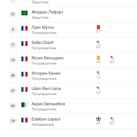
Защитник
Жордан Лефорт
21
Защитник
Луис Мутон
6
57‎’‎
Полузащитник
Sidiki Cherif
11
62‎’‎
Полузащитник
Яссин Бельхдим
14
40‎’‎
85‎’‎
Полузащитник
Флоран Ханин
26
72‎’‎
Полузащитник
Lilian Rao-Lisoa
27
62‎’‎
Полузащитник
Харис Белькебла
93
Полузащитник
Esteban Lepaul
19
09‎’‎
85‎’‎
Нападающий