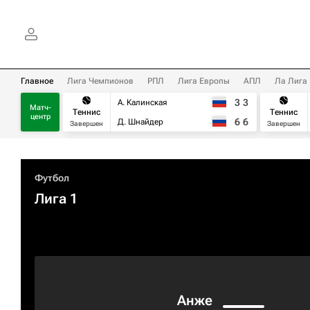
Главное
Лига Чемпионов
РПЛ
Лига Европы
АПЛ
Ла Лига
3
3
А. Калинская
Матч-
Теннис
Теннис
центр
6
6
Д. Шнайдер
Завершен
Завершен
Футбол
Лига 1
Анже