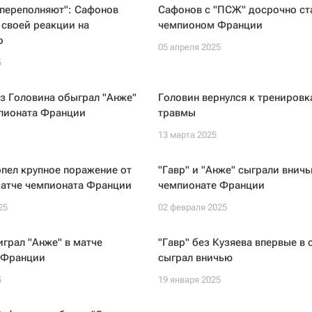
 переполняют": Сафонов
Сафонов с "ПСЖ" досрочно ст
 своей реакции на
чемпионом Франции
о
05 апреля 2025
5
з Головина обыграл "Анже"
Головин вернулся к тренировк
мпионата Франции
травмы
13 марта 2025
рпел крупное поражение от
"Гавр" и "Анже" сыграли вничь
матче чемпионата Франции
чемпионате Франции
25
02 февраля 2025
играл "Анже" в матче
"Гавр" без Кузяева впервые в 
 Франции
сыграл вничью
5
19 января 2025