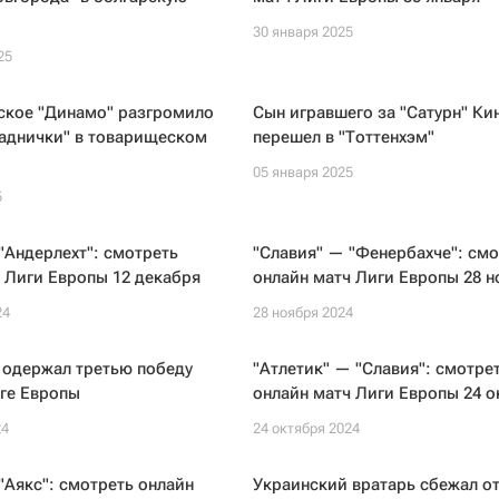
30 января 2025
25
ское "Динамо" разгромило
Сын игравшего за "Сатурн" Ки
Раднички" в товарищеском
перешел в "Тоттенхэм"
05 января 2025
5
"Андерлехт": смотреть
"Славия" — "Фенербахче": смо
 Лиги Европы 12 декабря
онлайн матч Лиги Европы 28 н
24
28 ноября 2024
 одержал третью победу
"Атлетик" — "Славия": смотре
ге Европы
онлайн матч Лиги Европы 24 о
24
24 октября 2024
"Аякс": смотреть онлайн
Украинский вратарь сбежал о