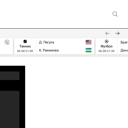
Д. Пегула
Браг
Теннис
Футбол
К. Рахимова
Дин
06.08 21:00
06.08 21:30