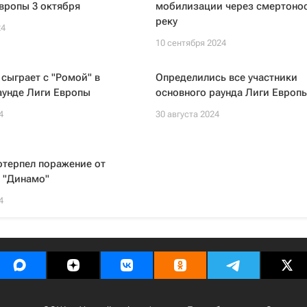
вропы 3 октября
мобилизации через смертоно
реку
24
10 сентября 2024
 сыграет с "Ромой" в
Определились все участники
аунде Лиги Европы
основного раунда Лиги Европ
4
30 августа 2024
отерпел поражение от
 "Динамо"
4