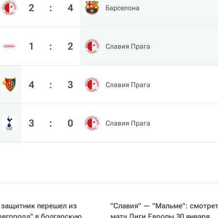
2
:
4
Барселона
1
:
2
Славия Прага
4
:
3
Славия Прага
3
:
0
Славия Прага
 защитник перешел из
"Славия" — "Мальме": смотрет
вгорода" в болгарскую
матч Лиги Европы 30 января