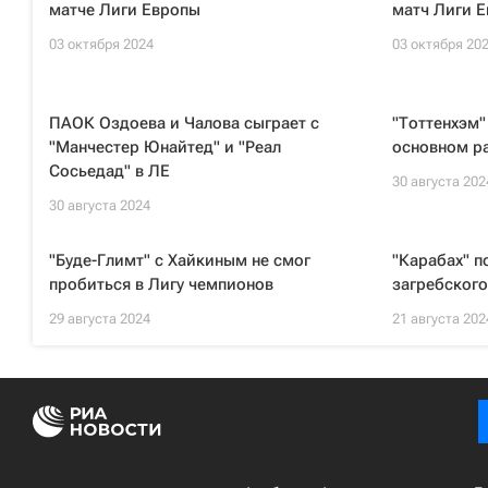
матче Лиги Европы
матч Лиги Е
03 октября 2024
03 октября 20
ПАОК Оздоева и Чалова сыграет с
"Тоттенхэм"
"Манчестер Юнайтед" и "Реал
основном р
Сосьедад" в ЛЕ
30 августа 202
30 августа 2024
"Буде-Глимт" с Хайкиным не смог
"Карабах" п
пробиться в Лигу чемпионов
загребского
29 августа 2024
21 августа 202