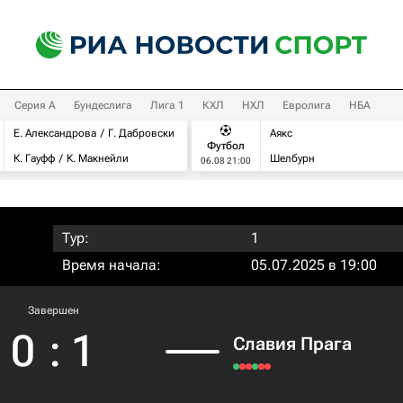
Серия А
Бундеслига
Лига 1
КХЛ
НХЛ
Евролига
НБА
Е. Александрова
Г. Дабровски
Аякс
Футбол
К. Гауфф
К. Макнейли
Шелбурн
06.08 21:00
Тур:
1
Время начала:
05.07.2025 в 19:00
Завершен
0
:
1
Славия Прага