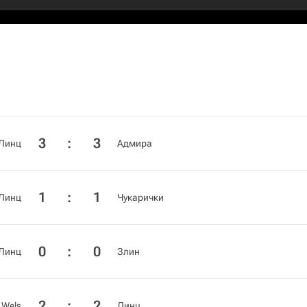
3
:
3
Линц
Адмира
1
:
1
Линц
Чукарички
0
:
0
Линц
Злин
2
:
2
Wels
Линц