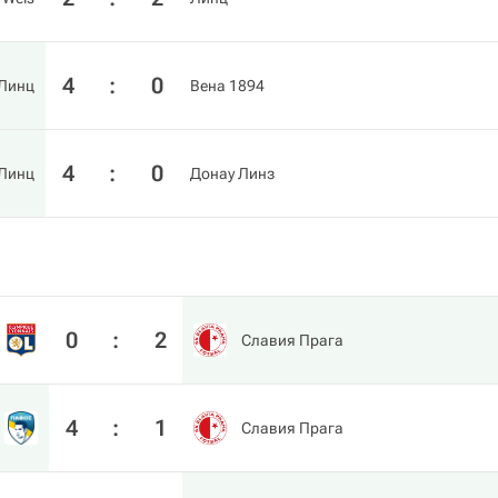
4
:
0
Линц
Вена 1894
4
:
0
Линц
Донау Линз
0
:
2
Славия Прага
4
:
1
Славия Прага