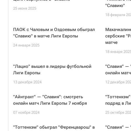
"Славию"
25 июня 2025
18 февраля 20
ПАОК с Чаловым и Оздоевым обыграл
Махачкалин
"Славию" в матче Лиги Европы
сербские "
матче
24 января 2025
18 января 202
"Лацио" вышел в лидеры футбольной
"Славия" — 
Лиги Европы
онлайн матч
13 декабря 2024
12 декабря 20
"Айнтрахт" — "Славия": смотреть
"Тоттенхэм"
онлайн матч Лиги Европы 7 ноября
подряд в Ли
07 ноября 2024
25 октября 20
"Тоттенхэм" обыграл "Ференцварош" в
"Славия" — 