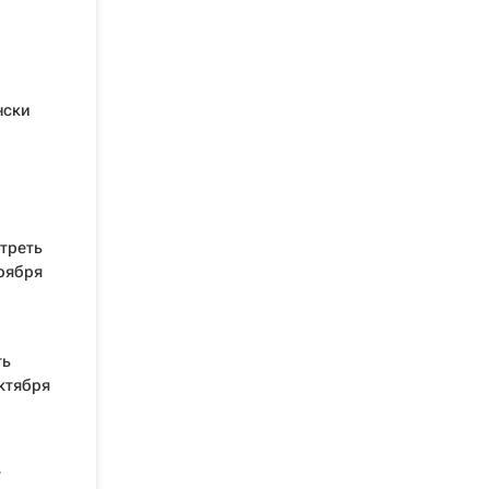
нски
треть
оября
ть
ктября
т