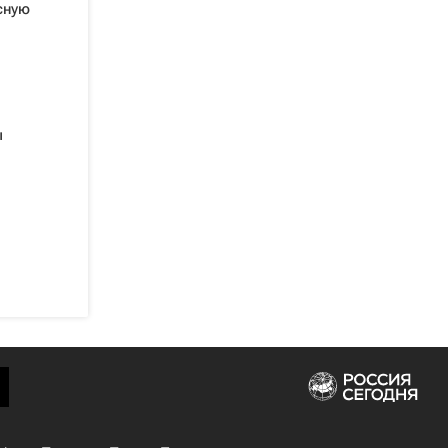
сную
ы