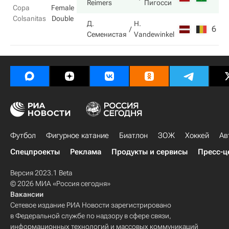
Reimers
Пигосси
Copa
Female
Colsanitas
Double
Д.
H.
6
6
Семенистая
Vandewinkel
Футбол
Фигурное катание
Биатлон
ЗОЖ
Хоккей
Ав
Спецпроекты
Реклама
Продукты и сервисы
Пресс-ц
Версия 2023.1 Beta
© 2026 МИА «Россия сегодня»
Вакансии
Сетевое издание РИА Новости зарегистрировано
в Федеральной службе по надзору в сфере связи,
информационных технологий и массовых коммуникаций