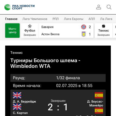
Главное
Лига Чемпионов
РПЛ
Лига Европы
АПЛ
Ла Лига
2
Бавария
Матч-
Футбол
Теннис
центр
1
Астон Вилла
Завершен
Завершен
Теннис
Турниры Большого шлема
-
Wimbledon WTA
Раунд:
1/32 финала
Время начала:
02.07.2025 в 18:55
Завершен
Д. А. Беррейдж
Д. Боусас-
2
:
1
Манейро
С. Картал