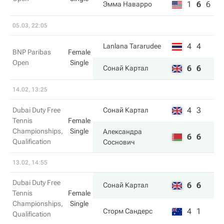
1
6
6
Эмма Наварро
05.03, 22:05
4
4
Lanlana Tararudee
BNP Paribas
Female
Open
Single
6
6
Сонай Картал
14.02, 13:25
4
3
Dubai Duty Free
Сонай Картал
Tennis
Female
Championships,
Single
Александра
6
6
Qualification
Соснович
13.02, 14:55
Dubai Duty Free
6
6
Сонай Картал
Tennis
Female
Championships,
Single
4
1
Сторм Сандерс
Qualification