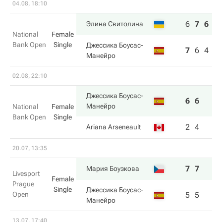
04.08, 18:10
6
7
6
Элина Свитолина
National
Female
Bank Open
Single
Джессика Боусас-
7
6
4
Манейро
02.08, 22:10
Джессика Боусас-
6
6
Манейро
National
Female
Bank Open
Single
2
4
Ariana Arseneault
20.07, 13:35
7
7
Мария Боузкова
Livesport
Female
Prague
Single
Джессика Боусас-
Open
5
5
Манейро
13.07, 17:40