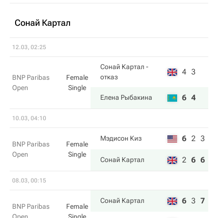
Сонай Картал
12.03, 02:25
Сонай Картал
-
4
3
отказ
BNP Paribas
Female
Open
Single
6
4
Елена Рыбакина
10.03, 04:10
6
2
3
Мэдисон Киз
BNP Paribas
Female
Open
Single
2
6
6
Сонай Картал
08.03, 00:15
6
3
7
Сонай Картал
BNP Paribas
Female
Open
Single