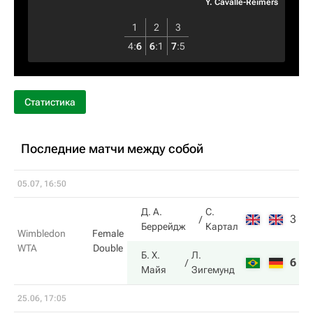
Y. Cavalle-Reimers
1
2
3
4
:
6
6
:
1
7
:
5
Статистика
Последние матчи между собой
05.07, 16:50
Д. А.
С.
3
1
Беррейдж
Картал
Wimbledon
Female
WTA
Double
Б. Х.
Л.
6
6
Майя
Зигемунд
25.06, 17:05