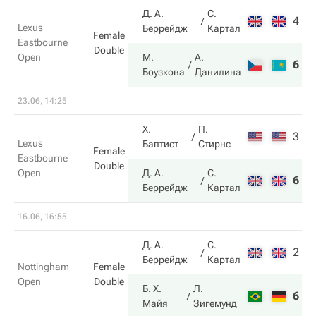
Д. А.
С.
4
6
Lexus
Беррейдж
Картал
Female
Eastbourne
Double
Open
М.
А.
6
7
Боузкова
Данилина
23.06, 14:25
Х.
П.
3
6
Lexus
Баптист
Стирнс
Female
Eastbourne
Double
Open
Д. А.
С.
6
3
Беррейдж
Картал
16.06, 16:55
Д. А.
С.
2
6
Беррейдж
Картал
Nottingham
Female
Open
Double
Б. Х.
Л.
6
7
Майя
Зигемунд