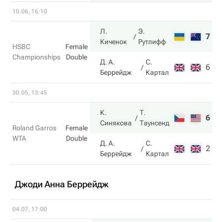
10.06, 16:10
Л.
Э.
7
7
Киченок
Рутлифф
HSBC
Female
Championships
Double
Д. А.
С.
6
6
Беррейдж
Картал
30.05, 13:45
К.
Т.
6
6
Синякова
Таунсенд
Roland Garros
Female
WTA
Double
Д. А.
С.
2
2
Беррейдж
Картал
Джоди Анна Беррейдж
04.07, 17:00