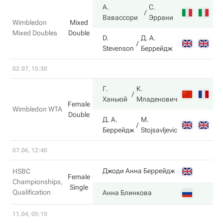
А.
С.
6
Вавассори
Эррани
Wimbledon
Mixed
Mixed Doubles
Double
D.
Д. А.
4
Stevenson
Беррейдж
02.07, 15:30
Г.
К.
6
Ханьюй
Младенович
Female
Wimbledon WTA
Double
Д. А.
M.
3
Беррейдж
Stojsavljevic
07.06, 12:40
1
Джоди Анна Беррейдж
HSBC
Female
Championships,
Single
Qualification
6
Анна Блинкова
11.04, 05:10