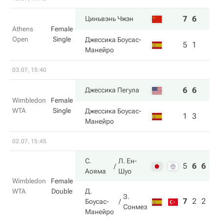
7
6
Циньвэнь Чжэн
Athens
Female
Open
Single
Джессика Боусас-
5
1
Манейро
03.07, 15:40
6
6
Джессика Пегула
Wimbledon
Female
WTA
Single
Джессика Боусас-
1
3
Манейро
02.07, 15:45
С.
Л. Ен-
5
6
6
Аояма
Шуо
Wimbledon
Female
WTA
Double
Д.
З.
7
2
2
Боусас-
Сонмез
Манейро