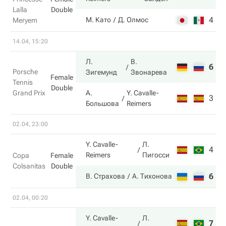
Lalla
Double
4
6
М. Като
Д. Олмос
Meryem
14.04, 15:20
Л.
В.
6
6
Porsche
Зигемунд
Звонарева
Female
Tennis
Double
Grand Prix
А.
Y. Cavalle-
3
1
Большова
Reimers
02.04, 23:00
Y. Cavalle-
Л.
4
6
Reimers
Пигосси
Copa
Female
Colsanitas
Double
6
3
В. Страхова
А. Тихонова
02.04, 00:20
Y. Cavalle-
Л.
7
3