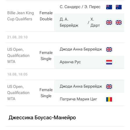
3
С. Сандерс
Э. Перес
Billie Jean King
Female
Cup Qualifiers
Double
Д. А.
Х.
6
Беррейдж
Дарт
21.08, 20:10
7
Джоди Анна Беррейдж
US Open,
Female
Qualification
Single
WTA
6
Аранча Рус
18.08, 18:05
6
Джоди Анна Беррейдж
US Open,
Female
Qualification
Single
WTA
4
Патрича Мария Циг
Джессика Боусас-Манейро