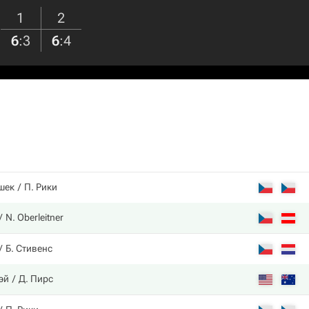
1
2
6
:
3
6
:
4
шек
П. Рики
N. Oberleitner
Б. Стивенс
эй
Д. Пирс