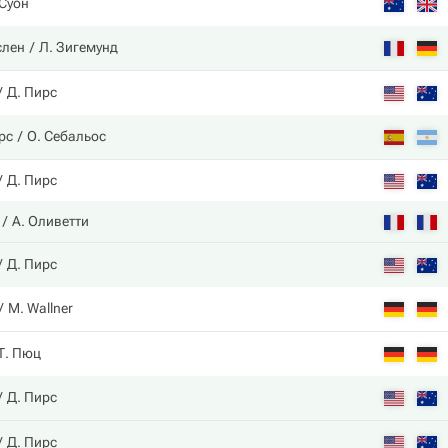
 Суон
слен
Л. Зигемунд
Д. Пирс
рс
О. Себальос
Д. Пирс
А. Оливетти
Д. Пирс
M. Wallner
Т. Пюц
Д. Пирс
Д. Пирс