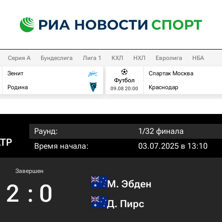
Серия А
Бундеслига
Лига 1
КХЛ
НХЛ
Евролига
НБА
Зенит
Спартак Москва
Футбол
Родина
Краснодар
09.08 20:00
Раунд:
1/32 финала
ATP
Время начала:
03.07.2025 в 13:10
Завершен
М. Эбден
2
:
0
Д. Пирс