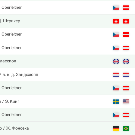
 Oberleitner
Д. Штрикер
 Oberleitner
 Oberleitner
Гласспол
Б. в. д. Зандсхюлп
 Oberleitner
н
Э. Кинг
 Oberleitner
р
Ж. Фонсека