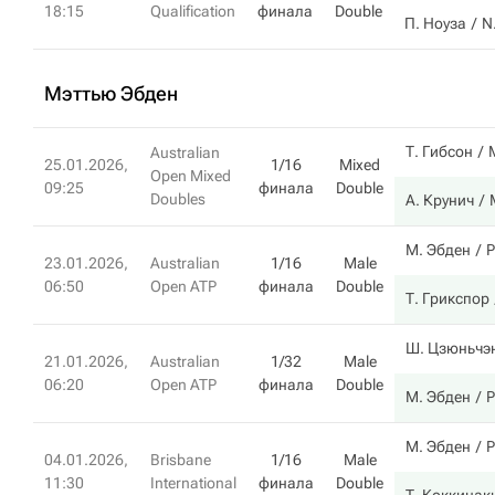
18:15
Qualification
финала
Double
П. Ноуза
N.
Мэттью Эбден
Т. Гибсон
Australian
25.01.2026,
1/16
Mixed
Open Mixed
09:25
финала
Double
Doubles
А. Крунич
М. Эбден
Р
23.01.2026,
Australian
1/16
Male
06:50
Open ATP
финала
Double
Т. Грикспор
Ш. Цзюньчэ
21.01.2026,
Australian
1/32
Male
06:20
Open ATP
финала
Double
М. Эбден
Р
М. Эбден
Р
04.01.2026,
Brisbane
1/16
Male
11:30
International
финала
Double