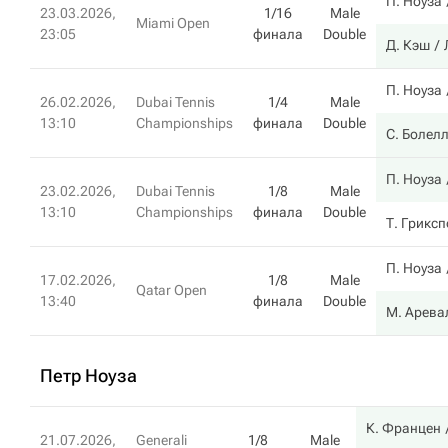
П. Ноуза
23.03.2026,
1/16
Male
Miami Open
23:05
финала
Double
Д. Кэш
П. Ноуза
26.02.2026,
Dubai Tennis
1/4
Male
13:10
Championships
финала
Double
С. Болел
П. Ноуза
23.02.2026,
Dubai Tennis
1/8
Male
13:10
Championships
финала
Double
Т. Грикс
П. Ноуза
17.02.2026,
1/8
Male
Qatar Open
13:40
финала
Double
М. Арева
Петр Ноуза
К. Францен
21.07.2026,
Generali
1/8
Male