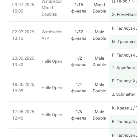
Д. Пирс
К.
Wimbledon
03.07.2026,
1/16
Mixed
Mixed
15:00
финала
Double
Doubles
Э. Роже-Вас
Р. Галлоуэй
02.07.2026,
Wimbledon
1/32
Male
13:10
ATP
финала
Double
М. Гранолье
Р. Галлоуэй
20.06.2026,
1/2
Male
Halle Open
13:30
финала
Double
Т. Аррибаже
Р. Галлоуэй
18.06.2026,
1/4
Male
Halle Open
16:05
финала
Double
J. Schnaitter
К. Кравиц
17.06.2026,
1/8
Male
Halle Open
12:40
финала
Double
Р. Галлоуэй
Р. Галлоуэй