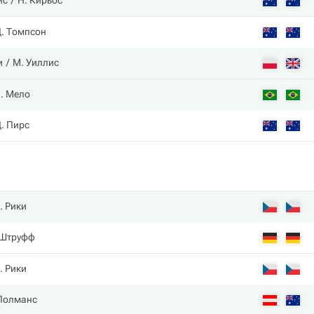
ис
Н. Кирьос
. Томпсон
и
М. Уиллис
. Мело
. Пирс
. Рики
 Штруфф
. Рики
Полманс