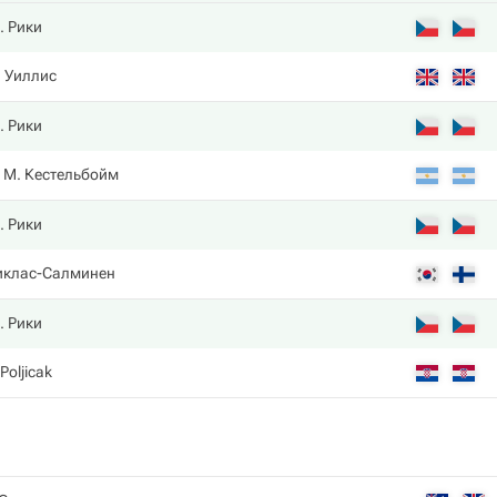
. Рики
 Уиллис
. Рики
М. Кестельбойм
. Рики
иклас-Салминен
. Рики
Poljicak