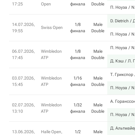
17:25
Open
финала
Double
П. Ноуза
N.
D. Dietrich
14.07.2026,
1/8
Male
Swiss Open
19:55
финала
Double
П. Ноуза
N.
П. Ноуза
N.
06.07.2026,
Wimbledon
1/8
Male
17:45
ATP
финала
Double
Д. Кэш
Л. 
Т. Грикспор
03.07.2026,
Wimbledon
1/16
Male
15:45
ATP
финала
Double
П. Ноуза
N.
А. Горанссо
02.07.2026,
Wimbledon
1/32
Male
13:10
ATP
финала
Double
П. Ноуза
N.
Д. Альтмайе
13.06.2026,
Halle Open,
1/2
Male