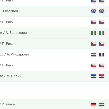
П. Рики
Л. Гласспол
П. Рики
ли
А. Вавассори
П. Рики
пор
А. Риндеркнех
П. Рики
ло
М. Павич
Р. Хаасе