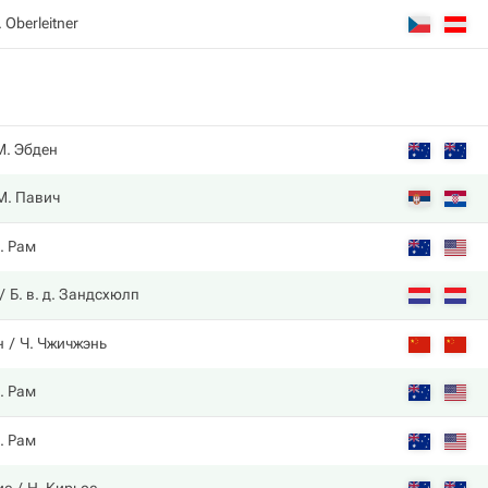
 Oberleitner
М. Эбден
М. Павич
. Рам
Б. в. д. Зандсхюлп
н
Ч. Чжичжэнь
. Рам
. Рам