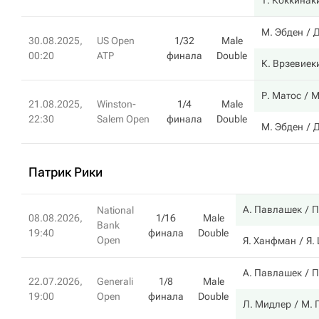
Т. Коккинак
М. Эбден
Д
30.08.2025,
US Open
1/32
Male
00:20
ATP
финала
Double
К. Врзевиек
Р. Матос
М
21.08.2025,
Winston-
1/4
Male
22:30
Salem Open
финала
Double
М. Эбден
Д
Патрик Рики
А. Павлашек
П
National
08.08.2026,
1/16
Male
Bank
19:40
финала
Double
Open
Я. Ханфман
Я.
А. Павлашек
П
22.07.2026,
Generali
1/8
Male
19:00
Open
финала
Double
Л. Мидлер
М. 