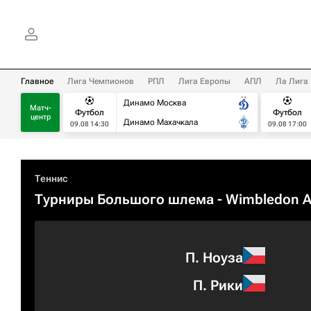
Главное
Лига Чемпионов
РПЛ
Лига Европы
АПЛ
Ла Лига
Динамо Москва
Матч-
Футбол
Футбол
центр
Динамо Махачкала
09.08 14:30
09.08 17:00
Теннис
Турниры Большого шлема
- Wimbledon 
П. Ноуза
П. Рики