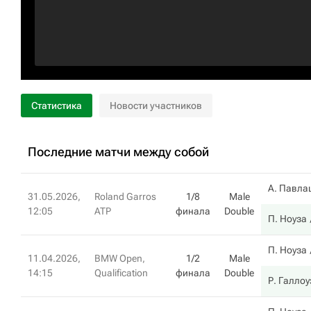
Статистика
Новости участников
Последние матчи между собой
А. Павла
31.05.2026,
Roland Garros
1/8
Male
12:05
ATP
финала
Double
П. Ноуза
П. Ноуза
11.04.2026,
BMW Open,
1/2
Male
14:15
Qualification
финала
Double
Р. Галлоу