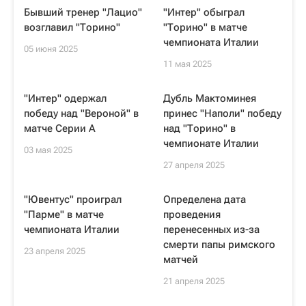
Бывший тренер "Лацио"
"Интер" обыграл
возглавил "Торино"
"Торино" в матче
чемпионата Италии
05 июня 2025
11 мая 2025
"Интер" одержал
Дубль Мактоминея
победу над "Вероной" в
принес "Наполи" победу
матче Серии А
над "Торино" в
чемпионате Италии
03 мая 2025
27 апреля 2025
"Ювентус" проиграл
Определена дата
"Парме" в матче
проведения
чемпионата Италии
перенесенных из-за
смерти папы римского
23 апреля 2025
матчей
21 апреля 2025