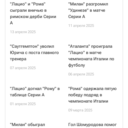
"Лацио" и "Рома"
"Милан" разгромил
сыграли вничью в
"Удинезе" в матче
римском дерби Серии
Серии А
А
11 апреля 2025
13 апреля 2025
"Саутгемптон" уволил
"Аталанта" проиграла
Юрича с поста главного
"Лацио" в матче
тренера
чемпионата Италии по
футболу
07 апреля 2025
06 апреля 2025
"Лацио" догнал "Рому" в
"Рома" одержала пятую
таблице Серии А
победу подряд в
чемпионате Италии
01 апреля 2025
09 марта 2025
"Милан" обыграл
Гол Шомуродова помог