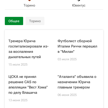
Торино
Ювентус
Общее
Торино
Тренера Юрича
Футболист сборной
госпитализировали из-
Италии Риччи перешел
за воспаления
в "Милан"
дыхательных путей
03 июля 2025
15 июля 2025
ЦСКА не принял
"Аталанта" объявила о
решение CAS по
назначении Юрича
апелляции "Вест Хэма"
главным тренером
по делу Влашича
06 июня 2025
13 июня 2025