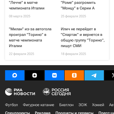
"Лечче" в матче
"Роме" разгромить
чемпионата Италии
"Монцу" в Серии А
08 марта 2025
25 февраля 2025
"Милан" из-за автогола
Илич не перейдет в
проиграл "Торино" в
"Спартак" и вернется в
матче чемпионата
общую группу "Торино",
Италии
пишут СМИ
22 февраля 2025
18 февраля 2025
Футбол
Фигурное катание
Биатлон
ЗОЖ
Хоккей
Ав
Спецпроекты
Реклама
Продукты и сервисы
Пресс-ц