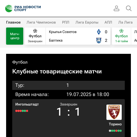
Главное
Лига Чемпионов
РПЛ
Лига Европы
АПЛ
Ла Лига
0
Крылья Советов
Л
Матч-
Футбол
Футбол
центр
2
Балтика
А
Завершен
1-й тайм
Футбол
Клубные товарищеские матчи
Тур:
1
Время начала:
19.07.2025 в 18:00
Ингольштадт
Завершен
1
:
1
Торино