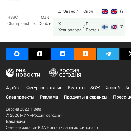
6
1
Д. Эванс
Г. Сирл
HSBC
Male
Championships
Double
Х.
Г.
7
6
Хелиоваара
Паттен
Футбол
Фигурное катание
Биатлон
ЗОЖ
Хоккей
Ав
Спецпроекты
Реклама
Продукты и сервисы
Пресс-ц
Версия 2023.1 Beta
© 2026 МИА «Россия сегодня»
Вакансии
Сетевое издание РИА Новости зарегистрировано