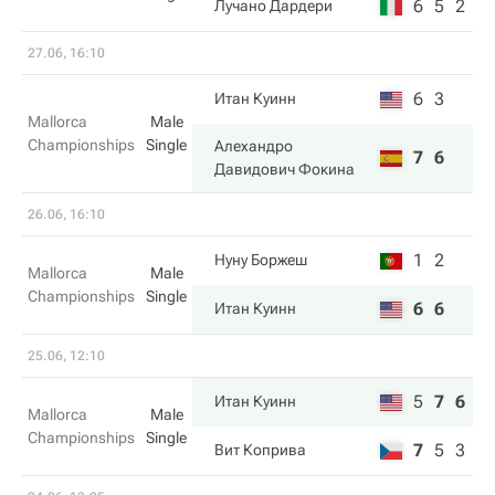
6
5
2
Лучано Дардери
27.06, 16:10
6
3
Итан Куинн
Mallorca
Male
Championships
Single
Алехандро
7
6
Давидович Фокина
26.06, 16:10
1
2
Нуну Боржеш
Mallorca
Male
Championships
Single
6
6
Итан Куинн
25.06, 12:10
5
7
6
Итан Куинн
Mallorca
Male
Championships
Single
7
5
3
Вит Коприва