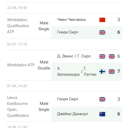
22.06, 18:40
3
4
Чжан Чжичжэнь
Wimbledon,
Male
Qualification
Single
ATP
6
6
Генри Сирл
02.07, 17:10
6
4
Д. Эванс
Г. Сирл
Male
Wimbledon ATP
Double
Х.
Г.
7
6
Хелиоваара
Паттен
21.06, 14:25
Lexus
3
7
Генри Сирл
Eastbourne
Male
Open,
Single
6
5
Джеймс Дакворт
Qualification
18.06, 21:50