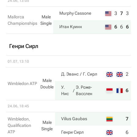
24.06, 13:05
3
7
3
Murphy Cassone
Mallorca
Male
Championships
Single
6
6
6
Итан Куинн
Генри Сирл
01.07, 13:10
2
4
Д. Эванс
Г. Сирл
Male
Wimbledon ATP
Double
У.
Э. Роже-
6
6
Нис
Васслен
24.06, 18:45
7
7
Vilius Gaubas
Wimbledon,
Male
Qualification
Single
ATP
6
6
Генри Сирл