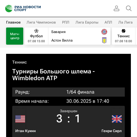
Главное
Лига Чемпионов
РПЛ
Лига Европы
АПЛ
Ла Лига
Бавария
Матч-
Футбол
Теннис
центр
Астон Вилла
07.08 15:00
07.08 18:00
Теннис
Турниры Большого шлема
-
Wimbledon ATP
Раунд:
1/64 финала
Время начала:
30.06.2025 в 17:40
Завершен
3
:
1
Итан Куинн
Генри Сирл