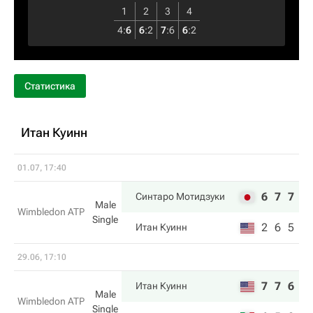
1
2
3
4
4
:
6
6
:
2
7
:
6
6
:
2
Статистика
Итан Куинн
01.07, 17:40
6
7
7
Синтаро Мотидзуки
Male
Wimbledon ATP
Single
2
6
5
Итан Куинн
29.06, 17:10
7
7
6
Итан Куинн
Male
Wimbledon ATP
Single