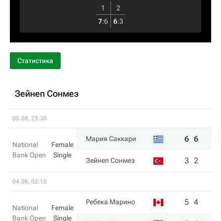
1
2
7
:
6
6
:
3
Статистика
Зейнеп Сонмез
05.08, 23:30
6
6
Мария Саккари
National
Female
Bank Open
Single
3
2
Зейнеп Сонмез
04.08, 02:10
5
4
Ребека Марино
National
Female
Bank Open
Single