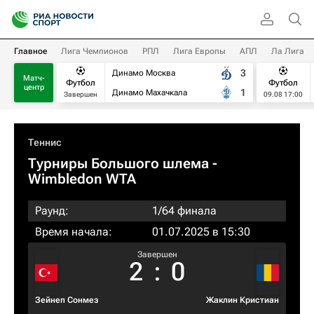
Главное
Лига Чемпионов
РПЛ
Лига Европы
АПЛ
Ла Лига
3
Динамо Москва
Матч-
Футбол
Футбол
центр
1
Динамо Махачкала
Завершен
09.08 17:00
Теннис
Турниры Большого шлема
-
Wimbledon WTA
Раунд:
1/64 финала
Время начала:
01.07.2025 в 15:30
Завершен
2
:
0
Зейнеп Сонмез
Жаклин Кристиан