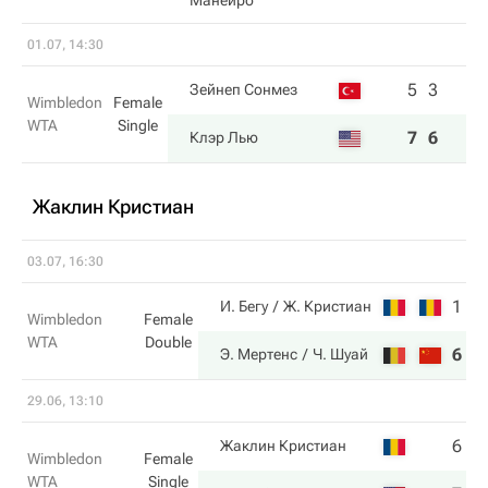
Манейро
01.07, 14:30
5
3
Зейнеп Сонмез
Wimbledon
Female
WTA
Single
7
6
Клэр Лью
Жаклин Кристиан
03.07, 16:30
1
1
И. Бегу
Ж. Кристиан
Wimbledon
Female
WTA
Double
6
6
Э. Мертенс
Ч. Шуай
29.06, 13:10
6
0
Жаклин Кристиан
Wimbledon
Female
WTA
Single