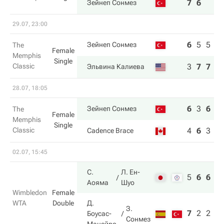
7
6
Зейнеп Сонмез
29.07, 23:00
6
5
5
Зейнеп Сонмез
The
Female
Memphis
Single
Classic
3
7
7
Эльвина Калиева
28.07, 18:05
6
3
6
Зейнеп Сонмез
The
Female
Memphis
Single
Classic
4
6
3
Cadence Brace
02.07, 15:45
С.
Л. Ен-
5
6
6
Аояма
Шуо
Wimbledon
Female
WTA
Double
Д.
З.
7
2
2
Боусас-
Сонмез