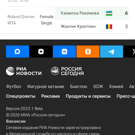
25.05, 18:40
6
4
Камилла Рахимова
Roland Garros
Female
WTA
Single
3
6
Жаклин Кристиан
Футбол
Фигурное катание
Биатлон
ЗОЖ
Хоккей
Ав
Спецпроекты
Реклама
Продукты и сервисы
Пресс-ц
Версия 2023.1 Beta
© 2026 МИА «Россия сегодня»
Вакансии
Сетевое издание РИА Новости зарегистрировано
в Федеральной службе по надзору в сфере связи,