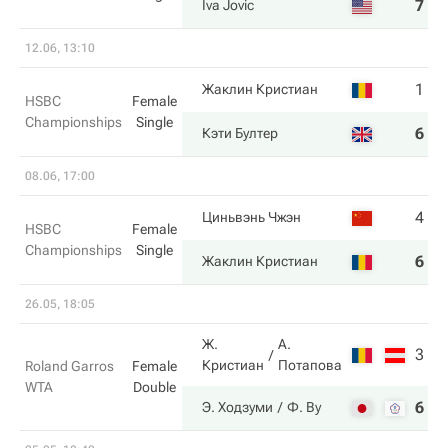
7
6
Iva Jovic
12.06, 13:10
1
3
Жаклин Кристиан
HSBC
Female
Championships
Single
6
6
Кэти Бултер
08.06, 17:00
4
6
Циньвэнь Чжэн
HSBC
Female
Championships
Single
6
7
Жаклин Кристиан
26.05, 18:05
Ж.
А.
3
0
Кристиан
Потапова
Roland Garros
Female
WTA
Double
6
6
Э. Ходзуми
Ф. Ву