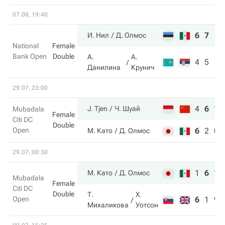
07.08, 19:40
6
7
И. Нил
Д. Олмос
National
Female
Bank Open
Double
А.
А.
4
5
Данилина
Крунич
29.07, 23:00
4
6
10
J. Tjen
Ч. Шуай
Mubadala
Female
Citi DC
Double
Open
6
2
0
М. Като
Д. Олмос
29.07, 00:30
1
6
11
М. Като
Д. Олмос
Mubadala
Female
Citi DC
Double
Т.
Х.
Open
6
1
9
Михаликова
Уотсон