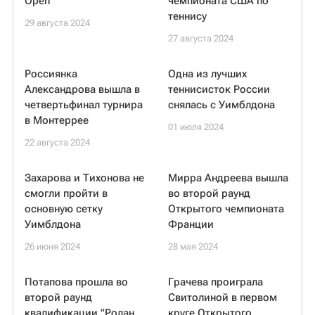
Open
чемпионата США по
теннису
29 августа 2024
27 августа 2024
Россиянка
Одна из лучших
Александрова вышла в
теннисисток России
четвертьфинал турнира
снялась с Уимблдона
в Монтеррее
01 июля 2024
22 августа 2024
Захарова и Тихонова не
Мирра Андреева вышла
смогли пройти в
во второй раунд
основную сетку
Открытого чемпионата
Уимблдона
Франции
26 июня 2024
28 мая 2024
Потапова прошла во
Грачева проиграла
второй раунд
Свитолиной в первом
квалификации "Ролан
круге Открытого