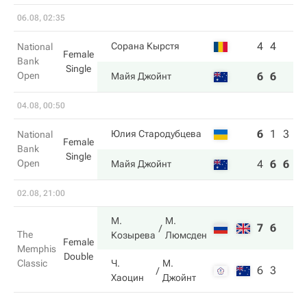
06.08, 02:35
4
4
Сорана Кырстя
National
Female
Bank
Single
Open
6
6
Майя Джойнт
04.08, 00:50
6
1
3
Юлия Стародубцева
National
Female
Bank
Single
Open
4
6
6
Майя Джойнт
02.08, 21:00
М.
М.
7
6
The
Козырева
Люмсден
Female
Memphis
Double
Classic
Ч.
М.
6
3
Хаоцин
Джойнт