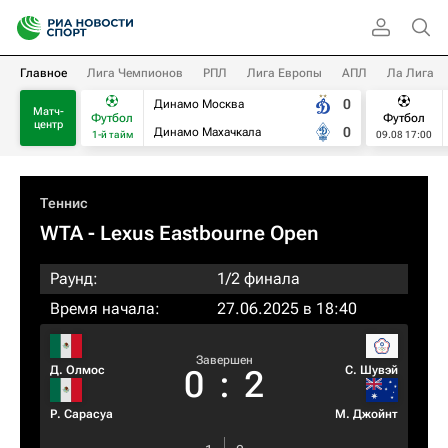
Главное
Лига Чемпионов
РПЛ
Лига Европы
АПЛ
Ла Лига
0
Динамо Москва
Матч-
Футбол
Футбол
центр
0
Динамо Махачкала
1-й тайм
09.08 17:00
Теннис
WTA
- Lexus Eastbourne Open
Раунд:
1/2 финала
Время начала:
27.06.2025 в 18:40
Завершен
Д. Олмос
С. Шувэй
0
:
2
Р. Сарасуа
М. Джойнт