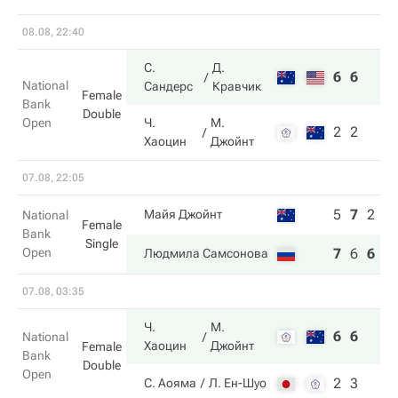
08.08, 22:40
С.
Д.
6
6
National
Сандерс
Кравчик
Female
Bank
Double
Open
Ч.
М.
2
2
Хаоцин
Джойнт
07.08, 22:05
5
7
2
Майя Джойнт
National
Female
Bank
Single
Open
7
6
6
Людмила Самсонова
07.08, 03:35
Ч.
М.
6
6
National
Хаоцин
Джойнт
Female
Bank
Double
Open
2
3
С. Аояма
Л. Ен-Шуо