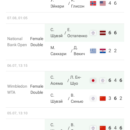
У.
К.
4
6
Эйкери
Глисон
07.08, 01:05
С.
Е.
6
6
Шувэй
Остапенко
National
Female
Bank Open
Double
М.
Д.
2
2
Саккари
Векич
06.07, 13:15
С.
Л. Ен-
6
4
6
Аояма
Шуо
Wimbledon
Female
WTA
Double
С.
В.
3
6
2
Шувэй
Синью
05.07, 13:10
С.
В.
6
4
6