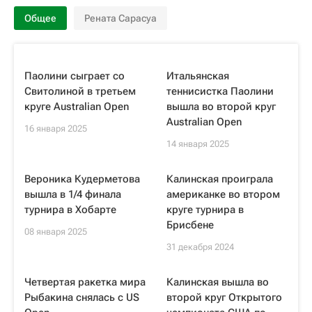
Общее
Рената Сарасуа
Паолини сыграет со
Итальянская
Свитолиной в третьем
теннисистка Паолини
круге Australian Open
вышла во второй круг
Australian Open
16 января 2025
14 января 2025
Вероника Кудерметова
Калинская проиграла
вышла в 1/4 финала
американке во втором
турнира в Хобарте
круге турнира в
Брисбене
08 января 2025
31 декабря 2024
Четвертая ракетка мира
Калинская вышла во
Рыбакина снялась с US
второй круг Открытого