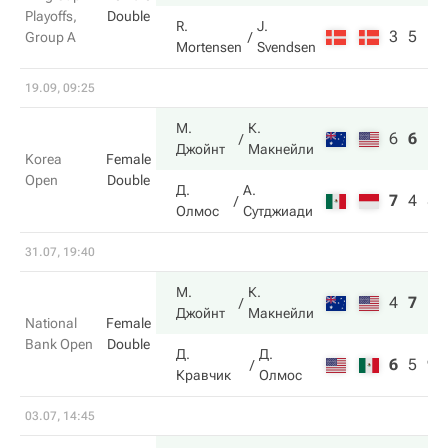
Playoffs,
Double
R.
J.
3
5
Group A
Mortensen
Svendsen
19.09, 09:25
М.
К.
6
6
10
Джойнт
Макнейли
Korea
Female
Open
Double
Д.
А.
7
4
8
Олмос
Сутджиади
31.07, 19:40
М.
К.
4
7
11
Джойнт
Макнейли
National
Female
Bank Open
Double
Д.
Д.
6
5
9
Кравчик
Олмос
03.07, 14:45