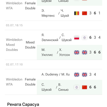
Шувэй
Синью
Wimbledon
Female
WTA
Double
Э.
Ч.
3
6
1
Мертенс
Шуай
03.07, 18:15
Я.
С.
6
3
4
Wimbledon
Зелинский
Шувэй
Mixed
Mixed
Double
Doubles
М.
Х.
3
6
6
Уиллис
Уотсон
02.07, 17:10
3
4
A. Dudeney
M. Xu
Wimbledon
Female
WTA
Double
С.
В.
6
6
Шувэй
Синью
Рената Сарасуа