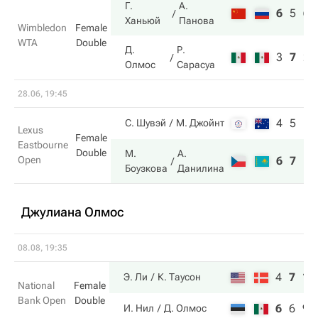
Г.
А.
6
5
6
Ханьюй
Панова
Wimbledon
Female
WTA
Double
Д.
Р.
3
7
2
Олмос
Сарасуа
28.06, 19:45
4
5
С. Шувэй
М. Джойнт
Lexus
Female
Eastbourne
Double
М.
А.
Open
6
7
Боузкова
Данилина
Джулиана Олмос
08.08, 19:35
4
7
11
Э. Ли
К. Таусон
National
Female
Bank Open
Double
6
6
9
И. Нил
Д. Олмос