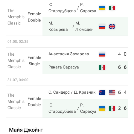
Ю.
Р.
The
Стародубцева
Сарасуа
Female
Memphis
Double
Classic
М.
М.
Козырева
Люмсден
01.08, 02:35
4
0
Анастасия Захарова
The
Female
Memphis
Single
Classic
6
6
Рената Сарасуа
31.07, 04:00
6
4
7
С. Сандерс
Д. Кравчик
The
Female
Memphis
Double
Ю.
Р.
Classic
2
6
1
Стародубцева
Сарасуа
Майя Джойнт