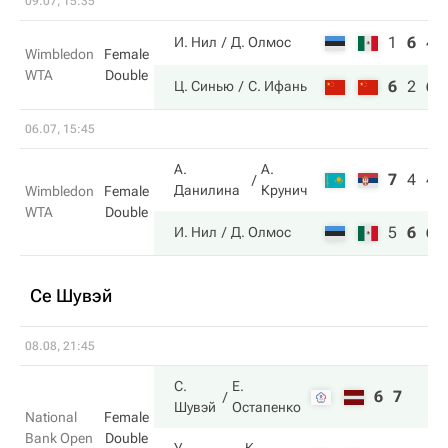
09.07, 15:35
1
6
4
И. Нил
Д. Олмос
Wimbledon
Female
WTA
Double
6
2
6
Ц. Синью
С. Ифань
06.07, 15:45
А.
А.
7
4
4
Данилина
Крунич
Wimbledon
Female
WTA
Double
5
6
6
И. Нил
Д. Олмос
Се Шувэй
08.08, 21:45
С.
Е.
6
7
Шувэй
Остапенко
National
Female
Bank Open
Double