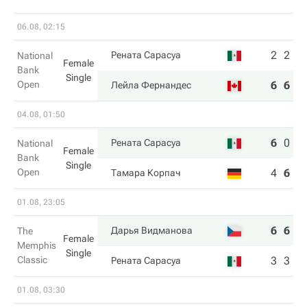
06.08, 02:15
2
2
Рената Сарасуа
National
Female
Bank
Single
Open
6
6
Лейла Фернандес
04.08, 01:50
6
0
6
Рената Сарасуа
National
Female
Bank
Single
Open
4
6
1
Тамара Корпач
01.08, 23:05
6
6
Дарья Видманова
The
Female
Memphis
Single
Classic
3
3
Рената Сарасуа
01.08, 03:30