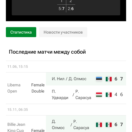
1
2
5
:
7
2
:
6
Статистика
Новости участников
Последние матчи между собой
11.06, 15:15
6
7
И. Нил
Д. Олмос
Libema
Female
Open
Double
П.
Р.
4
6
Удварди
Сарасуа
15.11, 06:35
Д.
Р.
6
7
Billie Jean
Олмос
Сарасуа
King Cup
Female