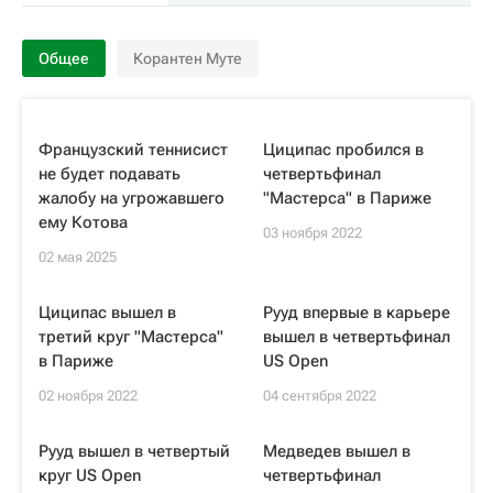
Общее
Корантен Муте
Французский теннисист
Циципас пробился в
не будет подавать
четвертьфинал
жалобу на угрожавшего
"Мастерса" в Париже
ему Котова
03 ноября 2022
02 мая 2025
Циципас вышел в
Рууд впервые в карьере
третий круг "Мастерса"
вышел в четвертьфинал
в Париже
US Open
02 ноября 2022
04 сентября 2022
Рууд вышел в четвертый
Медведев вышел в
круг US Open
четвертьфинал