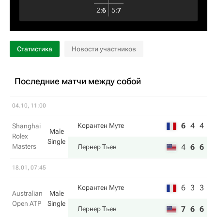
2
:
6
5
:
7
Статистика
Новости участников
Последние матчи между собой
04.10, 11:00
6
4
4
Корантен Муте
Shanghai
Male
Rolex
Single
Masters
4
6
6
Лернер Тьен
18.01, 07:45
6
3
3
Корантен Муте
Australian
Male
Open ATP
Single
7
6
6
Лернер Тьен