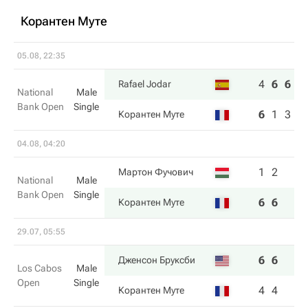
Корантен Муте
05.08, 22:35
4
6
6
Rafael Jodar
National
Male
Bank Open
Single
6
1
3
Корантен Муте
04.08, 04:20
1
2
Мартон Фучович
National
Male
Bank Open
Single
6
6
Корантен Муте
29.07, 05:55
6
6
Дженсон Бруксби
Los Cabos
Male
Open
Single
4
4
Корантен Муте