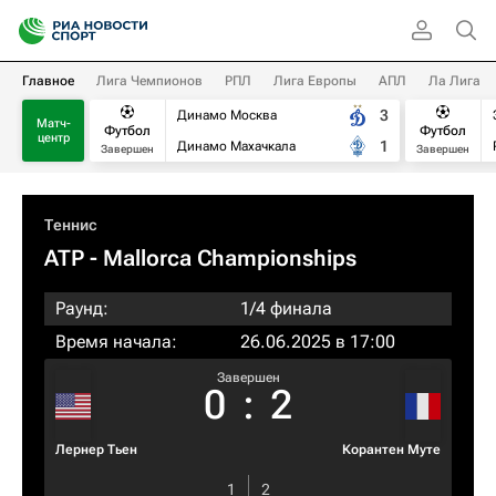
Главное
Лига Чемпионов
РПЛ
Лига Европы
АПЛ
Ла Лига
3
Динамо Москва
Матч-
Футбол
Футбол
центр
1
Динамо Махачкала
Завершен
Завершен
Теннис
ATP
- Mallorca Championships
Раунд:
1/4 финала
Время начала:
26.06.2025 в 17:00
Завершен
0
:
2
Лернер Тьен
Корантен Муте
1
2