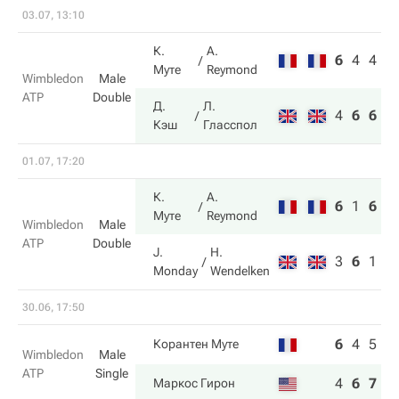
03.07, 13:10
К.
A.
6
4
4
Муте
Reymond
Wimbledon
Male
ATP
Double
Д.
Л.
4
6
6
Кэш
Гласспол
01.07, 17:20
К.
A.
6
1
6
Муте
Reymond
Wimbledon
Male
ATP
Double
J.
H.
3
6
1
Monday
Wendelken
30.06, 17:50
6
4
5
4
Корантен Муте
Wimbledon
Male
ATP
Single
4
6
7
6
Маркос Гирон