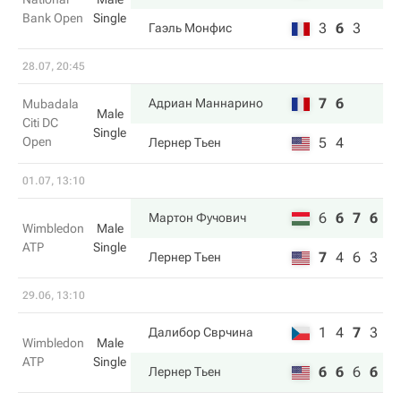
Bank Open
Single
3
6
3
Гаэль Монфис
28.07, 20:45
7
6
Адриан Маннарино
Mubadala
Male
Citi DC
Single
Open
5
4
Лернер Тьен
01.07, 13:10
6
6
7
6
Мартон Фучович
Wimbledon
Male
ATP
Single
7
4
6
3
Лернер Тьен
29.06, 13:10
1
4
7
3
Далибор Сврчина
Wimbledon
Male
ATP
Single
6
6
6
6
Лернер Тьен