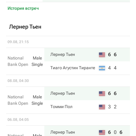
История встреч
Лернер Тьен
09.08, 21:15
6
6
Лернер Тьен
National
Male
Bank Open
Single
4
4
Тиаго Агустин Тиранте
08.08, 04:30
6
6
Лернер Тьен
National
Male
Bank Open
Single
3
2
Томми Пол
06.08, 04:05
6
0
6
Лернер Тьен
National
Male