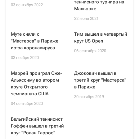
теннисного турнира на
03 сентября 2022
Мальорке
22 июня 2021
Муте сняли с
Тим вышел в четвертый
"Мастерса" в Париже
круг US Open
из-за коронавируса
06 сентября 2020
03 ноября 2020
Маррей проиграл Оже-
Джокович вышел в
Альяссиму во втором
третий круг "Мастерса"
круге Открытого
в Париже
чемпионата США
30 октября 2019
04 сентября 2020
Бельгийский теннисист
Гоффен вышел в третий
круг "Ролан Гаррос"