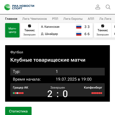
Главное
Лига Чемпионов
РПЛ
Лига Европы
АПЛ
Ла Лига
3
3
А. Калинская
Матч-
Теннис
Теннис
центр
6
6
Д. Шнайдер
Завершен
Завершен
Футбол
Клубные товарищеские матчи
Тур:
1
Время начала:
19.07.2025 в 19:00
Грацер АК
Завершен
Капфенберг
2
:
0
Статистика