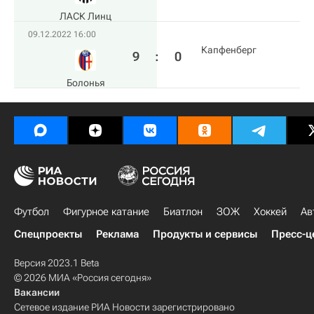
ЛАСК Линц
09.12.2022 16:00
Капфенберг
9
:
0
Болонья
Футбол
Фигурное катание
Биатлон
ЗОЖ
Хоккей
Ав
Спецпроекты
Реклама
Продукты и сервисы
Пресс-ц
Версия 2023.1 Beta
© 2026 МИА «Россия сегодня»
Вакансии
Сетевое издание РИА Новости зарегистрировано