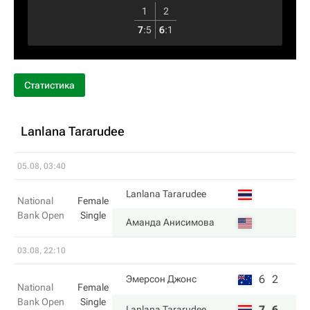
1
2
7
:
5
6
:
1
Статистика
Lanlana Tararudee
05.08, 03:40
Lanlana Tararudee
National
Female
Bank Open
Single
Аманда Анисимова
03.08, 22:10
6
2
Эмерсон Джонс
National
Female
Bank Open
Single
7
6
Lanlana Tararudee