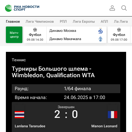
Главное
Лига Чемпионов
РПЛ
Лига Европы
АПЛ
Ла Лига
Динамо Москва
Матч-
Футбол
Футбол
центр
Динамо Махачкала
09.08 14:30
09.08 17:00
Теннис
Турниры Большого шлема
-
Wimbledon, Qualification WTA
Раунд:
1/64 финала
Время начала:
24.06.2025 в 17:00
Завершен
2
:
0
Lanlana Tararudee
Manon Leonard