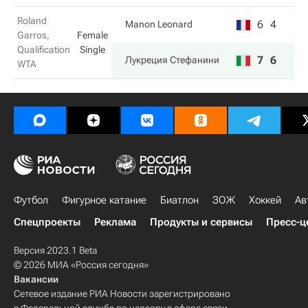
Roland
6
4
Manon Leonard
Garros,
Female
Qualification
Single
7
6
Лукреция Стефанини
WTA
Футбол
Фигурное катание
Биатлон
ЗОЖ
Хоккей
Ав
Спецпроекты
Реклама
Продукты и сервисы
Пресс-ц
Версия 2023.1 Beta
© 2026 МИА «Россия сегодня»
Вакансии
Сетевое издание РИА Новости зарегистрировано