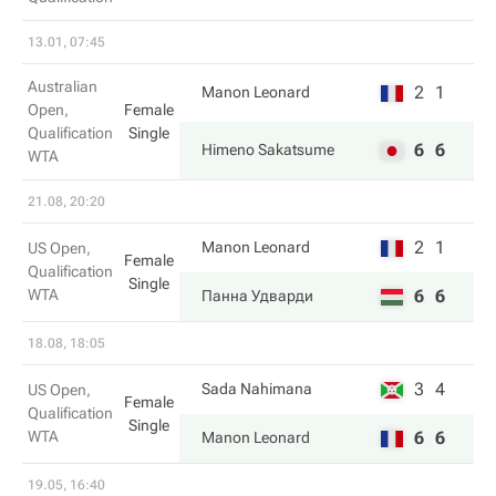
13.01, 07:45
Australian
2
1
Manon Leonard
Open,
Female
Qualification
Single
6
6
Himeno Sakatsume
WTA
21.08, 20:20
2
1
Manon Leonard
US Open,
Female
Qualification
Single
WTA
6
6
Панна Удварди
18.08, 18:05
3
4
Sada Nahimana
US Open,
Female
Qualification
Single
WTA
6
6
Manon Leonard
19.05, 16:40