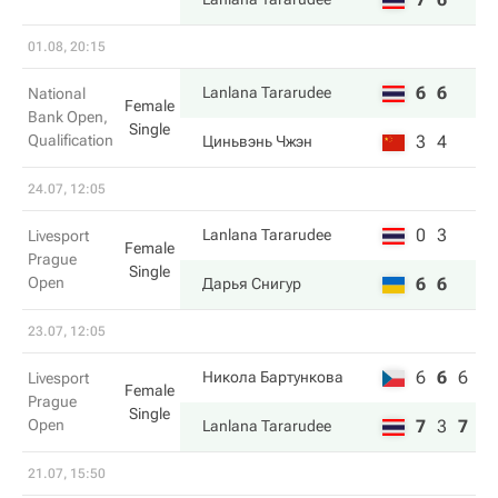
01.08, 20:15
6
6
Lanlana Tararudee
National
Female
Bank Open,
Single
Qualification
3
4
Циньвэнь Чжэн
24.07, 12:05
0
3
Lanlana Tararudee
Livesport
Female
Prague
Single
Open
6
6
Дарья Снигур
23.07, 12:05
6
6
6
Никола Бартункова
Livesport
Female
Prague
Single
Open
7
3
7
Lanlana Tararudee
21.07, 15:50