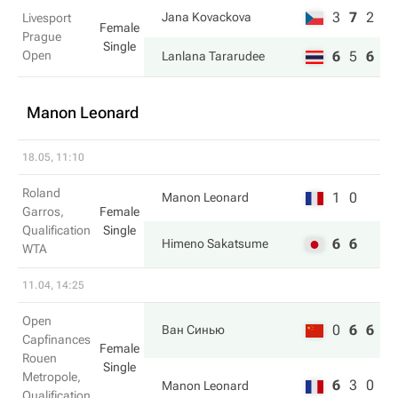
3
7
2
Jana Kovackova
Livesport
Female
Prague
Single
Open
6
5
6
Lanlana Tararudee
Manon Leonard
18.05, 11:10
Roland
1
0
Manon Leonard
Garros,
Female
Qualification
Single
6
6
Himeno Sakatsume
WTA
11.04, 14:25
Open
0
6
6
Ван Синью
Capfinances
Female
Rouen
Single
Metropole,
6
3
0
Manon Leonard
Qualification