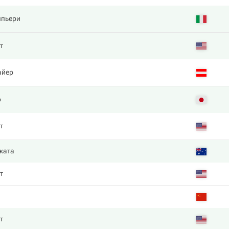
ппьери
т
айер
o
т
ката
т
т