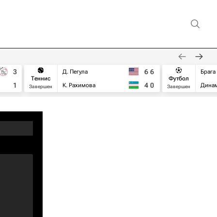
3
6
6
Д. Пегула
Брага
Теннис
Футбол
1
4
0
К. Рахимова
Дина
Завершен
Завершен