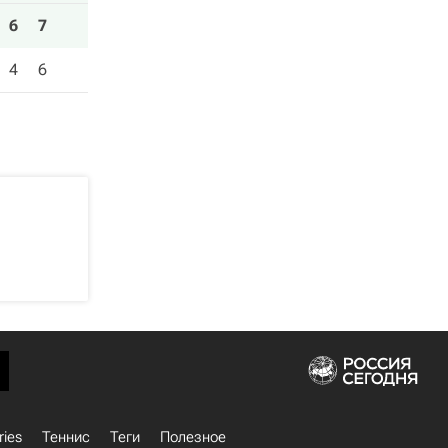
6
7
4
6
ries
Теннис
Теги
Полезное