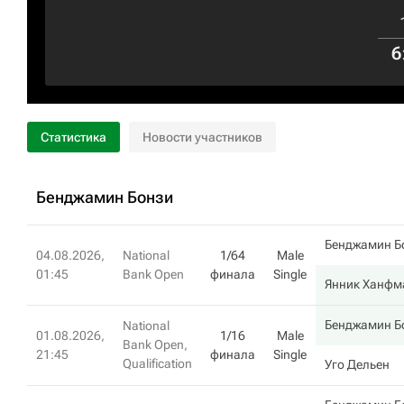
6
Статистика
Новости участников
Бенджамин Бонзи
Бенджамин Б
04.08.2026,
National
1/64
Male
01:45
Bank Open
финала
Single
Янник Ханфм
Бенджамин Б
National
01.08.2026,
1/16
Male
Bank Open,
21:45
финала
Single
Qualification
Уго Дельен