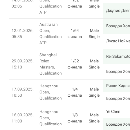
14.01.2026,
Open,
1/32
Male
02:05
Qualification
финала
Single
Джулио Дзе
ATP
Australian
Брэндон Хол
12.01.2026,
Open,
1/64
Male
05:35
Qualification
финала
Single
Лукас Нойм
ATP
Shanghai
Rei Sakamot
29.09.2025,
Rolex
1/32
Male
15:10
Masters,
финала
Single
Брэндон Хол
Qualification
Ринки Хидзи
Hangzhou
17.09.2025,
1/4
Male
Open,
10:50
финала
Single
Qualification
Брэндон Хол
Ye Chen
Hangzhou
16.09.2025,
1/8
Male
Open,
11:00
финала
Single
Qualification
Брэндон Хол