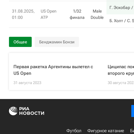
Г. Эскобар
31.08.2025,
US Open
1/32
Male
01:00
ATP
финала
Double
Б. Холт
C. 
Общее
Бенджамин Бонзи
Первая ракетка Аргентины вылетел с
Циципас пок
US Open
второго кру
31 августа 2023
30 августа 202
Футбол
Фигурное катание
Б