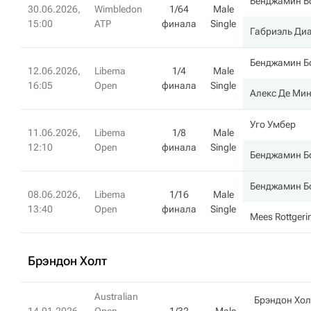
Бенджамин Б
30.06.2026,
Wimbledon
1/64
Male
15:00
ATP
финала
Single
Габриэль Ди
Бенджамин Б
12.06.2026,
Libema
1/4
Male
16:05
Open
финала
Single
Алекс Де Ми
Уго Умбер
11.06.2026,
Libema
1/8
Male
12:10
Open
финала
Single
Бенджамин Б
Бенджамин Б
08.06.2026,
Libema
1/16
Male
13:40
Open
финала
Single
Mees Rottgeri
Брэндон Холт
Australian
Брэндон Хол