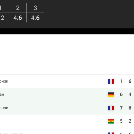
1
2
3
:
2
4
:
6
4
:
6
1
6
онзи
6
4
ан
7
6
онзи
5
2