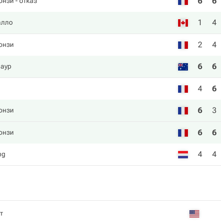
6
6
онзи
- отказ
1
4
алло
2
4
онзи
6
6
наур
4
6
6
3
онзи
6
6
онзи
4
4
ng
т