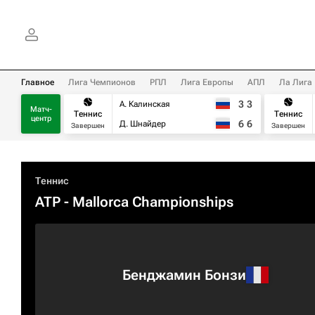
Главное
Лига Чемпионов
РПЛ
Лига Европы
АПЛ
Ла Лига
3
3
А. Калинская
Матч-
Теннис
Теннис
центр
6
6
Д. Шнайдер
Завершен
Завершен
Теннис
ATP
- Mallorca Championships
Бенджамин Бонзи