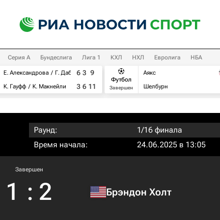
Серия А
Бундеслига
Лига 1
КХЛ
НХЛ
Евролига
НБА
6
3
9
Е. Александрова
Г. Дабровски
Аякс
Футбол
3
6
11
К. Гауфф
К. Макнейли
Шелбурн
Завершен
Раунд:
1/16 финала
Время начала:
24.06.2025 в 13:05
Завершен
1
:
2
Брэндон Холт