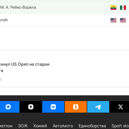
М. А. Рейес-Варела
Smith
инул US Open на стадии
га
3
иатлон
ЗОЖ
Хоккей
Авто/мото
Единоборства
Sport sto