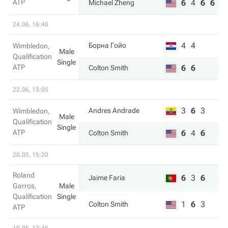
ATP
6
4
6
6
Michael Zheng
24.06, 16:40
4
4
Борна Гойо
Wimbledon,
Male
Qualification
Single
ATP
6
6
Colton Smith
22.06, 13:05
3
6
3
Andres Andrade
Wimbledon,
Male
Qualification
Single
ATP
6
4
6
Colton Smith
20.05, 15:20
Roland
6
3
6
Jaime Faria
Garros,
Male
Qualification
Single
1
6
3
Colton Smith
ATP