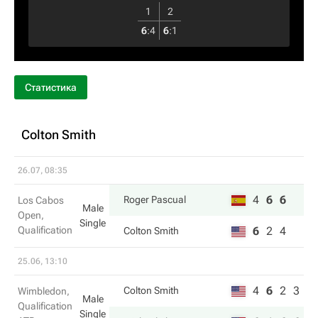
1
2
6
:
4
6
:
1
Статистика
Colton Smith
26.07, 08:35
4
6
6
Roger Pascual
Los Cabos
Male
Open,
Single
Qualification
6
2
4
Colton Smith
25.06, 13:10
4
6
2
3
Colton Smith
Wimbledon,
Male
Qualification
Single