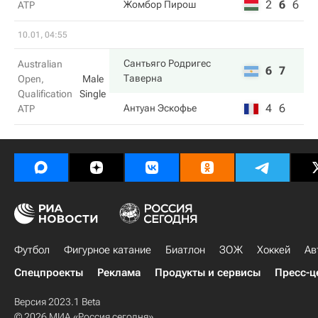
2
6
6
Жомбор Пирош
ATP
10.01, 04:55
Сантьяго Родригес
Australian
6
7
Таверна
Open,
Male
Qualification
Single
4
6
Антуан Эскофье
ATP
Футбол
Фигурное катание
Биатлон
ЗОЖ
Хоккей
Ав
Спецпроекты
Реклама
Продукты и сервисы
Пресс-ц
Версия 2023.1 Beta
© 2026 МИА «Россия сегодня»