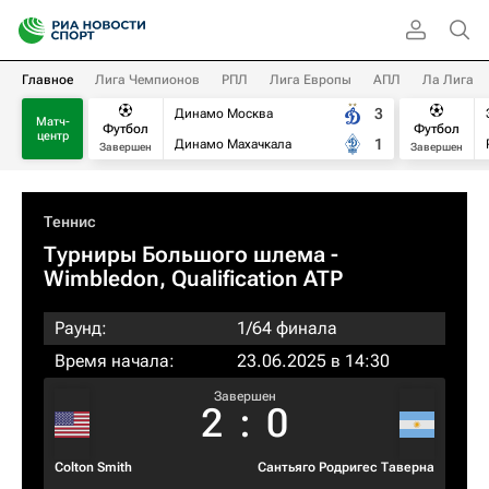
Главное
Лига Чемпионов
РПЛ
Лига Европы
АПЛ
Ла Лига
3
Динамо Москва
Матч-
Футбол
Футбол
центр
1
Динамо Махачкала
Завершен
Завершен
Теннис
Турниры Большого шлема
-
Wimbledon, Qualification ATP
Раунд:
1/64 финала
Время начала:
23.06.2025 в 14:30
Завершен
2
:
0
Colton Smith
Сантьяго Родригес Таверна