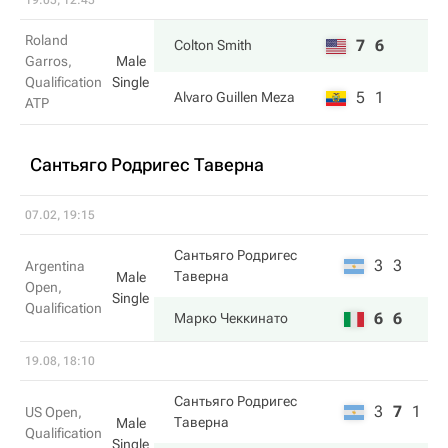
19.05, 12:45
Roland
7
6
Colton Smith
Garros,
Male
Qualification
Single
5
1
Alvaro Guillen Meza
ATP
Сантьяго Родригес Таверна
07.02, 19:15
Сантьяго Родригес
3
3
Argentina
Таверна
Male
Open,
Single
Qualification
6
6
Марко Чеккинато
19.08, 18:10
Сантьяго Родригес
3
7
1
US Open,
Таверна
Male
Qualification
Single