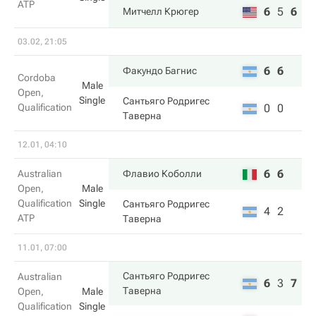
ATP
6
5
6
Митчелл Крюгер
03.02, 21:05
6
6
Факундо Багнис
Cordoba
Male
Open,
Single
Сантьяго Родригес
Qualification
0
0
Таверна
12.01, 04:10
6
6
Australian
Флавио Коболли
Open,
Male
Qualification
Single
Сантьяго Родригес
4
2
ATP
Таверна
11.01, 07:00
Сантьяго Родригес
Australian
6
3
7
Таверна
Open,
Male
Qualification
Single