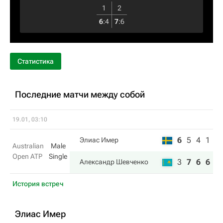
1
2
6
:
4
7
:
6
Статистика
Последние матчи между собой
19.01, 03:10
6
5
4
1
Элиас Имер
Australian
Male
Open ATP
Single
3
7
6
6
Александр Шевченко
История встреч
Элиас Имер