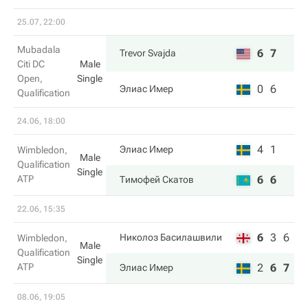
25.07, 22:00
Mubadala
6
7
Trevor Svajda
Citi DC
Male
Open,
Single
0
6
Элиас Имер
Qualification
24.06, 18:00
4
1
Элиас Имер
Wimbledon,
Male
Qualification
Single
ATP
6
6
Тимофей Скатов
22.06, 15:35
6
3
6
Николоз Басилашвили
Wimbledon,
Male
Qualification
Single
ATP
2
6
7
Элиас Имер
08.06, 19:05