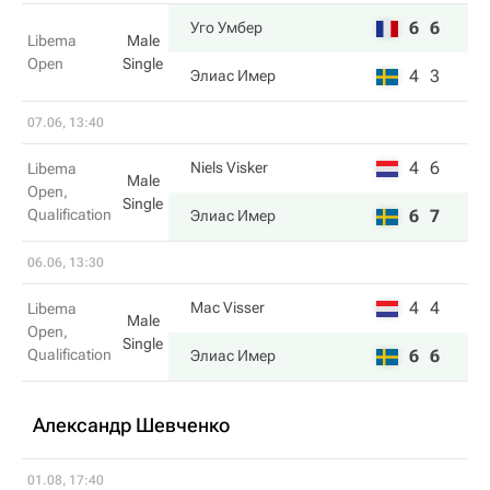
6
6
Уго Умбер
Libema
Male
Open
Single
4
3
Элиас Имер
07.06, 13:40
4
6
Niels Visker
Libema
Male
Open,
Single
Qualification
6
7
Элиас Имер
06.06, 13:30
4
4
Mac Visser
Libema
Male
Open,
Single
Qualification
6
6
Элиас Имер
Александр Шевченко
01.08, 17:40