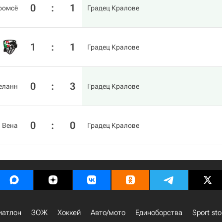
0
:
1
ромсё
Градец Кралове
1
:
1
Градец Кралове
0
:
3
еланн
Градец Кралове
0
:
0
 Вена
Градец Кралове
иатлон
ЗОЖ
Хоккей
Авто/мото
Единоборства
Sport sto