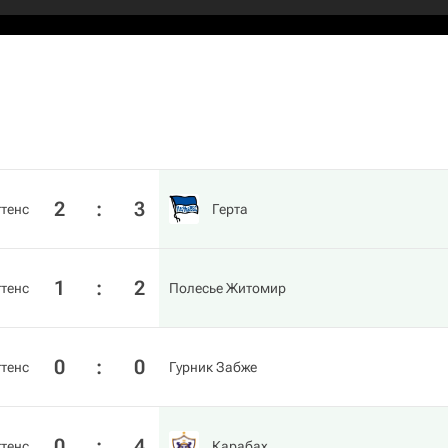
2
:
3
тенс
Герта
1
:
2
тенс
Полесье Житомир
0
:
0
тенс
Гурник Забже
0
:
4
тенс
Карабах