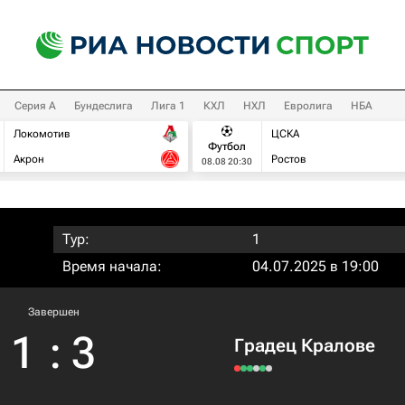
Серия А
Бундеслига
Лига 1
КХЛ
НХЛ
Евролига
НБА
Локомотив
ЦСКА
Футбол
Акрон
Ростов
08.08 20:30
Тур:
1
Время начала:
04.07.2025 в 19:00
Завершен
1
:
3
Градец Кралове