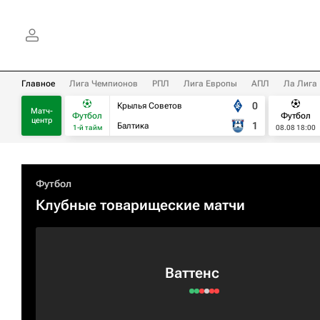
Главное
Лига Чемпионов
РПЛ
Лига Европы
АПЛ
Ла Лига
0
Крылья Советов
Матч-
Футбол
Футбол
центр
1
Балтика
1-й тайм
08.08 18:00
Футбол
Клубные товарищеские матчи
Ваттенс