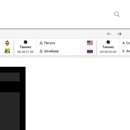
Д. Пегула
А. С
Теннис
Теннис
Д. Шнайдер
Е. А
08.08 21:00
09.08 02:00