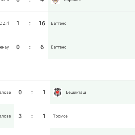
1
:
16
C Zirl
Ваттенс
0
:
6
тенау
Ваттенс
0
:
1
алове
Бешикташ
3
:
1
алове
Тромсё