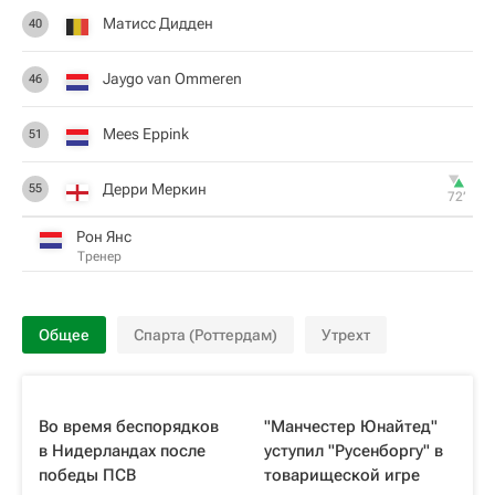
Матисс Дидден
40
Jaygo van Ommeren
46
Mees Eppink
51
Дерри Меркин
55
72‎’‎
Рон Янс
Тренер
Общее
Спарта (Роттердам)
Утрехт
Во время беспорядков
"Манчестер Юнайтед"
в Нидерландах после
уступил "Русенборгу" в
победы ПСВ
товарищеской игре