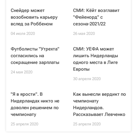
Снейдер может
СМИ: Кёйт возглавит
возобновить карьеру
"Фейенорд" с
вслед за Роббеном
сезона-2021/22
04 июля 2020
26 мая 2020
Футболисты "Утрехта"
СМИ: УЕФА может
согласились на
лишить Нидерланды
сокращение зарплаты
одного места в Лиге
Европы
24 мая 2020
30 апреля 2020
"Я в ярости". В
Как вынесли вердикт по
Нидерландах никто не
чемпионату
доволен решением по
Нидерландов.
чемпионату
Рассказывает Левченко
25 апреля 2020
25 апреля 2020