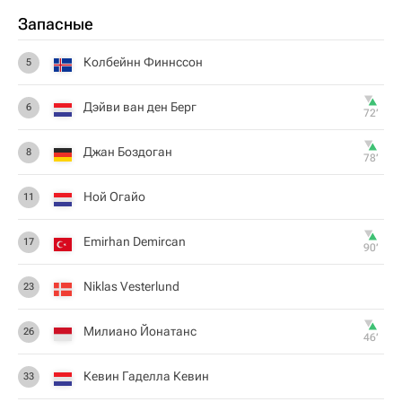
Запасные
Колбейнн Финнссон
5
Дэйви ван ден Берг
6
72‎’‎
Джан Боздоган
8
78‎’‎
Ной Огайо
11
Emirhan Demircan
17
90‎’‎
Niklas Vesterlund
23
Милиано Йонатанс
26
46‎’‎
Кевин Гаделла Кевин
33