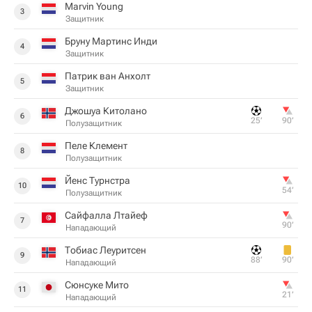
Marvin Young
3
Защитник
Бруну Мартинс Инди
4
Защитник
Патрик ван Анхолт
5
Защитник
Джошуа Китолано
6
25‎’‎
90‎’‎
Полузащитник
Пеле Клемент
8
Полузащитник
Йенс Турнстра
10
54‎’‎
Полузащитник
Сайфалла Лтайеф
7
90‎’‎
Нападающий
Тобиас Леуритсен
9
88‎’‎
90‎’‎
Нападающий
Сюнсуке Мито
11
21‎’‎
Нападающий