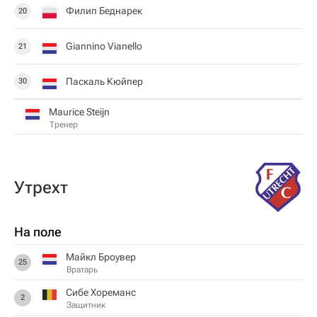
Филип Беднарек
20
Giannino Vianello
21
Паскаль Кюйпер
30
Maurice Steijn
Тренер
Утрехт
На поле
Майкл Броувер
25
Вратарь
Сибе Хореманс
2
Защитник