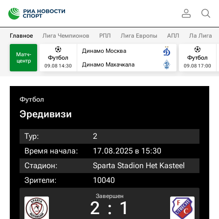
Главное
Лига Чемпионов
РПЛ
Лига Европы
АПЛ
Ла Лига
Динамо Москва
Матч-
Футбол
Футбол
центр
Динамо Махачкала
09.08 14:30
09.08 17:00
Футбол
Эредивизи
Тур:
2
Время начала:
17.08.2025 в 15:30
Стадион:
Sparta Stadion Het Kasteel
Зрители:
10040
Завершен
2
:
1