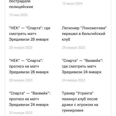
пострадали
15 июля 2024
полицейские
19 мая 2025
"НЕК" — "Спарта": где
Легионер "Локомотива"
смотреть матч
перешел в бельгийский
Эредивизи 28 января
клуб
28 января 2023
28 января 2023
"НЕК" — "Спарта":
"Спарта" — "Валвейк":
прогноз на матч
где смотреть матч
Эредивизи 28 января
Эредивизи 24 января
28 января 2023
24 января 2023
"Спарта" — "Валвейк":
Тренер "Утрехта"
прогноз на матч
покинул клуб после
Эредивизи 24 января
драки с игроком на
тренировке
23 января 2023