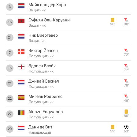
Майк ван дер Хорн
3
Защитник
Суфьян Эль-Каруани
16
90‎’‎
90‎’‎
Защитник
Ник Виергевер
24
Защитник
Виктор Йенсен
7
72‎’‎
Полузащитник
Эдриен Блэйк
15
72‎’‎
Полузащитник
Дживай Зехиел
21
78‎’‎
Полузащитник
Мигель Родригес
22
46‎’‎
Полузащитник
Alonzo Engwanda
27
80‎’‎
Полузащитник
Дани де Вит
20
59‎’‎
63‎’‎
Нападающий