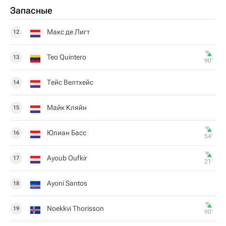
Запасные
Макс де Лигт
12
Teo Quintero
13
90‎’‎
Тейс Велтхейс
14
Майк Кляйн
15
Юлиан Басс
16
54‎’‎
Ayoub Oufkir
17
21‎’‎
Ayoni Santos
18
Noekkvi Thorisson
19
90‎’‎