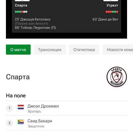
Спарта
Утрехт
25‎’‎
Джошуа Китолано
63‎’‎
Дани де Вит
(
Патрик ван Анхолт
)
88‎’‎
Тобиас Леуритсен
(П)
О матче
Трансляция
Статистика
Новости ком
Спарта
На поле
Джоэл Дроммел
1
Вратарь
Саид Бакари
2
Защитник