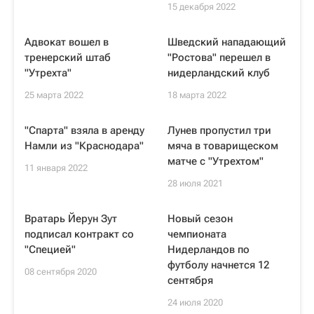
15 декабря 2022
Адвокат вошел в
Шведский нападающий
тренерский штаб
"Ростова" перешел в
"Утрехта"
нидерландский клуб
25 марта 2022
18 марта 2022
"Спарта" взяла в аренду
Лунев пропустил три
Намли из "Краснодара"
мяча в товарищеском
матче с "Утрехтом"
11 января 2022
28 июля 2021
Вратарь Йерун Зут
Новый сезон
подписал контракт со
чемпионата
"Специей"
Нидерландов по
футболу начнется 12
08 сентября 2020
сентября
24 июля 2020