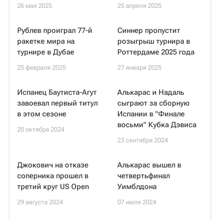
26 мая 2025
25 апреля 2025
Рублев проиграл 77-й
Синнер пропустит
ракетке мира на
розыгрыш турнира в
турнире в Дубае
Роттердаме 2025 года
25 февраля 2025
27 января 2025
Испанец Баутиста-Агут
Алькарас и Надаль
завоевал первый титул
сыграют за сборную
в этом сезоне
Испании в "Финале
восьми" Кубка Дэвиса
20 октября 2024
23 сентября 2024
Джокович на отказе
Алькарас вышел в
соперника прошел в
четвертьфинал
третий круг US Open
Уимблдона
29 августа 2024
07 июля 2024