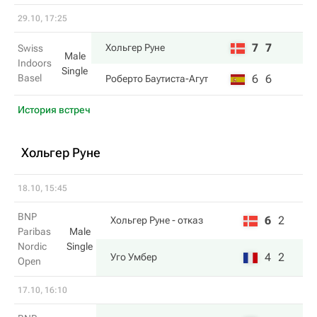
29.10, 17:25
7
7
Хольгер Руне
Swiss
Male
Indoors
Single
Basel
6
6
Роберто Баутиста-Агут
История встреч
Хольгер Руне
18.10, 15:45
BNP
6
2
Хольгер Руне
- отказ
Paribas
Male
Nordic
Single
4
2
Уго Умбер
Open
17.10, 16:10