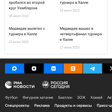
пробился во второй
турнира в Халле
круг Уимблдона
24 июня 2023
05 июля 2023
Медведев вылетел с
Медведев вышел в
турнира в Халле
четвертьфинал турнира
в Халле
23 июня 2023
21 июня 2023
Футбол
Фигурное катание
Биатлон
ЗОЖ
Хоккей
Ав
Спецпроекты
Реклама
Продукты и сервисы
Пресс-ц