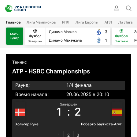
Главное
Лига Чемпионов
РПЛ
Лига Европы
АПЛ
Ла Лига
3
Динамо Москва
З
Матч-
Футбол
Футбол
центр
1
Динамо Махачкала
Р
Завершен
1-й тайм
Теннис
ATP
- HSBC Championships
Раунд:
1/4 финала
Время начала:
20.06.2025 в 20:10
Завершен
1
:
2
Хольгер Руне
Роберто Баутиста-Агут
1
2
3