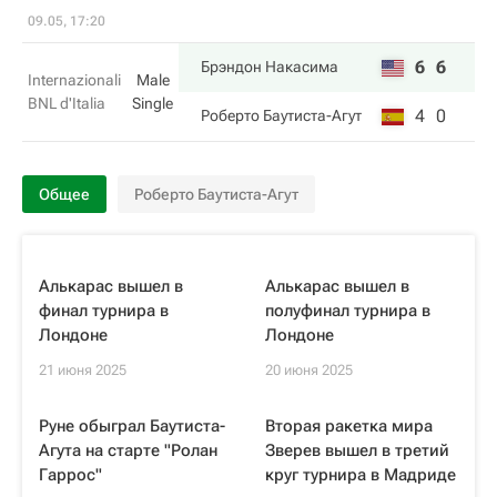
09.05, 17:20
6
6
Брэндон Накаcима
Internazionali
Male
BNL d'Italia
Single
4
0
Роберто Баутиста-Агут
Общее
Роберто Баутиста-Агут
Алькарас вышел в
Алькарас вышел в
финал турнира в
полуфинал турнира в
Лондоне
Лондоне
21 июня 2025
20 июня 2025
Руне обыграл Баутиста-
Вторая ракетка мира
Агута на старте "Ролан
Зверев вышел в третий
Гаррос"
круг турнира в Мадриде