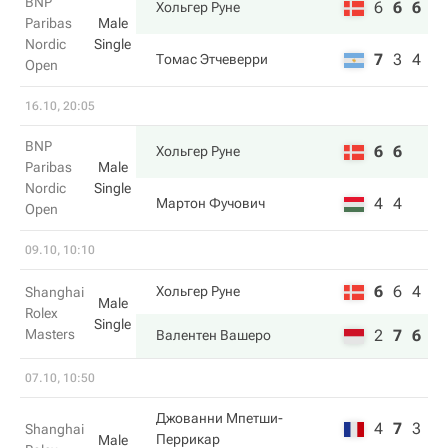
BNP
6
6
6
Хольгер Руне
Paribas
Male
Nordic
Single
7
3
4
Томас Этчеверри
Open
16.10, 20:05
BNP
6
6
Хольгер Руне
Paribas
Male
Nordic
Single
4
4
Мартон Фучович
Open
09.10, 10:10
6
6
4
Хольгер Руне
Shanghai
Male
Rolex
Single
Masters
2
7
6
Валентен Вашеро
07.10, 10:50
Джованни Мпетши-
4
7
3
Shanghai
Перрикар
Male