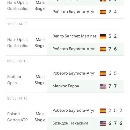
Halle Open,
Male
Qualification
Single
2
4
Роберто Баутиста-Агут
13.06, 14:30
5
2
Benito Sanchez Martinez
Halle Open,
Male
Qualification
Single
7
6
Роберто Баутиста-Агут
09.06, 12:15
6
5
Роберто Баутиста-Агут
Stuttgart
Male
Open
Single
7
7
Маркос Гирон
25.05, 14:15
2
5
2
Роберто Баутиста-Агут
Roland
Male
Garros ATP
Single
6
7
6
Брэндон Накаcима