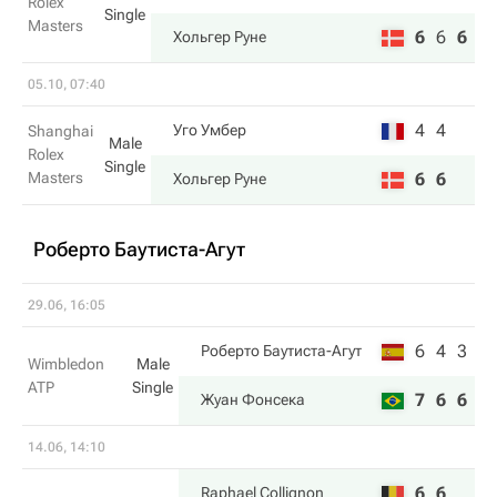
Rolex
Single
Masters
6
6
6
Хольгер Руне
05.10, 07:40
4
4
Уго Умбер
Shanghai
Male
Rolex
Single
Masters
6
6
Хольгер Руне
Роберто Баутиста-Агут
29.06, 16:05
6
4
3
Роберто Баутиста-Агут
Wimbledon
Male
ATP
Single
7
6
6
Жуан Фонсека
14.06, 14:10
6
6
Raphael Collignon