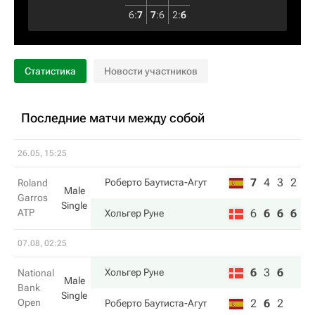
6
:
7
7
:
6
2
:
6
Статистика
Новости участников
Последние матчи между собой
26.05, 15:25
7
4
3
2
Роберто Баутиста-Агут
Roland
Male
Garros
Single
ATP
6
6
6
6
Хольгер Руне
07.08, 02:25
6
3
6
Хольгер Руне
National
Male
Bank
Single
Open
2
6
2
Роберто Баутиста-Агут