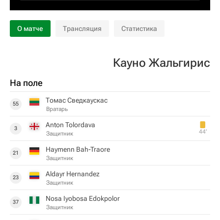
О матче
Трансляция
Статистика
Кауно Жальгирис
На поле
Томас Сведкаускас
55
Вратарь
Anton Tolordava
3
44‎’‎
Защитник
Haymenn Bah-Traore
21
Защитник
Aldayr Hernandez
23
Защитник
Nosa Iyobosa Edokpolor
37
Защитник