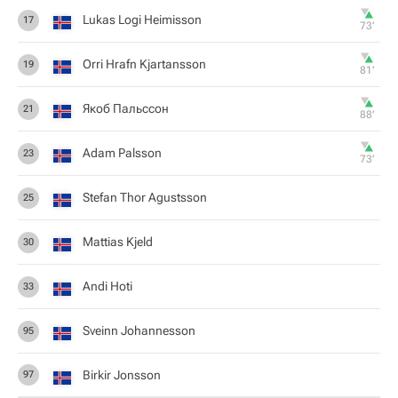
Lukas Logi Heimisson
17
73‎’‎
Orri Hrafn Kjartansson
19
81‎’‎
Якоб Пальссон
21
88‎’‎
Adam Palsson
23
73‎’‎
Stefan Thor Agustsson
25
Mattias Kjeld
30
Andi Hoti
33
Sveinn Johannesson
95
Birkir Jonsson
97