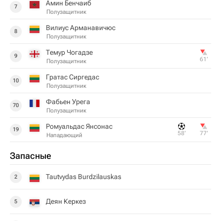
Амин Бенчаиб
7
Полузащитник
Вилиус Арманавичюс
8
Полузащитник
Темур Чогадзе
9
61‎’‎
Полузащитник
Гратас Сиргедас
10
Полузащитник
Фабьен Урега
70
Полузащитник
Ромуальдас Янсонас
19
58‎’‎
77‎’‎
Нападающий
Запасные
Tautvydas Burdzilauskas
2
Деян Керкез
5