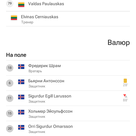
Valdas Paulauskas
79
Elvinas Cerniauskas
Тренер
Валюр
На поле
Фредерик Шрам
18
Вратарь
Бьярни Антонссон
6
28‎’‎
Защитник
Sigurdur Egill Larusson
11
88‎’‎
Защитник
Хольмар Эйоульфссон
15
Защитник
Orri Sigurdur Omarsson
20
Защитник