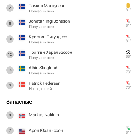
Томаш Магнуссон
2
81‎’‎
Полузащитник
Jonatan Ingi Jonsson
8
81‎’‎
Полузащитник
Кристин Сигурдссон
10
81‎’‎
Полузащитник
Триггви Харальдссон
12
88‎’‎
Полузащитник
Albin Skoglund
14
73‎’‎
Полузащитник
Patrick Pedersen
9
73‎’‎
Нападающий
Запасные
Markus Nakkim
4
Арон Юханнссон
7
81‎’‎