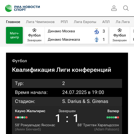
Главное
Лига Чемпионов
РПЛ
Лига Европы
АПЛ
Ла Лига
3
Динамо Москва
Матч-
Футбол
Футбол
центр
1
Динамо Махачкала
Завершен
Завершен
Футбол
Квалификация Лиги конференций
Тур:
2
Время начала:
24.07.2025 в 19:00
Стадион:
S. Darius & S. Girenas
Кауно Жальгирис
Завершен
Валюр
1
:
1
58‎’‎
Ромуальдас Янсонас
88‎’‎
Триггви Харальдссон
(
Амин Бенчаиб
)
(
Adam Palsson
)