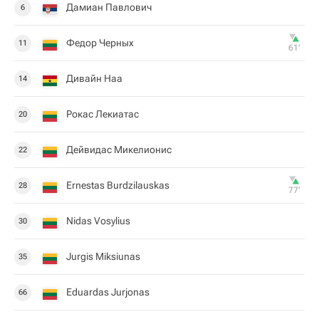
Дамиан Павлович
6
Федор Черных
11
61‎’‎
Дивайн Наа
14
Рокас Лекиатас
20
Дейвидас Микелионис
22
Ernestas Burdzilauskas
28
77‎’‎
Nidas Vosylius
30
Jurgis Miksiunas
35
Eduardas Jurjonas
66