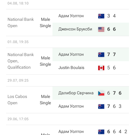
04.08, 18:10
3
4
Адам Уолтон
National Bank
Male
Open
Single
6
6
Дженсон Бруксби
01.08, 19:35
7
7
Адам Уолтон
National Bank
Male
Open,
Single
Qualification
5
6
Justin Boulais
29.07, 09:25
6
7
6
Далибор Сврчина
Los Cabos
Male
Open
Single
7
6
3
Адам Уолтон
29.06, 17:05
6
6
4
2
Адам Уолтон