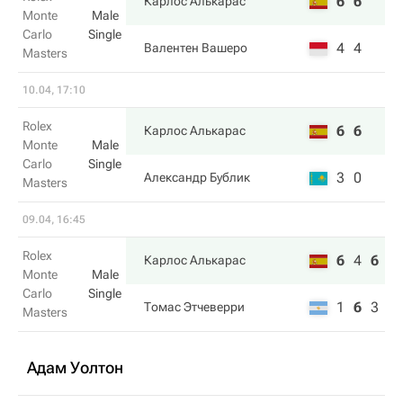
6
6
Карлос Алькарас
Monte
Male
Carlo
Single
4
4
Валентен Вашеро
Masters
10.04, 17:10
Rolex
6
6
Карлос Алькарас
Monte
Male
Carlo
Single
3
0
Александр Бублик
Masters
09.04, 16:45
Rolex
6
4
6
Карлос Алькарас
Monte
Male
Carlo
Single
1
6
3
Томас Этчеверри
Masters
Адам Уолтон