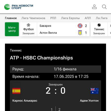
Главное
Лига Чемпионов
РПЛ
Лига Европы
АПЛ
Ла Лига
2
Бавария
Матч-
Футбол
Теннис
центр
1
Астон Вилла
Завершен
Завершен
Теннис
ATP
- HSBC Championships
Раунд:
1/16 финала
Время начала:
17.06.2025 в 17:25
Завершен
2
:
0
Карлос Алькарас
Адам Уолтон
1
2