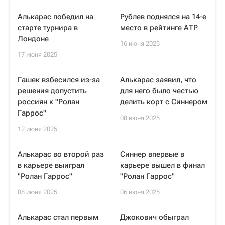
Алькарас победил на
Рублев поднялся на 14-е
старте турнира в
место в рейтинге АТР
Лондоне
16 июня 2025
17 июня 2025
Гашек взбесился из-за
Алькарас заявил, что
решения допустить
для него было честью
россиян к "Ролан
делить корт с Синнером
Гаррос"
08 июня 2025
12 июня 2025
Алькарас во второй раз
Синнер впервые в
в карьере выиграл
карьере вышел в финал
"Ролан Гаррос"
"Ролан Гаррос"
08 июня 2025
06 июня 2025
Алькарас стал первым
Джокович обыграл