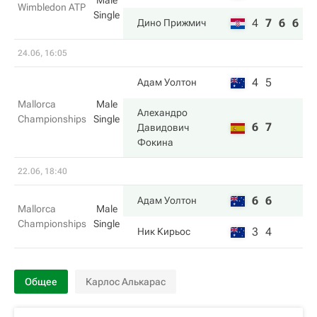
Male
Wimbledon ATP
Single
4
7
6
6
Дино Прижмич
24.06, 16:05
4
5
Адам Уолтон
Mallorca
Male
Алехандро
Championships
Single
6
7
Давидович
Фокина
22.06, 18:40
6
6
Адам Уолтон
Mallorca
Male
Championships
Single
3
4
Ник Кирьос
Общее
Карлос Алькарас