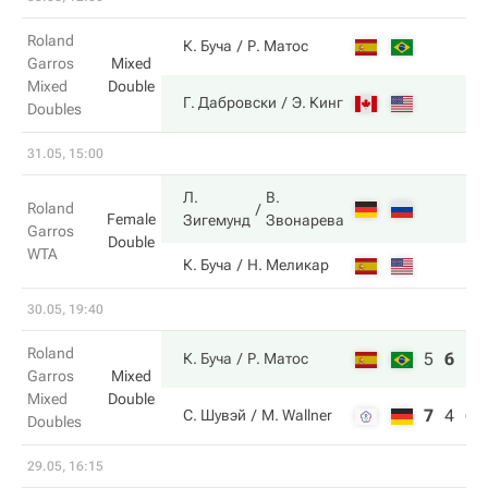
Roland
К. Буча
Р. Матос
Garros
Mixed
Mixed
Double
Г. Дабровски
Э. Кинг
Doubles
31.05, 15:00
Л.
В.
Roland
Female
Зигемунд
Звонарева
Garros
Double
WTA
К. Буча
Н. Меликар
30.05, 19:40
Roland
5
6
10
К. Буча
Р. Матос
Garros
Mixed
Mixed
Double
7
4
6
С. Шувэй
M. Wallner
Doubles
29.05, 16:15