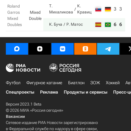
Т.
К.
Roland
3
3
Михаликова
Кравиц
Garros
Mixed
Mixed
Double
6
6
К. Буча
Р. Матос
Doubles
Футбол
Фигурное катание
Биатлон
ЗОЖ
Хоккей
Ав
Спецпроекты
Реклама
Продукты и сервисы
Пресс-ц
Версия 2023.1 Beta
© 2026 МИА «Россия сегодня»
Вакансии
Сетевое издание РИА Новости зарегистрировано
в Федеральной службе по надзору в сфере связи,