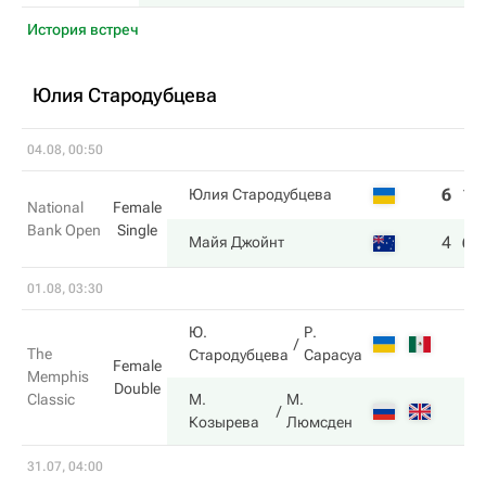
История встреч
Юлия Стародубцева
04.08, 00:50
6
1
Юлия Стародубцева
National
Female
Bank Open
Single
4
6
Майя Джойнт
01.08, 03:30
Ю.
Р.
The
Стародубцева
Сарасуа
Female
Memphis
Double
Classic
М.
М.
Козырева
Люмсден
31.07, 04:00