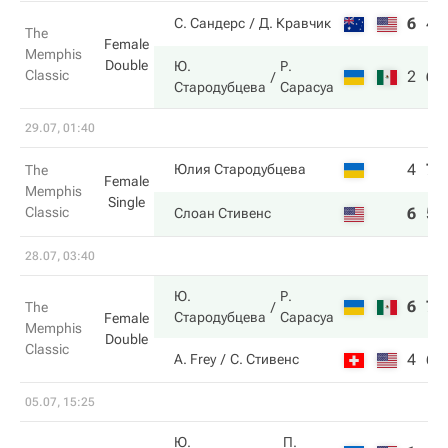
6
4
С. Сандерс
Д. Кравчик
The
Female
Memphis
Double
Ю.
Р.
Classic
2
6
Стародубцева
Сарасуа
29.07, 01:40
4
7
Юлия Стародубцева
The
Female
Memphis
Single
Classic
6
5
Слоан Стивенс
28.07, 03:40
Ю.
Р.
6
7
The
Стародубцева
Сарасуа
Female
Memphis
Double
Classic
4
6
A. Frey
С. Стивенс
05.07, 15:25
Ю.
П.