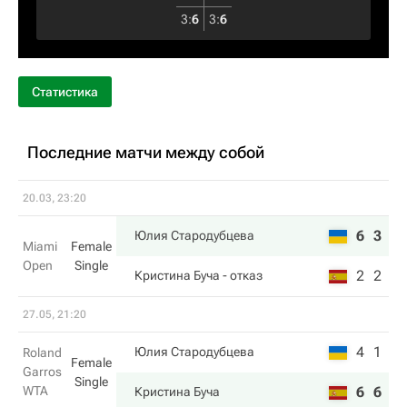
3
:
6
3
:
6
Статистика
Последние матчи между собой
20.03, 23:20
6
3
Юлия Стародубцева
Miami
Female
Open
Single
2
2
Кристина Буча
- отказ
27.05, 21:20
4
1
Юлия Стародубцева
Roland
Female
Garros
Single
WTA
6
6
Кристина Буча