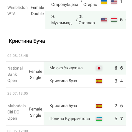
1
4
Стародубцева
Стирнс
Wimbledon
Female
WTA
Double
Э.
Ф.
6
6
Мухаммад
Столлар
Кристина Буча
02.08, 23:45
6
6
Моюка Укидзима
National
Female
Bank
Single
Open
3
4
Кристина Буча
28.07, 18:05
7
6
0
Кристина Буча
Mubadala
Female
Citi DC
Single
Open
5
7
6
Полина Кудерметова
03.06, 12:00