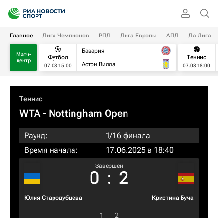
Главное
Лига Чемпионов
РПЛ
Лига Европы
АПЛ
Ла Лига
Бавария
Матч-
Футбол
Теннис
центр
Астон Вилла
07.08 15:00
07.08 18:00
Теннис
WTA
- Nottingham Open
Раунд:
1/16 финала
Время начала:
17.06.2025 в 18:40
Завершен
0
:
2
Юлия Стародубцева
Кристина Буча
1
2