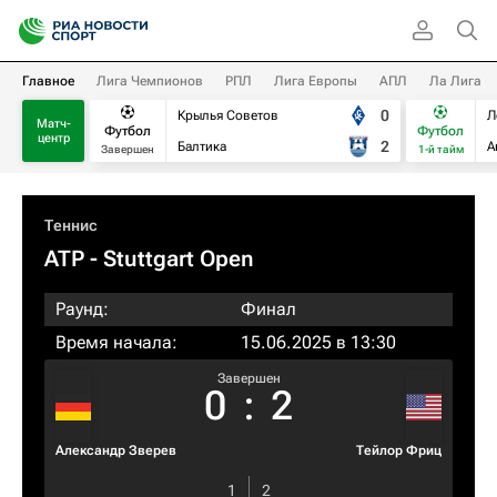
Главное
Лига Чемпионов
РПЛ
Лига Европы
АПЛ
Ла Лига
0
Крылья Советов
Л
Матч-
Футбол
Футбол
центр
2
Балтика
А
Завершен
1-й тайм
Теннис
ATP
- Stuttgart Open
Раунд:
Финал
Время начала:
15.06.2025 в 13:30
Завершен
0
:
2
Александр Зверев
Тейлор Фриц
1
2