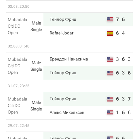
03.08, 20:50
7
6
Тейлор Фриц
Mubadala
Male
Citi DC
Single
Open
6
4
Rafael Jodar
02.08, 01:40
3
6
3
Брэндон Накаcима
Mubadala
Male
Citi DC
Single
Open
6
3
6
Тейлор Фриц
31.07, 23:25
6
3
7
Тейлор Фриц
Mubadala
Male
Citi DC
Single
Open
1
6
6
Алекс Микельсен
29.07, 22:45
6
6
Тейлор Фриц
Mubadala