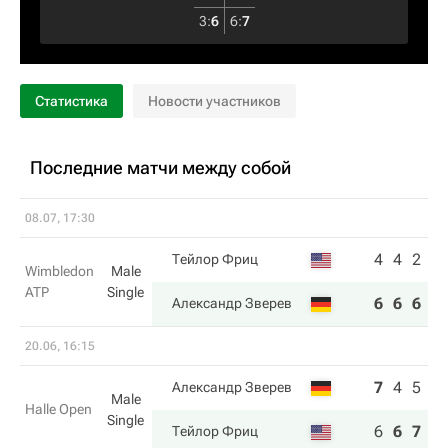
3
:
6
6
:
7
Статистика
Новости участников
Последние матчи между собой
08.07, 17:30
4
4
2
Тейлор Фриц
Wimbledon
Male
ATP
Single
6
6
6
Александр Зверев
20.06, 16:15
7
4
5
Александр Зверев
Male
Halle Open
Single
6
6
7
Тейлор Фриц