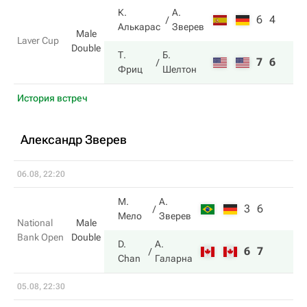
К.
А.
6
4
Алькарас
Зверев
Male
Laver Cup
Double
Т.
Б.
7
6
Фриц
Шелтон
История встреч
Александр Зверев
06.08, 22:20
М.
А.
3
6
Мело
Зверев
National
Male
Bank Open
Double
D.
А.
6
7
Chan
Галарна
05.08, 22:30