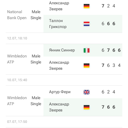
Александр
7
2
4
Зверев
National
Male
Bank Open
Single
Таллон
6
6
6
Грикспор
12.07, 18:10
6
7
6
6
Янник Синнер
Wimbledon
Male
ATP
Single
Александр
7
6
3
4
Зверев
10.07, 15:40
6
2
4
Артур Фери
Wimbledon
Male
ATP
Single
Александр
7
6
6
Зверев
07.07, 17:50