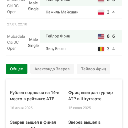
Male
Citi DC
Single
Open
3
4
Камиль Майхшак
27.07, 22:10
6
6
Тейлор Фриц
Mubadala
Male
Citi DC
Single
Open
3
4
Зизу Бергс
Общее
Александр Зверев
Тейлор Фриц
Рублев поднялся на 14-е
Фриц выиграл турнир
место в рейтинге АТР
ATP в Штутгарте
16 июня 2025
15 июня 2025
Зверев вышел в финал
Зверев вышел в