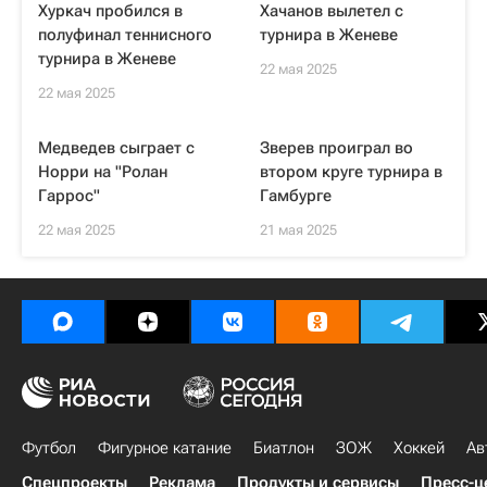
Хуркач пробился в
Хачанов вылетел с
полуфинал теннисного
турнира в Женеве
турнира в Женеве
22 мая 2025
22 мая 2025
Медведев сыграет с
Зверев проиграл во
Норри на "Ролан
втором круге турнира в
Гаррос"
Гамбурге
22 мая 2025
21 мая 2025
Футбол
Фигурное катание
Биатлон
ЗОЖ
Хоккей
Ав
Спецпроекты
Реклама
Продукты и сервисы
Пресс-ц