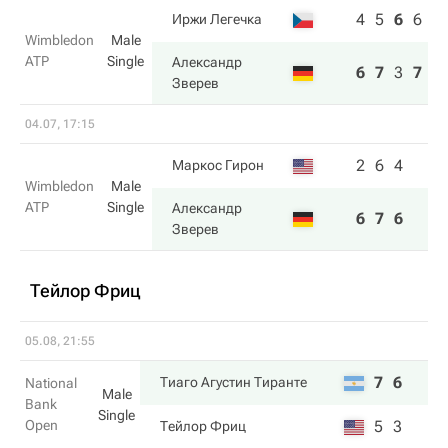
4
5
6
6
Иржи Легечка
Wimbledon
Male
ATP
Single
Александр
6
7
3
7
Зверев
04.07, 17:15
2
6
4
Маркос Гирон
Wimbledon
Male
ATP
Single
Александр
6
7
6
Зверев
Тейлор Фриц
05.08, 21:55
7
6
Тиаго Агустин Тиранте
National
Male
Bank
Single
Open
5
3
Тейлор Фриц