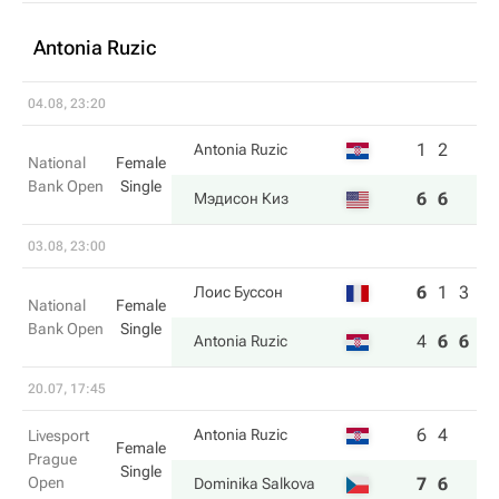
Antonia Ruzic
04.08, 23:20
1
2
Antonia Ruzic
National
Female
Bank Open
Single
6
6
Мэдисон Киз
03.08, 23:00
6
1
3
Лоис Буссон
National
Female
Bank Open
Single
4
6
6
Antonia Ruzic
20.07, 17:45
6
4
Antonia Ruzic
Livesport
Female
Prague
Single
Open
7
6
Dominika Salkova