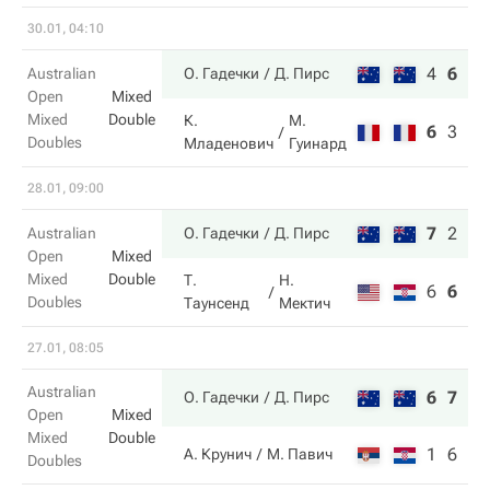
30.01, 04:10
4
6
10
Australian
О. Гадечки
Д. Пирс
Open
Mixed
Mixed
Double
К.
М.
6
3
8
Doubles
Младенович
Гуинард
28.01, 09:00
7
2
13
Australian
О. Гадечки
Д. Пирс
Open
Mixed
Mixed
Double
Т.
Н.
6
6
11
Doubles
Таунсенд
Мектич
27.01, 08:05
Australian
6
7
О. Гадечки
Д. Пирс
Open
Mixed
Mixed
Double
1
6
А. Крунич
М. Павич
Doubles