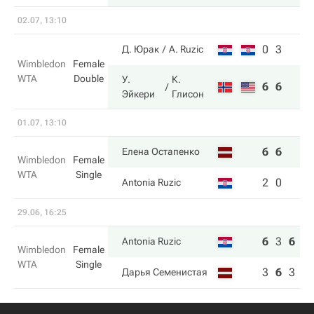
02.07, 13:10
0
3
Д. Юрак
A. Ruzic
Wimbledon
Female
WTA
Double
У.
К.
6
6
Эйкери
Глисон
01.07, 13:10
6
6
Елена Остапенко
Wimbledon
Female
WTA
Single
2
0
Antonia Ruzic
29.06, 16:25
6
3
6
Antonia Ruzic
Wimbledon
Female
WTA
Single
3
6
3
Дарья Семенистая