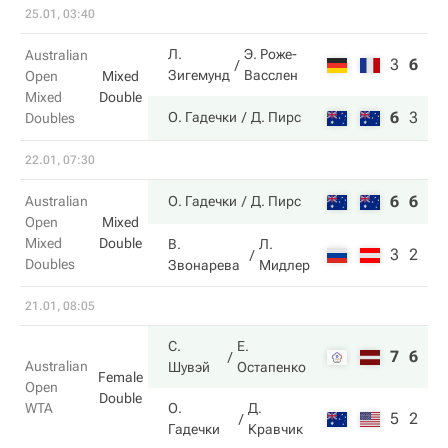
25.01, 03:40
Л.
Э. Роже-
Australian
3
6
5
Зигемунд
Васслен
Open
Mixed
Mixed
Double
6
3
10
О. Гадечки
Д. Пирс
Doubles
22.01, 07:30
6
6
Australian
О. Гадечки
Д. Пирс
Open
Mixed
Mixed
Double
В.
Л.
3
2
Doubles
Звонарева
Мидлер
21.01, 08:05
С.
Е.
7
6
Australian
Шувэй
Остапенко
Female
Open
Double
WTA
О.
Д.
5
2
Гадечки
Кравчик