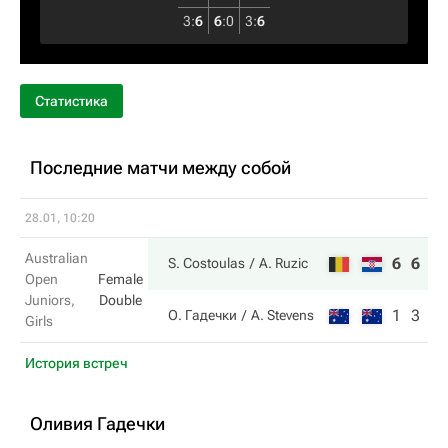
3
:
6
6
:
0
3
:
6
Статистика
Последние матчи между собой
28.01, 10:20
Australian
6
6
S. Costoulas
A. Ruzic
Open
Female
Juniors,
Double
1
3
О. Гадечки
A. Stevens
Girls
История встреч
Оливия Гадечки