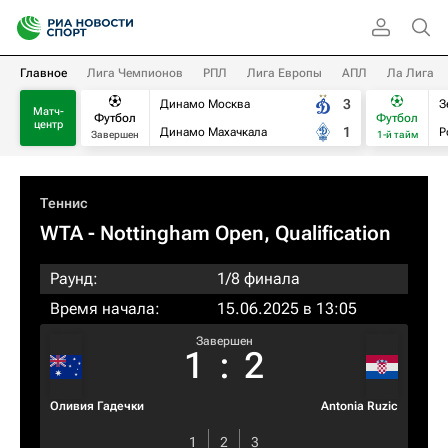
Главное
Лига Чемпионов
РПЛ
Лига Европы
АПЛ
Ла Лига
3
Динамо Москва
З
Матч-
Футбол
Футбол
центр
1
Динамо Махачкала
Р
Завершен
1-й тайм
Теннис
WTA
- Nottingham Open, Qualification
Раунд:
1/8 финала
Время начала:
15.06.2025 в 13:05
Завершен
1
:
2
Оливия Гадечки
Antonia Ruzic
1
2
3