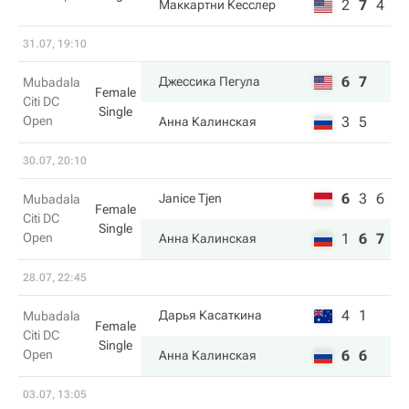
2
7
4
Маккартни Кесслер
31.07, 19:10
6
7
Джессика Пегула
Mubadala
Female
Citi DC
Single
Open
3
5
Анна Калинская
30.07, 20:10
6
3
6
Janice Tjen
Mubadala
Female
Citi DC
Single
Open
1
6
7
Анна Калинская
28.07, 22:45
4
1
Дарья Касаткина
Mubadala
Female
Citi DC
Single
Open
6
6
Анна Калинская
03.07, 13:05