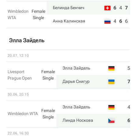
6
4
7
Белинда Бенчич
Wimbledon
Female
WTA
Single
4
6
6
Анна Калинская
Элла Зайдель
20.07, 12:10
5
6
Элла Зайдель
Livesport
Female
Prague Open
Single
7
3
Дарья Снигур
30.06, 20:15
4
3
Элла Зайдель
Female
Wimbledon WTA
Single
6
6
Линда Носкова
22.06, 16:30