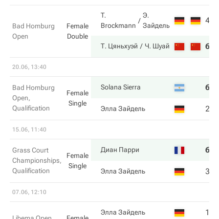
T.
Э.
4
1
Brockmann
Зайдель
Bad Homburg
Female
Open
Double
6
6
Т. Цяньхуэй
Ч. Шуай
20.06, 13:40
6
6
Solana Sierra
Bad Homburg
Female
Open,
Single
Qualification
2
1
Элла Зайдель
15.06, 11:40
6
6
Диан Парри
Grass Court
Female
Championships,
Single
Qualification
3
4
Элла Зайдель
07.06, 12:10
1
6
Элла Зайдель
Libema Open,
Female