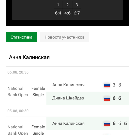
1
2
3
6
:
4
4
:
6
6
:
7
Статистика
Новости участников
Анна Калинская
06.08, 20:30
3
3
Анна Калинская
National
Female
Bank Open
Single
6
6
Диана Шнайдер
05.08, 00:50
6
6
6
Анна Калинская
National
Female
Bank Open
Single