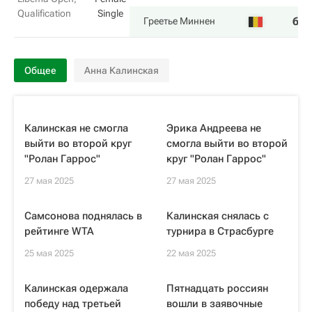
Qualification
Single
6
2
Греетье Миннен
Общее
Анна Калинская
Калинская не смогла
Эрика Андреева не
выйти во второй круг
смогла выйти во второй
"Ролан Гаррос"
круг "Ролан Гаррос"
27 мая 2025
27 мая 2025
Самсонова поднялась в
Калинская снялась с
рейтинге WTA
турнира в Страсбурге
25 мая 2025
22 мая 2025
Калинская одержала
Пятнадцать россиян
победу над третьей
вошли в заявочные