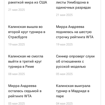
ракеткой мира из США
листы Уимблдона в
одиночных разрядах
21 мая 2025
21 мая 2025
Калинская вышла во
Мирра Андреева
второй круг турнира в
поднялась на шестую
Страсбурге
строчку рейтинга WTA
19 мая 2025
19 мая 2025
Калинская не смогла
Синнер опроверг слухи
выйти в третий круг
об отношениях с
турнира в Риме
русской моделью
08 мая 2025
05 мая 2025
Мирра Андреева
Калинская выиграла
осталась седьмой в
турнир в Мадриде в
рейтинге WTA
паре
05 мая 2025
04 мая 2025