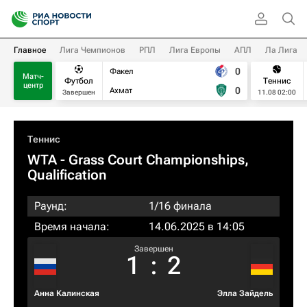
Главное
Лига Чемпионов
РПЛ
Лига Европы
АПЛ
Ла Лига
0
Факел
Матч-
Футбол
Теннис
центр
0
Ахмат
Завершен
11.08 02:00
Теннис
WTA
- Grass Court Championships,
Qualification
Раунд:
1/16 финала
Время начала:
14.06.2025 в 14:05
Завершен
1
:
2
Анна Калинская
Элла Зайдель