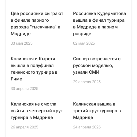
Две россиянки сыграют
Россиянка Кудерметова
в финале парного
вышла в финал турнира
разряда "тысячника" в
в Мадриде в парном
Мадриде
разряде
03 мая 2025
02 мая 2025
Калинская и Кырстя
Синнер встречается с
вышли в полуфинал
русской моделью,
теннисного турнира в
узнали СМИ
Риме
29 апреля 2025
30 апреля 2025
Калинская не смогла
Калинская вышла в
выйти в четвертый круг
третий круг турнира в
турнира в Мадриде
Мадриде
26 апреля 2025
24 апреля 2025