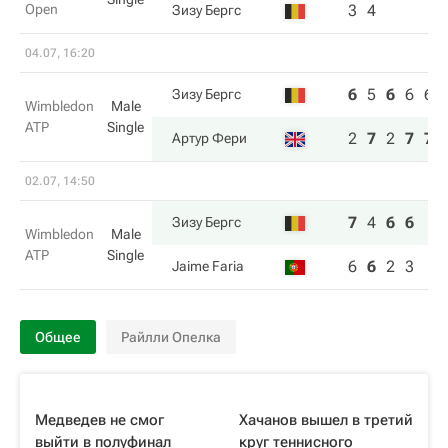
Open
3
4
Зизу Бергс
04.07, 16:20
6
5
6
6
6
Зизу Бергс
Wimbledon
Male
ATP
Single
2
7
2
7
7
Артур Фери
02.07, 14:50
7
4
6
6
Зизу Бергс
Wimbledon
Male
ATP
Single
6
6
2
3
Jaime Faria
Общее
Райлли Опелка
Медведев не смог
Хачанов вышел в третий
выйти в полуфинал
круг теннисного