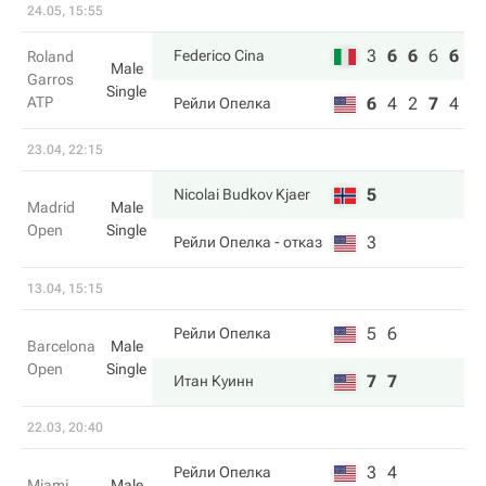
24.05, 15:55
3
6
6
6
6
Federico Cina
Roland
Male
Garros
Single
ATP
6
4
2
7
4
Рейли Опелка
23.04, 22:15
5
Nicolai Budkov Kjaer
Madrid
Male
Open
Single
3
Рейли Опелка
- отказ
13.04, 15:15
5
6
Рейли Опелка
Barcelona
Male
Open
Single
7
7
Итан Куинн
22.03, 20:40
3
4
Рейли Опелка
Miami
Male