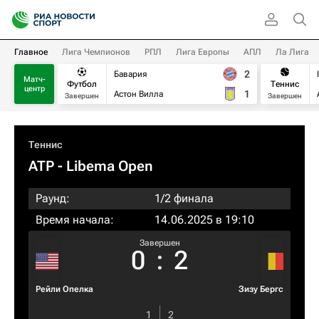
Главное
Лига Чемпионов
РПЛ
Лига Европы
АПЛ
Ла Лига
2
Бавария
Матч-
Футбол
Теннис
центр
1
Астон Вилла
Завершен
Завершен
Теннис
ATP
- Libema Open
Раунд:
1/2 финала
Время начала:
14.06.2025 в 19:10
Завершен
0
:
2
Рейли Опелка
Зизу Бергс
1
2