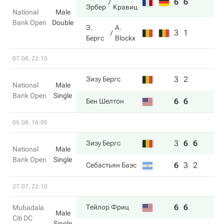
6
6
Эрбер
Кравиц
National
Male
Bank Open
Double
З.
A.
3
1
Бергс
Blockx
07.08, 22:15
3
2
Зизу Бергс
National
Male
Bank Open
Single
6
6
Бен Шелтон
05.08, 18:05
3
6
6
Зизу Бергс
National
Male
Bank Open
Single
6
3
2
Себастьян Баэс
27.07, 22:10
6
6
Тейлор Фриц
Mubadala
Male
Citi DC
Single