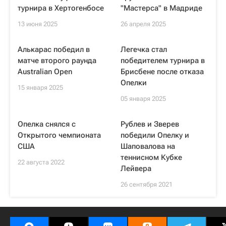
турнира в Хертогенбосе
"Мастерса" в Мадриде
13 июня 2025
26 апреля 2025
Алькарас победил в
Легечка стал
матче второго раунда
победителем турнира в
Australian Open
Брисбене после отказа
Опелки
15 января 2025
05 января 2025
Опелка снялся с
Рублев и Зверев
Открытого чемпионата
победили Опелку и
США
Шаповалова на
теннисном Кубке
22 августа 2022
Лейвера
26 сентября 2021