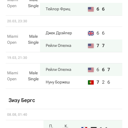
Open
Single
6
6
Тейлор Фриц
20.03, 23:30
6
6
Джек Дрэйпер
Miami
Male
Open
Single
7
7
Рейли Опелка
19.03, 21:30
6
6
7
Рейли Опелка
Miami
Male
Open
Single
7
2
6
Нуну Боржеш
Зизу Бергс
08.08, 01:40
П.
К.