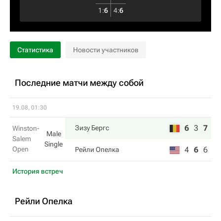
1
:
6
4
:
6
Статистика
Новости участников
Последние матчи между собой
19.08, 01:30
6
3
7
Зизу Бергс
Winston-
Male
Salem
Single
Open
4
6
6
Рейли Опелка
История встреч
Рейли Опелка