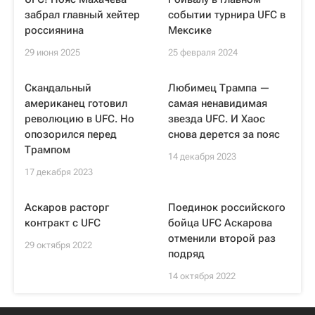
забрал главный хейтер
событии турнира UFC в
россиянина
Мексике
29 июня 2025
25 февраля 2024
Скандальный
Любимец Трампа —
американец готовил
самая ненавидимая
революцию в UFC. Но
звезда UFC. И Хаос
опозорился перед
снова дерется за пояс
Трампом
14 декабря 2023
17 декабря 2023
Аскаров расторг
Поединок российского
контракт с UFC
бойца UFC Аскарова
отменили второй раз
29 октября 2022
подряд
14 октября 2022