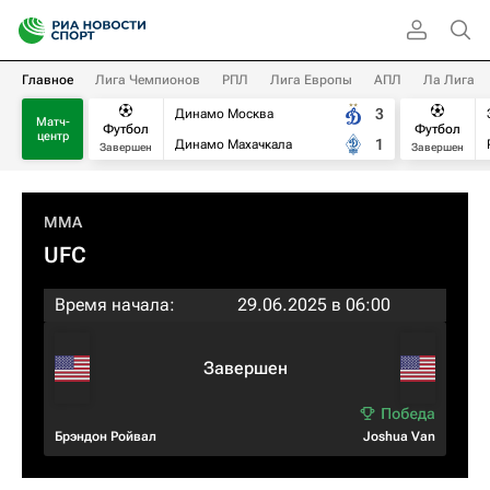
Главное
Лига Чемпионов
РПЛ
Лига Европы
АПЛ
Ла Лига
3
Динамо Москва
Матч-
Футбол
Футбол
центр
1
Динамо Махачкала
Завершен
Завершен
MMA
UFC
Время начала:
29.06.2025 в 06:00
Завершен
Брэндон Ройвал
Joshua Van