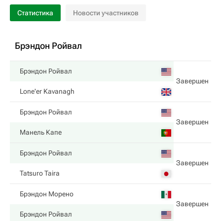
Статистика
Новости участников
Брэндон Ройвал
Брэндон Ройвал
Завершен
Lone'er Kavanagh
Брэндон Ройвал
Завершен
Манель Капе
Брэндон Ройвал
Завершен
Tatsuro Taira
Брэндон Морено
Завершен
Брэндон Ройвал