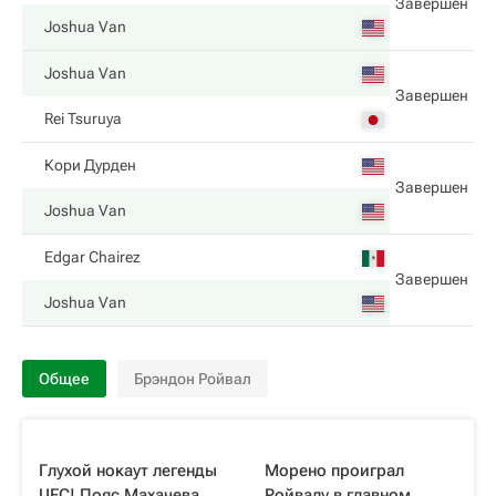
Завершен
Joshua Van
Joshua Van
Завершен
Rei Tsuruya
Кори Дурден
Завершен
Joshua Van
Edgar Chairez
Завершен
Joshua Van
Общее
Брэндон Ройвал
Глухой нокаут легенды
Морено проиграл
UFC! Пояс Махачева
Ройвалу в главном