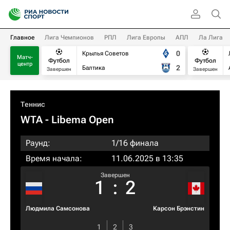
Главное
Лига Чемпионов
РПЛ
Лига Европы
АПЛ
Ла Лига
0
Крылья Советов
Матч-
Футбол
Футбол
центр
2
Балтика
Завершен
Завершен
Теннис
WTA
- Libema Open
Раунд:
1/16 финала
Время начала:
11.06.2025 в 13:35
Завершен
1
:
2
Людмила Самсонова
Карсон Брэнстин
1
2
3