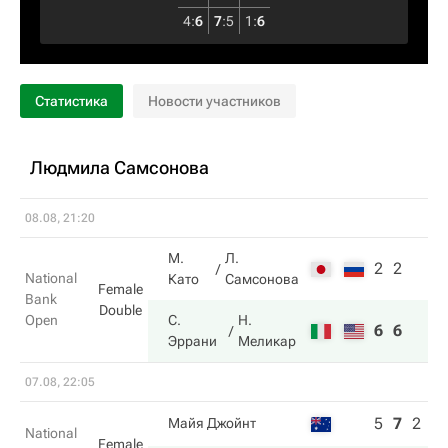
4
:
6
7
:
5
1
:
6
Статистика
Новости участников
Людмила Самсонова
08.08, 21:20
М.
Л.
2
2
National
Като
Самсонова
Female
Bank
Double
Open
С.
Н.
6
6
Эррани
Меликар
07.08, 22:05
5
7
2
Майя Джойнт
National
Female