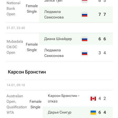
6
5
Janice Tjen
National
Female
Bank
Single
Людмила
Open
7
7
Самсонова
31.07, 23:40
6
6
Диана Шнайдер
Mubadala
Female
Citi DC
Single
Людмила
Open
3
4
Самсонова
Карсон Брэнстин
14.01, 09:10
Карсон Брэнстин
-
Australian
4
2
отказ
Open,
Female
Qualification
Single
6
4
Дарья Снигур
WTA