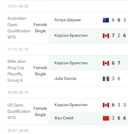
13.01, 04:20
Australian
6
6
3
Астра Шарма
Open,
Female
Qualification
Single
7
2
6
Карсон Брэнстин
WTA
17.11, 01:15
Billie Jean
6
7
Карсон Брэнстин
King Cup
Female
Playoffs,
Single
3
6
Julia Garcia
Group A
19.08, 00:15
6
3
3
Карсон Брэнстин
US Open,
Female
Qualification
Single
WTA
3
6
6
Ван Сиюй
29.07, 04:45