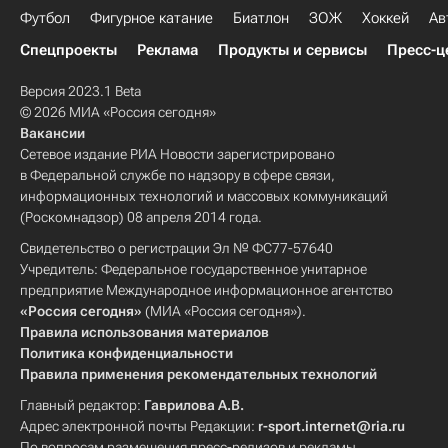
Футбол
Фигурное катание
Биатлон
ЗОЖ
Хоккей
Ав
Спецпроекты
Реклама
Продукты и сервисы
Пресс-ц
Версия 2023.1 Beta
© 2026 МИА «Россия сегодня»
Вакансии
Сетевое издание РИА Новости зарегистрировано
в Федеральной службе по надзору в сфере связи,
информационных технологий и массовых коммуникаций
(Роскомнадзор) 08 апреля 2014 года.
Свидетельство о регистрации Эл № ФС77-57640
Учредитель: Федеральное государственное унитарное
предприятие Международное информационное агентство
«Россия сегодня»
(МИА «Россия сегодня»).
Правила использования материалов
Политика конфиденциальности
Правила применения рекомендательных технологий
Главный редактор:
Гаврилова А.В.
Адрес электронной почты Редакции:
r-sport.internet@ria.ru
По вопросам размещения пресс-релизов и рекламы