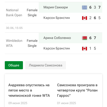
6
3
7
Мария Саккари
National
Female
Bank Open
Single
2
6
5
Карсон Брэнстин
30.06, 15:05
6
7
Арина Соболенко
Wimbledon
Female
WTA
Single
1
5
Карсон Брэнстин
Общее
Людмила Самсонова
Андреева опустилась на
Самсонова проиграла в
пятое место в
четвертом круге "Ролан
чемпионской гонке WTA
Гаррос"
09 июня 2025
01 июня 2025