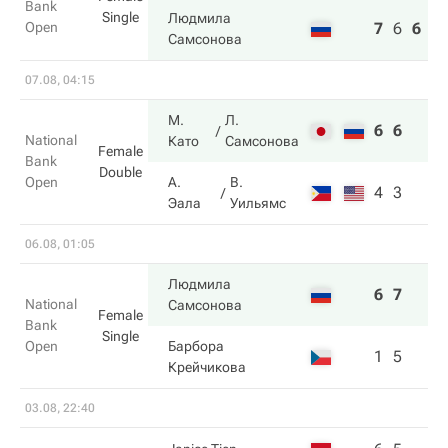
Bank
Single
Людмила
Open
7
6
6
Самсонова
07.08, 04:15
М.
Л.
6
6
National
Като
Самсонова
Female
Bank
Double
Open
А.
В.
4
3
Эала
Уильямс
06.08, 01:05
Людмила
6
7
National
Самсонова
Female
Bank
Single
Open
Барбора
1
5
Крейчикова
03.08, 22:40