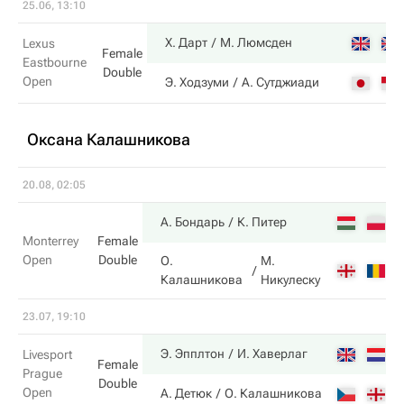
25.06, 13:10
Х. Дарт
М. Люмсден
Lexus
Female
Eastbourne
Double
Open
Э. Ходзуми
А. Сутджиади
Оксана Калашникова
20.08, 02:05
7
А. Бондарь
К. Питер
Monterrey
Female
Open
Double
О.
М.
6
Калашникова
Никулеску
23.07, 19:10
6
Э. Эпплтон
И. Хаверлаг
Livesport
Female
Prague
Double
Open
2
А. Детюк
О. Калашникова