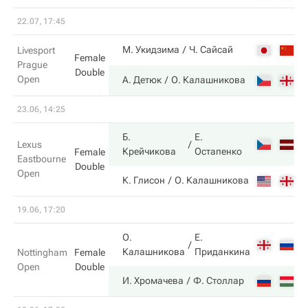
22.07, 17:45
2
М. Укидзима
Ч. Сайсай
Livesport
Female
Prague
Double
Open
6
А. Детюк
О. Калашникова
23.06, 14:25
Б.
Е.
6
Lexus
Крейчикова
Остапенко
Female
Eastbourne
Double
Open
4
К. Глисон
О. Калашникова
19.06, 17:20
О.
Е.
6
Калашникова
Приданкина
Nottingham
Female
Open
Double
7
И. Хромачева
Ф. Столлар