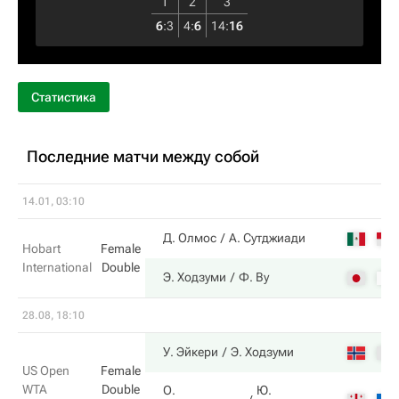
1
2
3
6
:
3
4
:
6
14
:
16
Статистика
Последние матчи между собой
14.01, 03:10
Д. Олмос
А. Сутджиади
Hobart
Female
International
Double
Э. Ходзуми
Ф. Ву
28.08, 18:10
У. Эйкери
Э. Ходзуми
US Open
Female
WTA
Double
О.
Ю.