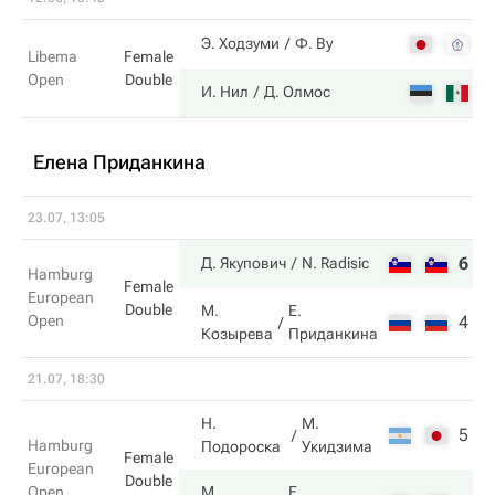
6
Э. Ходзуми
Ф. Ву
Libema
Female
Open
Double
7
И. Нил
Д. Олмос
Елена Приданкина
23.07, 13:05
6
6
Д. Якупович
N. Radisic
Hamburg
Female
European
Double
М.
Е.
Open
4
3
Козырева
Приданкина
21.07, 18:30
Н.
М.
5
2
Hamburg
Подороска
Укидзима
Female
European
Double
Open
М.
Е.