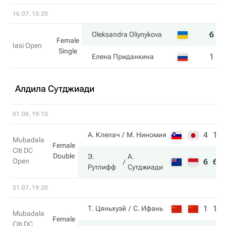
16.07, 15:20
6
6
Oleksandra Oliynykova
Female
Iasi Open
Single
1
2
Елена Приданкина
Алдила Сутджиади
01.08, 19:10
4
1
А. Клепач
М. Ниномия
Mubadala
Female
Citi DC
Double
Э.
А.
Open
6
6
Рутлифф
Сутджиади
31.07, 19:20
1
1
Т. Цяньхуэй
С. Ифань
Mubadala
Female
Citi DC