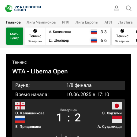
Главное
Лига Чемпионов
РПЛ
Лига Европы
АПЛ
Ла Лига
3
3
А. Калинская
Матч-
Теннис
Теннис
центр
6
6
Д. Шнайдер
Завершен
Завершен
Теннис
WTA
- Libema Open
Раунд:
1/8 финала
Время начала:
10.06.2025 в 17:10
Завершен
О. Калашникова
Э. Ходзуми
1
:
2
Е. Приданкина
А. Сутджиади