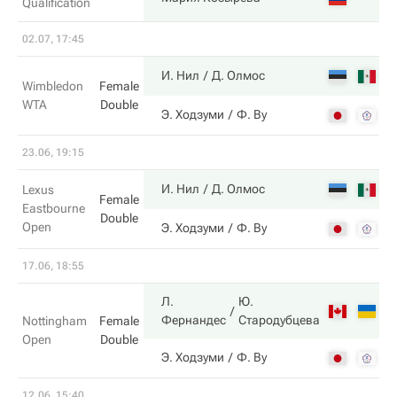
Qualification
02.07, 17:45
6
И. Нил
Д. Олмос
Wimbledon
Female
WTA
Double
3
Э. Ходзуми
Ф. Ву
23.06, 19:15
3
И. Нил
Д. Олмос
Lexus
Female
Eastbourne
Double
Open
6
Э. Ходзуми
Ф. Ву
17.06, 18:55
Л.
Ю.
6
Фернандес
Стародубцева
Nottingham
Female
Open
Double
0
Э. Ходзуми
Ф. Ву
12.06, 15:40