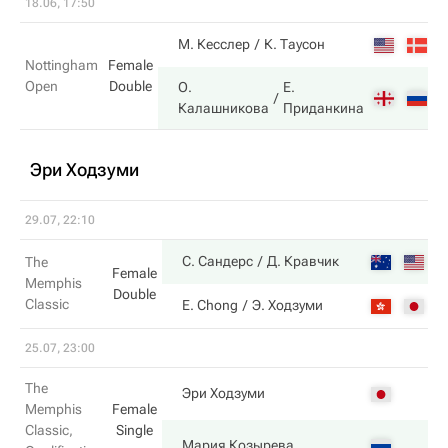
18.06, 17:50
3
М. Кесслер
К. Таусон
Nottingham
Female
Open
Double
О.
Е.
6
Калашникова
Приданкина
Эри Ходзуми
29.07, 22:10
6
С. Сандерс
Д. Кравчик
The
Female
Memphis
Double
Classic
2
E. Chong
Э. Ходзуми
25.07, 23:00
The
2
Эри Ходзуми
Memphis
Female
Classic,
Single
6
Мария Козырева