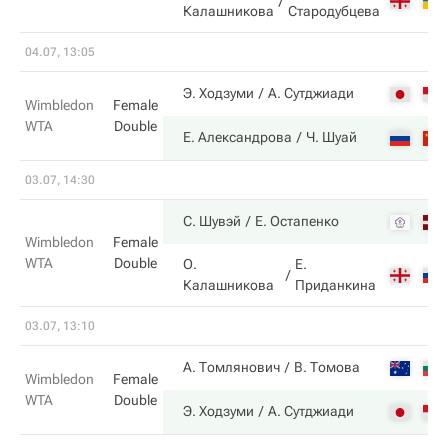
Калашникова
Стародубцева
04.07, 13:05
Э. Ходзуми
А. Сутджиади
Wimbledon
Female
WTA
Double
Е. Александрова
Ч. Шуай
03.07, 14:30
С. Шувэй
Е. Остапенко
Wimbledon
Female
WTA
Double
О.
Е.
Калашникова
Приданкина
03.07, 13:10
А. Томлянович
В. Томова
Wimbledon
Female
WTA
Double
Э. Ходзуми
А. Сутджиади