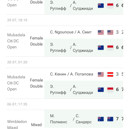
Double
Э.
А.
Open
6
6
Рутлифф
Сутджиади
29.07, 18:10
3
2
C. Ngounoue
А. Смит
Mubadala
Female
Citi DC
Double
Э.
А.
Open
6
6
Рутлифф
Сутджиади
28.07, 01:20
3
5
С. Кенин
А. Потапова
Mubadala
Female
Citi DC
Double
Э.
А.
Open
6
7
Рутлифф
Сутджиади
06.07, 17:35
М.
С.
7
7
Wimbledon
Полманс
Сандерс
Mixed
Mixed