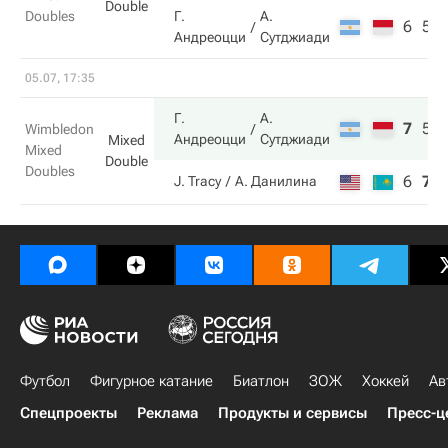
Double
Doubles
Г.
А.
6
5
Андреоцци
Сутджиади
05.07, 17:35
Г.
А.
7
5
Wimbledon
Андреоцци
Сутджиади
Mixed
Mixed
Double
Doubles
6
7
J. Tracy
А. Данилина
Футбол
Фигурное катание
Биатлон
ЗОЖ
Хоккей
Ав
Спецпроекты
Реклама
Продукты и сервисы
Пресс-ц