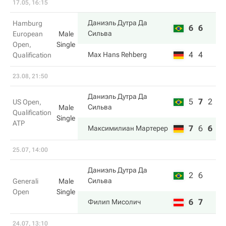
17.05, 16:15
Даниэль Дутра Да
Hamburg
6
6
Сильва
European
Male
Open,
Single
4
4
Max Hans Rehberg
Qualification
23.08, 21:50
Даниэль Дутра Да
5
7
2
US Open,
Сильва
Male
Qualification
Single
ATP
7
6
6
Максимилиан Мартерер
25.07, 14:00
Даниэль Дутра Да
2
6
Сильва
Generali
Male
Open
Single
6
7
Филип Мисолич
24.07, 13:10