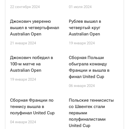
22 сентября 2024
01 июля 2024
Джокович уверенно
Рублев вышел в
вышел в четвертьфинал
четвертый круг
Australian Open
Australian Open
21 января 2024
19 января 2024
Джокович победил в
Сборная Польши
100-м матче на
обыграла команду
Australian Open
Франции и вышла в
финал United Cup
19 января 2024
06 января 2024
Сборная Франции по
Польские теннисисты
теннису вышла в
со Швентек стали
полуфинал United Cup
первыми
полуфиналистами
04 января 2024
United Cup