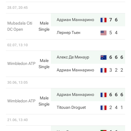
28.07, 20:45
7
6
Адриан Маннарино
Mubadala Citi
Male
DC Open
Single
5
4
Лернер Тьен
02.07, 13:10
6
6
6
Алекс Де Минаур
Male
Wimbledon ATP
Single
3
2
2
Адриан Маннарино
30.06, 13:05
6
6
6
Адриан Маннарино
Male
Wimbledon ATP
Single
2
4
1
Titouan Droguet
21.06, 13:40