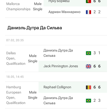
6
6
Нуну Боржеш
Mallorca
Male
Championships
Single
2
2
Адриан Маннарино
Даниэль Дутра Да Сильва
07.02, 20:35
Даниэль Дутра Да
3
1
Dallas
Сильва
Male
Open,
Single
Qualification
6
6
Jack Pinnington Jones
18.05, 14:45
6
6
Hamburg
Raphael Collignon
European
Male
Open,
Single
Даниэль Дутра Да
2
3
Qualification
Сильва