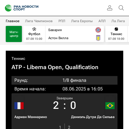
Главное
Лига Чемпионов
РПЛ
Лига Европы
АПЛ
Ла Лига
Бавария
Матч-
Футбол
Теннис
центр
Астон Вилла
07.08 15:00
07.08 18:00
Теннис
ATP
- Libema Open, Qualification
Раунд:
1/8 финала
Время начала:
08.06.2025 в 16:05
Завершен
2
:
0
Адриан Маннарино
Даниэль Дутра Да Сильва
1
2