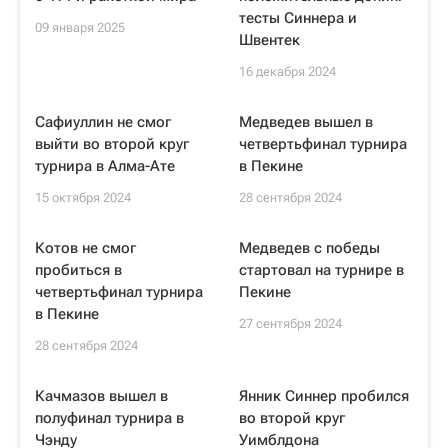
тесты Синнера и
09 января 2025
Швентек
16 декабря 2024
Сафиуллин не смог
Медведев вышел в
выйти во второй круг
четвертьфинал турнира
турнира в Алма-Ате
в Пекине
15 октября 2024
28 сентября 2024
Котов не смог
Медведев с победы
пробиться в
стартовал на турнире в
четвертьфинал турнира
Пекине
в Пекине
27 сентября 2024
28 сентября 2024
Качмазов вышел в
Янник Синнер пробился
полуфинал турнира в
во второй круг
Чэнду
Уимблдона