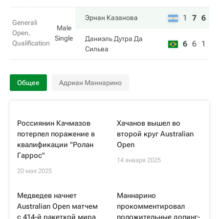
1
7
6
Эрнан Казанова
Generali
Male
Open,
Single
Даниэль Дутра Да
Qualification
6
6
1
Сильва
Общее
Адриан Маннарино
Россиянин Качмазов
Хачанов вышел во
потерпел поражение в
второй круг Australian
квалификации "Ролан
Open
Гаррос"
14 января 2025
20 мая 2025
Медведев начнет
Маннарино
Australian Open матчем
прокомментировал
с 414-й ракеткой мира
положительные допинг-