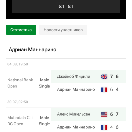
6
:
1
6
:
1
Статистика
Новости участников
Адриан Маннарино
04.08, 19:50
7
6
Джейкоб Фирнли
National Bank
Male
Open
Single
6
4
Адриан Маннарино
30.07, 02:50
6
7
Алекс Микельсен
Mubadala Citi
Male
DC Open
Single
4
6
Адриан Маннарино