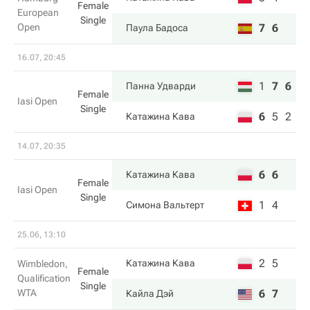
Female
European
Single
Open
7
6
Паула Бадоса
16.07, 20:45
1
7
6
Панна Удварди
Female
Iasi Open
Single
6
5
2
Катажина Кава
14.07, 20:35
6
6
Катажина Кава
Female
Iasi Open
Single
1
4
Симона Вальтерт
25.06, 13:10
2
5
Катажина Кава
Wimbledon,
Female
Qualification
Single
WTA
6
7
Кайла Дэй