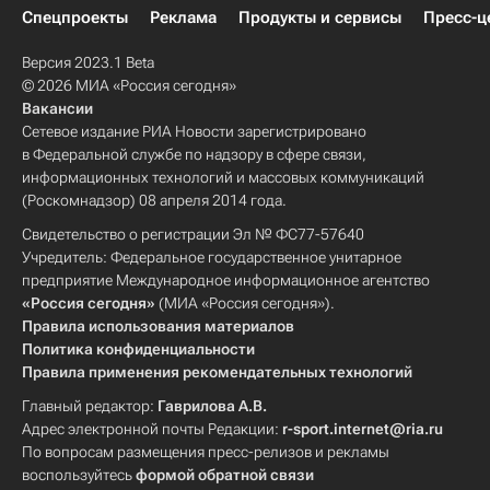
Спецпроекты
Реклама
Продукты и сервисы
Пресс-ц
Версия 2023.1 Beta
© 2026 МИА «Россия сегодня»
Вакансии
Сетевое издание РИА Новости зарегистрировано
в Федеральной службе по надзору в сфере связи,
информационных технологий и массовых коммуникаций
(Роскомнадзор) 08 апреля 2014 года.
Свидетельство о регистрации Эл № ФС77-57640
Учредитель: Федеральное государственное унитарное
предприятие Международное информационное агентство
«Россия сегодня»
(МИА «Россия сегодня»).
Правила использования материалов
Политика конфиденциальности
Правила применения рекомендательных технологий
Главный редактор:
Гаврилова А.В.
Адрес электронной почты Редакции:
r-sport.internet@ria.ru
По вопросам размещения пресс-релизов и рекламы
воспользуйтесь
формой обратной связи