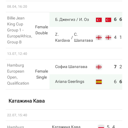
08.04, 16:20
Billie Jean
6
6
Б. Дженгиз
И. Оз
King Cup
Female
Group 1 -
Double
Z.
С.
Europe/Africa,
4
1
Kardava
Шапатава
Group B
13.07, 12:40
Hamburg
7
2
3
Софиа Шапатава
European
Female
Open,
Single
6
6
6
Ariana Geerlings
Qualification
Катажина Кава
22.07, 15:40
5
4
Катажина Кава
Hamburg