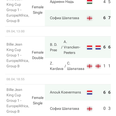
4
5
Адриенн Надь
King Cup
Female
Group 1 -
Single
Europe/Africa,
6
7
Софиа Шапатава
Group B
09.04, 13:00
A.
Billie Jean
B. D.
6
6
Vrancken-
King Cup
Pree
Female
Peeters
Group 1 -
Double
Europe/Africa,
Z.
С.
1
1
Group B
Kardava
Шапатава
08.04, 18:55
Billie Jean
6
6
Anouk Koevermans
King Cup
Female
Group 1 -
Single
Europe/Africa,
0
3
Софиа Шапатава
Group B