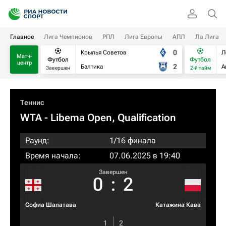
Главное
Лига Чемпионов
РПЛ
Лига Европы
АПЛ
Ла Лига
0
Крылья Советов
Л
Матч-
Футбол
Футбол
центр
2
Балтика
А
Завершен
2-й тайм
Теннис
WTA
- Libema Open, Qualification
Раунд:
1/16 финала
Время начала:
07.06.2025 в 19:40
Завершен
0
:
2
Софиа Шапатава
Катажина Кава
1
2