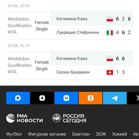
24.06, 16:50
6
2
6
Катажина Кава
Wimbledon,
Female
Qualification
Single
WTA
4
6
2
Лукреция Стефанини
23.06, 15:10
6
6
Катажина Кава
Wimbledon,
Female
Qualification
Single
WTA
1
3
Сюзан Бандекки
Футбол
Фигурное катание
Биатлон
ЗОЖ
Хоккей
Ав