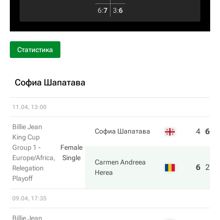
6
:
7
3
:
6
Статистика
Софиа Шапатава
11.04, 13:00
Billie Jean
4
6
2
Софиа Шапатава
King Cup
Group 1 -
Female
Europe/Africa,
Single
Carmen Andreea
6
2
6
Relegation
Herea
Playoff
09.04, 17:35
Billie Jean