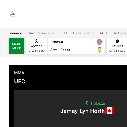
Главное
Лига Чемпионов
РПЛ
Лига Европы
АПЛ
Ла Лига
Бавария
Матч-
Футбол
Теннис
центр
Астон Вилла
07.08 15:00
07.08 18:00
MMA
UFC
Jamey-Lyn Horth