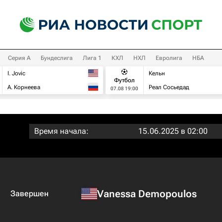
Серия А
Бундеслига
Лига 1
КХЛ
НХЛ
Евролига
НБА
I. Jovic
Кельн
Футбол
А. Корнеева
Реал Сосьедад
07.08 19:00
Время начала:
15.06.2025 в 02:00
Vanessa Demopoulos
Завершен