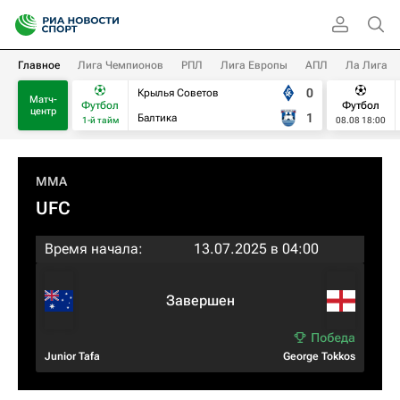
Главное
Лига Чемпионов
РПЛ
Лига Европы
АПЛ
Ла Лига
0
Крылья Советов
Матч-
Футбол
Футбол
центр
1
Балтика
1-й тайм
08.08 18:00
MMA
UFC
Время начала:
13.07.2025 в 04:00
Завершен
Junior Tafa
George Tokkos