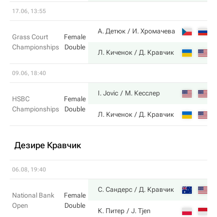
17.06, 13:55
4
А. Детюк
И. Хромачева
Grass Court
Female
Championships
Double
6
Л. Киченок
Д. Кравчик
09.06, 18:40
6
I. Jovic
М. Кесслер
HSBC
Female
Championships
Double
1
Л. Киченок
Д. Кравчик
Дезире Кравчик
06.08, 19:40
6
С. Сандерс
Д. Кравчик
National Bank
Female
Open
Double
4
К. Питер
J. Tjen