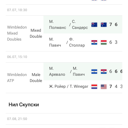
07.07, 18:30
М.
С.
7
6
Wimbledon
Полманс
Сандерс
Mixed
Mixed
Double
Doubles
М.
Ф.
6
3
Павич
Столлар
06.07, 15:10
М.
М.
6
6
6
Аревало
Павич
Wimbledon
Male
ATP
Double
7
4
3
Ж. Ройер
T. Winegar
Нил Скупски
07.08, 21:50