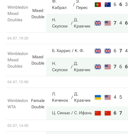
Ф.
Э.
6
6
3
Wimbledon
Кабрал
Перес
Mixed
Mixed
Double
Doubles
Н.
Д.
7
4
6
Скупски
Кравчик
04.07, 19:20
6
7
4
Б. Харрис
К. Ф.
Wimbledon
Mixed
Mixed
Double
Н.
Д.
Doubles
7
6
6
Скупски
Кравчик
04.07, 15:00
Л.
Д.
4
5
Киченок
Кравчик
Wimbledon
Female
WTA
Double
6
7
Ц. Синью
С. Ифань
02.07, 14:50