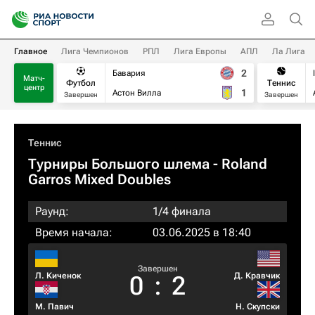
Главное
Лига Чемпионов
РПЛ
Лига Европы
АПЛ
Ла Лига
2
Бавария
Матч-
Футбол
Теннис
центр
1
Астон Вилла
Завершен
Завершен
Теннис
Турниры Большого шлема
- Roland
Garros Mixed Doubles
Раунд:
1/4 финала
Время начала:
03.06.2025 в 18:40
Завершен
Л. Киченок
Д. Кравчик
0
:
2
М. Павич
Н. Скупски