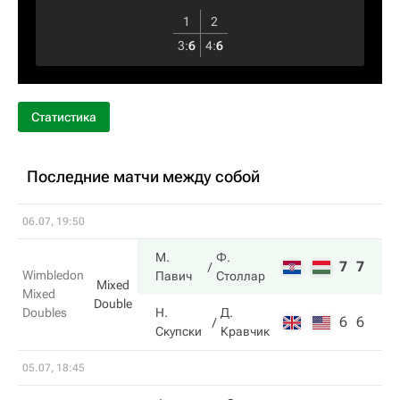
1
2
3
:
6
4
:
6
Статистика
Последние матчи между собой
06.07, 19:50
М.
Ф.
7
7
Wimbledon
Павич
Столлар
Mixed
Mixed
Double
Doubles
Н.
Д.
6
6
Скупски
Кравчик
05.07, 18:45