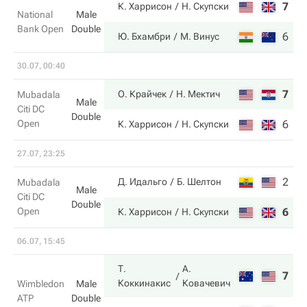
7
4
К. Харрисон
Н. Скупски
National
Male
Bank Open
Double
6
6
Ю. Бхамбри
М. Винус
30.07, 00:40
7
6
О. Крайчек
Н. Мектич
Mubadala
Male
Citi DC
Double
Open
6
4
К. Харрисон
Н. Скупски
27.07, 23:25
2
6
Д. Идальго
Б. Шелтон
Mubadala
Male
Citi DC
Double
Open
6
3
К. Харрисон
Н. Скупски
06.07, 15:45
Т.
А.
7
7
Коккинакис
Ковачевич
Wimbledon
Male
ATP
Double