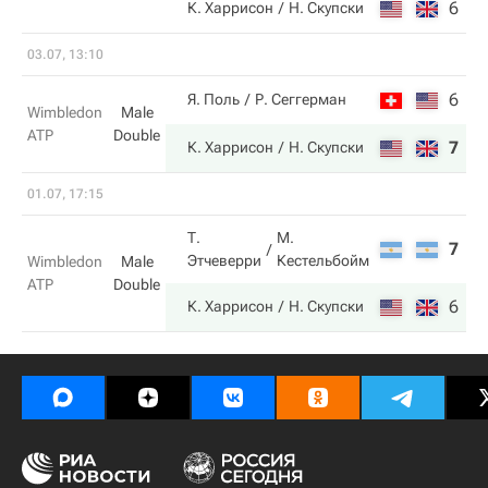
6
6
К. Харрисон
Н. Скупски
03.07, 13:10
6
6
Я. Поль
Р. Сеггерман
Wimbledon
Male
ATP
Double
7
7
К. Харрисон
Н. Скупски
01.07, 17:15
Т.
М.
7
3
Этчеверри
Кестельбойм
Wimbledon
Male
ATP
Double
6
6
К. Харрисон
Н. Скупски