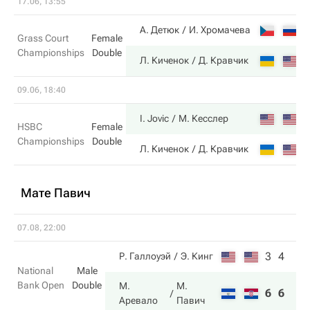
17.06, 13:55
4
А. Детюк
И. Хромачева
Grass Court
Female
Championships
Double
6
Л. Киченок
Д. Кравчик
09.06, 18:40
6
I. Jovic
М. Кесслер
HSBC
Female
Championships
Double
1
Л. Киченок
Д. Кравчик
Мате Павич
07.08, 22:00
3
4
Р. Галлоуэй
Э. Кинг
National
Male
Bank Open
Double
М.
М.
6
6
Аревало
Павич