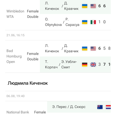
Л.
Д.
6
6
Киченок
Кравчик
Wimbledon
Female
WTA
Double
O.
Р.
1
0
Oliynykova
Сарасуа
21.06, 16:15
Л.
Д.
6
5
8
Bad
Киченок
Кравчик
Female
Homburg
Double
Open
Т.
Э. Уэбли-
3
7
10
Корпач
Смит
Людмила Киченок
06.08, 19:40
7
Э. Перес
Д. Схюрс
National Bank
Female