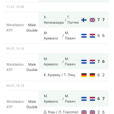
11.07, 15:05
Х.
Г.
7
7
Хелиоваара
Паттен
Wimbledon
Male
ATP
Double
М.
М.
6
6
Аревало
Павич
09.07, 15:10
М.
М.
7
6
Аревало
Павич
Wimbledon
Male
ATP
Double
6
2
К. Кравиц
Т. Пюц
08.07, 15:15
М.
М.
6
7
Аревало
Павич
Wimbledon
Male
ATP
Double
2
6
Д. Кэш
Л. Гласспол