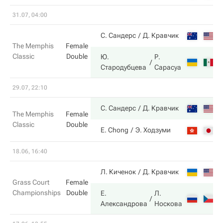
31.07, 04:00
6
С. Сандерс
Д. Кравчик
The Memphis
Female
Classic
Double
Ю.
Р.
2
Стародубцева
Сарасуа
29.07, 22:10
6
С. Сандерс
Д. Кравчик
The Memphis
Female
Classic
Double
2
E. Chong
Э. Ходзуми
18.06, 16:40
3
Л. Киченок
Д. Кравчик
Grass Court
Female
Championships
Double
Е.
Л.
6
Александрова
Носкова