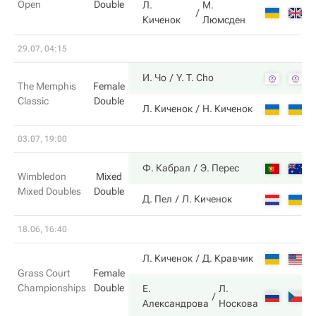
Open
Double
Л.
М.
5
Киченок
Люмсден
29.07, 04:15
4
И. Чо
Y. T. Cho
The Memphis
Female
Classic
Double
6
Л. Киченок
Н. Киченок
03.07, 19:00
5
Ф. Кабрал
Э. Перес
Wimbledon
Mixed
Mixed Doubles
Double
7
Д. Пел
Л. Киченок
18.06, 16:40
3
Л. Киченок
Д. Кравчик
Grass Court
Female
Championships
Double
Е.
Л.
6
Александрова
Носкова