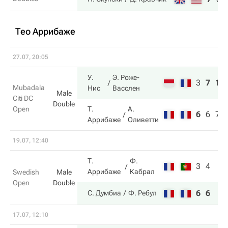
Тео Аррибаже
27.07, 20:05
У.
Э. Роже-
3
7
10
Mubadala
Нис
Васслен
Male
Citi DC
Double
Open
Т.
А.
6
6
7
Аррибаже
Оливетти
19.07, 12:40
Т.
Ф.
3
4
Аррибаже
Кабрал
Swedish
Male
Open
Double
6
6
С. Думбиа
Ф. Ребул
17.07, 12:10