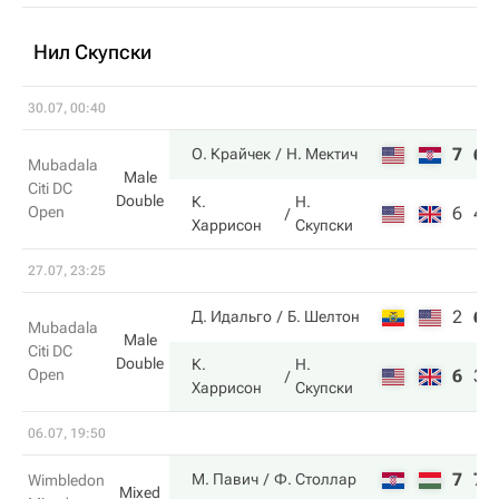
Нил Скупски
30.07, 00:40
7
6
О. Крайчек
Н. Мектич
Mubadala
Male
Citi DC
Double
К.
Н.
Open
6
4
Харрисон
Скупски
27.07, 23:25
2
6
Д. Идальго
Б. Шелтон
Mubadala
Male
Citi DC
Double
К.
Н.
Open
6
3
Харрисон
Скупски
06.07, 19:50
7
7
М. Павич
Ф. Столлар
Wimbledon
Mixed