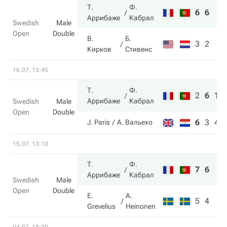
Т.
Ф.
6
6
Аррибаже
Кабрал
Swedish
Male
Open
Double
В.
Б.
3
2
Кирков
Стивенс
16.07, 13:45
Т.
Ф.
2
6
10
Аррибаже
Кабрал
Swedish
Male
Open
Double
6
3
4
J. Paris
А. Вальехо
15.07, 13:10
Т.
Ф.
7
6
Аррибаже
Кабрал
Swedish
Male
Open
Double
E.
A.
5
4
Grevelius
Heinonen