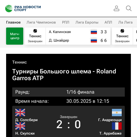
Главное
Лига Чемпионов
РПЛ
Лига Европы
АПЛ
Ла Лига
3
3
А. Калинская
Матч-
Теннис
Теннис
центр
6
6
Д. Шнайдер
Завершен
Завершен
Теннис
Турниры Большого шлема
- Roland
Garros ATP
Раунд:
1/16 финала
Время начала:
30.05.2025 в 12:15
Завершен
Д. Солсбери
Г. Андреоцци
2
:
0
Н. Скупски
Т. Аррибаже