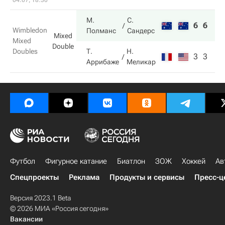
04.07, 18:30
М.
С.
6
6
Wimbledon
Полманс
Сандерс
Mixed
Mixed
Double
Doubles
Т.
Н.
3
3
Аррибаже
Меликар
Футбол
Фигурное катание
Биатлон
ЗОЖ
Хоккей
Ав
Спецпроекты
Реклама
Продукты и сервисы
Пресс-ц
Версия 2023.1 Beta
© 2026 МИА «Россия сегодня»
Вакансии