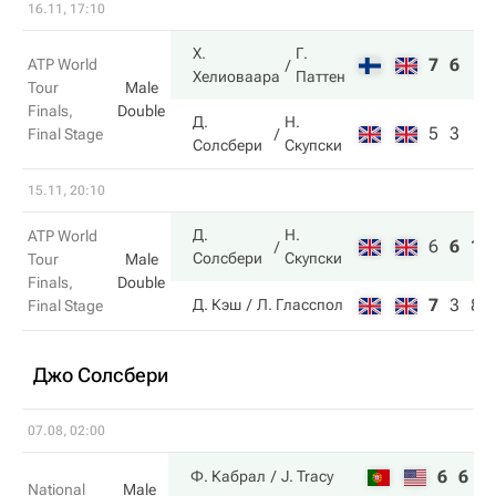
16.11, 17:10
Х.
Г.
7
6
ATP World
Хелиоваара
Паттен
Tour
Male
Finals,
Double
Д.
Н.
5
3
Final Stage
Солсбери
Скупски
15.11, 20:10
Д.
Н.
ATP World
6
6
10
Солсбери
Скупски
Tour
Male
Finals,
Double
7
3
8
Д. Кэш
Л. Гласспол
Final Stage
Джо Солсбери
07.08, 02:00
6
6
Ф. Кабрал
J. Tracy
National
Male