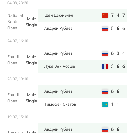
04.08, 23:20
7
4
7
Шан Цзюньчэн
National
Male
Bank
Single
Open
5
6
6
Андрей Рублев
24.07, 16:10
6
3
4
Андрей Рублев
Estoril
Male
Open
Single
3
6
6
Лука Ван Ассше
23.07, 19:10
6
6
Андрей Рублев
Estoril
Male
Open
Single
1
1
Тимофей Скатов
19.07, 15:10
6
6
Андрей Рублев
Swedish
Male