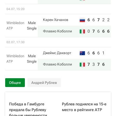
04.07, 15:20
6
6
7
2
2
Карен Хачанов
Wimbledon
Male
ATP
Single
0
7
6
6
6
Флавио Коболли
02.07, 17:30
6
6
6
1
Джеймс Дакворт
Wimbledon
Male
ATP
Single
7
3
7
6
Флавио Коболли
Общее
Андрей Рублев
Победа в Гамбурге
Рублев поднялся на 15-е
придала бы Рублеву
место в рейтинге АТР
больше уверенности,