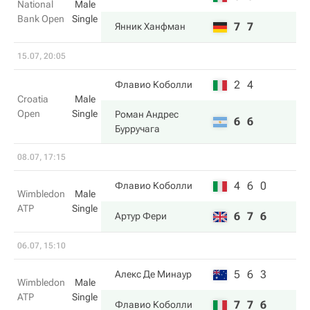
National
Male
Bank Open
Single
7
7
Янник Ханфман
15.07, 20:05
2
4
Флавио Коболли
Croatia
Male
Open
Single
Роман Андрес
6
6
Бурручага
08.07, 17:15
4
6
0
Флавио Коболли
Wimbledon
Male
ATP
Single
6
7
6
Артур Фери
06.07, 15:10
5
6
3
Алекс Де Минаур
Wimbledon
Male
ATP
Single
7
7
6
Флавио Коболли