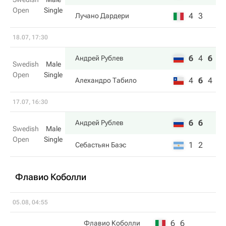
Open
Single
4
3
Лучано Дардери
18.07, 17:30
6
4
6
Андрей Рублев
Swedish
Male
Open
Single
4
6
4
Алехандро Табило
17.07, 16:30
6
6
Андрей Рублев
Swedish
Male
Open
Single
1
2
Себастьян Баэс
Флавио Коболли
05.08, 04:55
6
6
Флавио Коболли