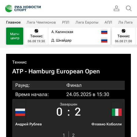
Главное
Лига Чемпионов
РПЛ
Лига Европы
АПЛ
Ла Лига
А. Калинская
Матч-
Теннис
Теннис
центр
Д. Шнайдер
06.08 19:30
06.08 21:00
Теннис
ATP
- Hamburg European Open
Раунд:
Финал
Время начала:
24.05.2025 в 15:30
Завершен
0
:
2
Андрей Рублев
Флавио Коболли
1
2