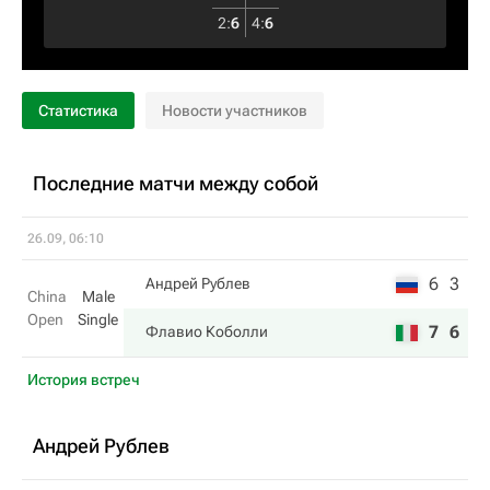
2
:
6
4
:
6
Статистика
Новости участников
Последние матчи между собой
26.09, 06:10
6
3
Андрей Рублев
China
Male
Open
Single
7
6
Флавио Коболли
История встреч
Андрей Рублев