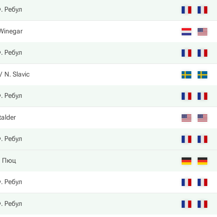
. Ребул
 Winegar
. Ребул
N. Slavic
. Ребул
talder
. Ребул
. Пюц
. Ребул
. Ребул