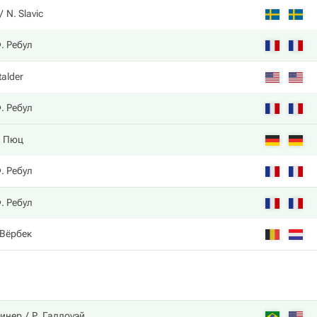
N. Slavic
. Ребул
talder
. Ребул
. Пюц
. Ребул
. Ребул
 Вёрбек
инер
Р. Галлоуэй