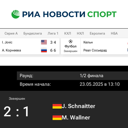
Серия А
Бундеслига
Лига 1
КХЛ
НХЛ
Евролига
НБА
3
4
I. Jovic
Кельн
Футбол
6
6
А. Корнеева
Реал Сосьедад
Завершен
Раунд:
1/2 финала
Время начала:
23.05.2025 в 13:10
Завершен
J. Schnaitter
2
:
1
M. Wallner