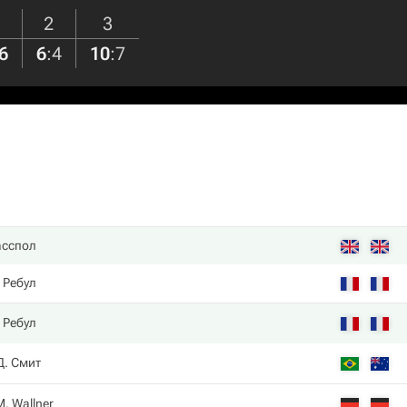
2
3
6
6
:
4
10
:
7
асспол
 Ребул
 Ребул
Д. Смит
M. Wallner