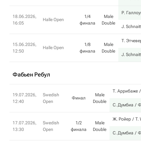
Р. Галлоу
18.06.2026,
1/4
Male
Halle Open
16:05
финала
Double
J. Schnait
Т. Этчев
15.06.2026,
1/8
Male
Halle Open
12:50
финала
Double
J. Schnait
Фабьен Ребул
Т. Аррибаже
19.07.2026,
Swedish
Male
Финал
12:40
Open
Double
С. Думбиа
Ф
Ж. Ройер
T.
17.07.2026,
Swedish
1/2
Male
13:30
Open
финала
Double
С. Думбиа
Ф