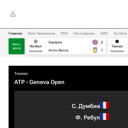
Главное
Лига Чемпионов
РПЛ
Лига Европы
АПЛ
Ла Лига
2
Бавария
Матч-
Футбол
Теннис
центр
1
Астон Вилла
Завершен
Завершен
Теннис
ATP
- Geneva Open
С. Думбиа
Ф. Ребул