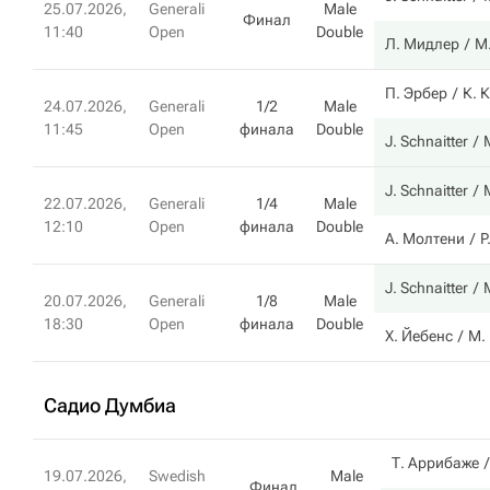
25.07.2026,
Generali
Male
Финал
11:40
Open
Double
Л. Мидлер
М
П. Эрбер
К. 
24.07.2026,
Generali
1/2
Male
11:45
Open
финала
Double
J. Schnaitter
J. Schnaitter
22.07.2026,
Generali
1/4
Male
12:10
Open
финала
Double
А. Молтени
P
J. Schnaitter
20.07.2026,
Generali
1/8
Male
18:30
Open
финала
Double
Х. Йебенс
М.
Садио Думбиа
Т. Аррибаже
19.07.2026,
Swedish
Male
Финал