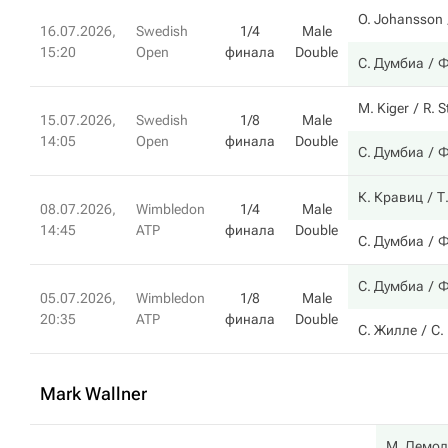
O. Johansson
16.07.2026,
Swedish
1/4
Male
15:20
Open
финала
Double
С. Думбиа
Ф
M. Kiger
R. S
15.07.2026,
Swedish
1/8
Male
14:05
Open
финала
Double
С. Думбиа
Ф
К. Кравиц
Т
08.07.2026,
Wimbledon
1/4
Male
14:45
ATP
финала
Double
С. Думбиа
Ф
С. Думбиа
Ф
05.07.2026,
Wimbledon
1/8
Male
20:35
ATP
финала
Double
С. Жилле
С.
Mark Wallner
М. Демол