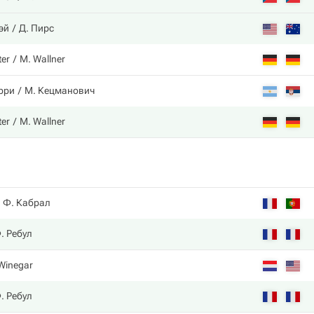
эй
Д. Пирс
ter
M. Wallner
ерри
М. Кецманович
ter
M. Wallner
Ф. Кабрал
. Ребул
 Winegar
. Ребул