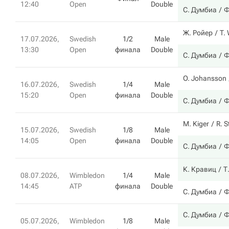
12:40
Open
Double
С. Думбиа
Ф
Ж. Ройер
T.
17.07.2026,
Swedish
1/2
Male
13:30
Open
финала
Double
С. Думбиа
Ф
O. Johansson
16.07.2026,
Swedish
1/4
Male
15:20
Open
финала
Double
С. Думбиа
Ф
M. Kiger
R. S
15.07.2026,
Swedish
1/8
Male
14:05
Open
финала
Double
С. Думбиа
Ф
К. Кравиц
Т
08.07.2026,
Wimbledon
1/4
Male
14:45
ATP
финала
Double
С. Думбиа
Ф
С. Думбиа
Ф
05.07.2026,
Wimbledon
1/8
Male