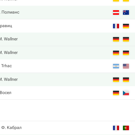
. Полманс
Кравиц
M. Wallner
M. Wallner
. Trhac
M. Wallner
 Восел
Ф. Кабрал