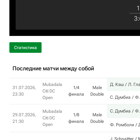
1
3
:
Статистика
Последние матчи между собой
Mubadala
Д. Кэш
Л. Гл
31.07.2026,
1/4
Male
Citi DC
23:30
финала
Double
С. Думбиа
Ф.
Open
С. Думбиа
Ф.
Mubadala
29.07.2026,
1/8
Male
Citi DC
21:30
финала
Double
Open
Ф. Ромболи
J. Schnaitter