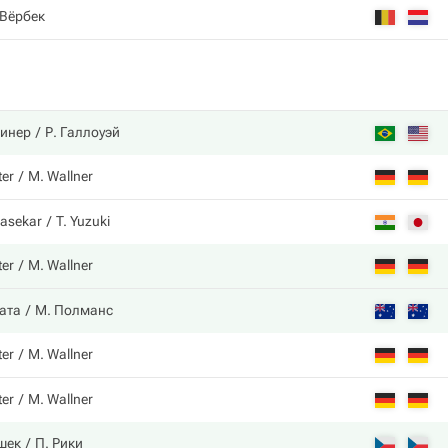
 Вёрбек
инер
Р. Галлоуэй
ter
M. Wallner
rasekar
T. Yuzuki
ter
M. Wallner
ката
М. Полманс
ter
M. Wallner
ter
M. Wallner
шек
П. Рики