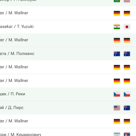
ter
M. Wallner
rasekar
T. Yuzuki
ter
M. Wallner
ката
М. Полманс
ter
M. Wallner
ter
M. Wallner
шек
П. Рики
эй
Д. Пирс
ter
M. Wallner
ерри
М. Кецманович