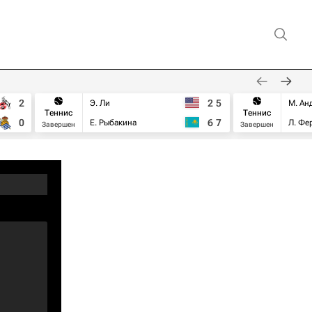
2
2
5
Э. Ли
М. Ан
Теннис
Теннис
0
6
7
Е. Рыбакина
Л. Фе
Завершен
Завершен